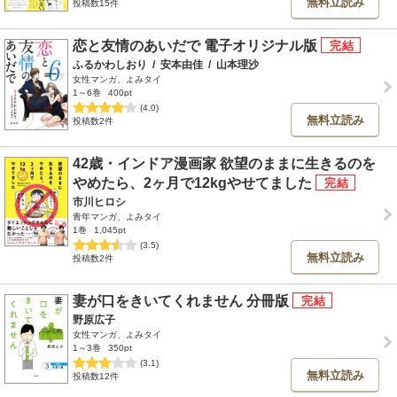
無料立読み
投稿数15件
恋と友情のあいだで 電子オリジナル版
ふるかわしおり
/
安本由佳
/
山本理沙
女性マンガ、よみタイ
1～6巻
400pt
(4.0)
無料立読み
投稿数2件
42歳・インドア漫画家 欲望のままに生きるのを
やめたら、2ヶ月で12kgやせてました
市川ヒロシ
青年マンガ、よみタイ
1巻
1,045pt
(3.5)
無料立読み
投稿数2件
妻が口をきいてくれません 分冊版
野原広子
女性マンガ、よみタイ
1～3巻
350pt
(3.1)
無料立読み
投稿数12件