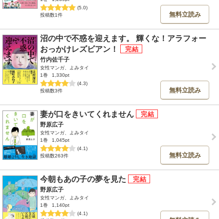
(5.0)
無料立読み
投稿数1件
沼の中で不惑を迎えます。 輝くな！アラフォー
おっかけレズビアン！
竹内佐千子
女性マンガ、よみタイ
1巻
1,330pt
(4.3)
無料立読み
投稿数3件
妻が口をきいてくれません
野原広子
女性マンガ、よみタイ
1巻
1,045pt
(4.1)
無料立読み
投稿数263件
今朝もあの子の夢を見た
野原広子
女性マンガ、よみタイ
1巻
1,140pt
(4.1)