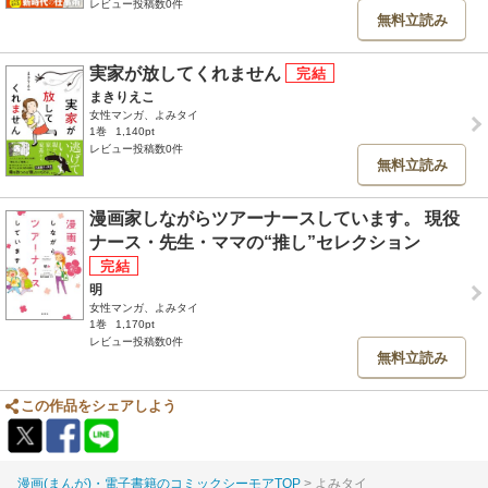
レビュー投稿数0件
無料立読み
実家が放してくれません
まきりえこ
女性マンガ、よみタイ
1巻
1,140pt
レビュー投稿数0件
無料立読み
漫画家しながらツアーナースしています。 現役
ナース・先生・ママの“推し”セレクション
明
女性マンガ、よみタイ
1巻
1,170pt
レビュー投稿数0件
無料立読み
この作品をシェアしよう
漫画(まんが)・電子書籍のコミックシーモアTOP
よみタイ