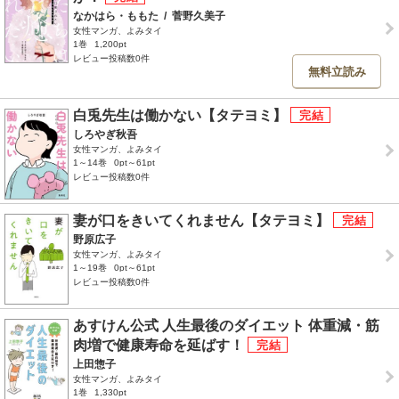
なかはら・ももた
/
菅野久美子
女性マンガ、よみタイ
1巻
1,200pt
レビュー投稿数0件
無料立読み
白兎先生は働かない【タテヨミ】
しろやぎ秋吾
女性マンガ、よみタイ
1～14巻
0pt～61pt
レビュー投稿数0件
妻が口をきいてくれません【タテヨミ】
野原広子
女性マンガ、よみタイ
1～19巻
0pt～61pt
レビュー投稿数0件
あすけん公式 人生最後のダイエット 体重減・筋
肉増で健康寿命を延ばす！
上田惣子
女性マンガ、よみタイ
1巻
1,330pt