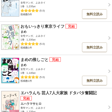
女性マンガ、よみタイ
1巻
1,235pt
(5.0)
無料立読み
投稿数5件
おもいっきり東京ライフ
まめ
女性マンガ、よみタイ
1巻
1,330pt
(5.0)
無料立読み
投稿数1件
まめの推しごと
まめ
女性マンガ、よみタイ
1巻
1,140pt
(5.0)
無料立読み
投稿数1件
エハラんち 芸人7人大家族 ドタバタ奮闘記
エハラマサヒロ
青年マンガ、よみタイ
1巻
1,235pt