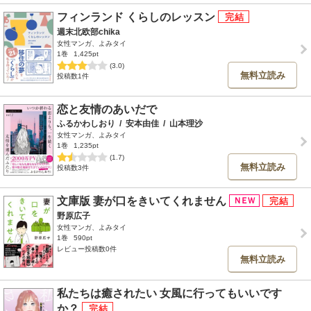
フィンランド くらしのレッスン
週末北欧部chika
女性マンガ、よみタイ
1巻
1,425pt
(3.0)
無料立読み
投稿数1件
恋と友情のあいだで
ふるかわしおり
/
安本由佳
/
山本理沙
女性マンガ、よみタイ
1巻
1,235pt
(1.7)
無料立読み
投稿数3件
文庫版 妻が口をきいてくれません
野原広子
女性マンガ、よみタイ
1巻
590pt
レビュー投稿数0件
無料立読み
私たちは癒されたい 女風に行ってもいいです
か？