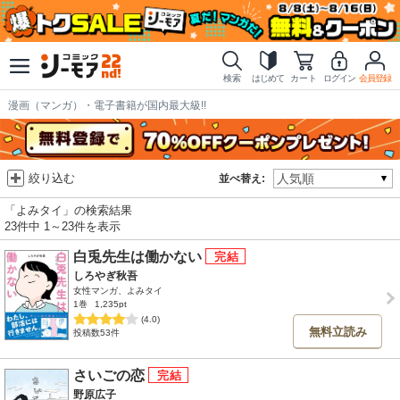
検索
はじめて
カート
ログイン
会員登録
漫画（マンガ）・電子書籍が国内最大級!!
絞り込む
並べ替え:
「よみタイ」の検索結果
23件中 1～23件を表示
白兎先生は働かない
しろやぎ秋吾
女性マンガ、よみタイ
1巻
1,235pt
(4.0)
無料立読み
投稿数53件
さいごの恋
野原広子