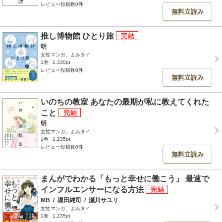
レビュー投稿数0件
無料立読み
推し博物館 ひとり旅
明
女性マンガ、よみタイ
1巻
1,330pt
レビュー投稿数0件
無料立読み
いのちの教室 あなたの最期が私に教えてくれた
こと
明
女性マンガ、よみタイ
1巻
1,235pt
レビュー投稿数0件
無料立読み
まんがでわかる「もっと幸せに働こう」 最速で
インフルエンサーになる方法
MB
/
堀田純司
/
瀬川サユリ
女性マンガ、よみタイ
1巻
1,235pt