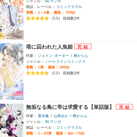
ジャンル：
BLマンガ
雑誌・レーベル：
コミックマズル
巻数：
1～2巻
価格： 750pt
（5.0） 投稿数2件
塔に囚われた人魚姫
作家：
ジェイン･ポーター
/
檀からん
ジャンル：
ハーレクインコミックス
巻数：
1巻
価格： 500pt
（5.0） 投稿数2件
無垢なる鳥に帝は求愛する【単話版】
作家：
栗本薫
/
山鳩るか
/
檀からん
ジャンル：
BLマンガ
雑誌・レーベル：
コミックマズル
巻数：
1～20巻
価格： 0pt～70pt