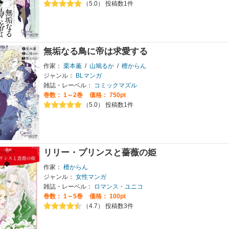
（5.0） 投稿数1件
無垢なる鳥に帝は求愛する
作家：
栗本薫
/
山鳩るか
/
檀からん
ジャンル：
BLマンガ
雑誌・レーベル：
コミックマズル
巻数：
1～2巻
価格： 750pt
（5.0） 投稿数1件
リリー・プリンスと薔薇の姫
作家：
檀からん
ジャンル：
女性マンガ
雑誌・レーベル：
ロマンス・ユニコ
巻数：
1～5巻
価格： 100pt
（4.7） 投稿数3件