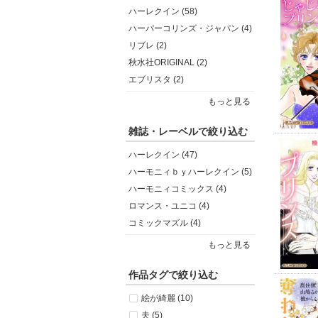
ハーレクイン (58)
ハーパーコリンズ・ジャパン (4)
リブレ (2)
秋水社ORIGINAL (2)
エブリスタ (2)
もっと見る
雑誌・レーベルで絞り込む
ハーレクイン (47)
ハーモニィｂｙハーレクイン (5)
ハーモニィコミックス (4)
ロマンス・ユニコ (4)
コミックマズル (4)
もっと見る
作品タグで絞り込む
絵が綺麗 (10)
夫 (5)