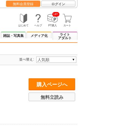
無料会員登録
ログイン
UP!
はじめて
ヘルプ
PT購入
カート
ライト
雑誌・写真集
メディア化
アダルト
並べ替え:
購入ページへ
無料立読み