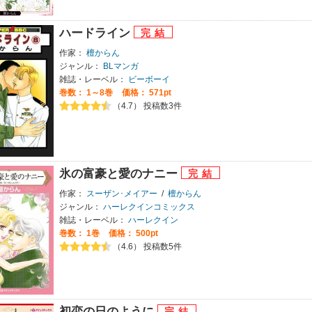
ハードライン
作家：
檀からん
ジャンル：
BLマンガ
雑誌・レーベル：
ビーボーイ
巻数：
1～8巻
価格： 571pt
（4.7） 投稿数3件
氷の富豪と愛のナニー
作家：
スーザン･メイアー
/
檀からん
ジャンル：
ハーレクインコミックス
雑誌・レーベル：
ハーレクイン
巻数：
1巻
価格： 500pt
（4.6） 投稿数5件
初恋の日のように