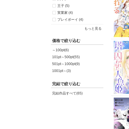
王子 (5)
実業家 (4)
プレイボーイ (4)
もっと見る
価格で絞り込む
～100pt(6)
101pt～500pt(55)
501pt～1000pt(9)
1001pt～(3)
完結で絞り込む
完結作品すべて(65)