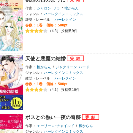
作家：
シャロン･サラ
/
檀からん
ジャンル：
ハーレクインコミックス
雑誌・レーベル：
ハーレクイン
巻数：
1巻
価格： 500pt
（4.3） 投稿数9件
天使と悪魔の結婚
作家：
檀からん
/
ジャクリーン･バード
ジャンル：
ハーレクインコミックス
雑誌・レーベル：
ハーレクイン
巻数：
1巻
価格： 500pt
（4.1） 投稿数16件
ボスとの熱い一夜の奇跡
作家：
モーリーン･チャイルド
/
檀からん
ジャンル：
ハーレクインコミックス