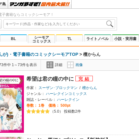
ア島
電子書籍ならコミックシーモア！
シーモア
BL
TL
ライトノベル
小説・実用書
コミックス
んが)・電子書籍のコミックシーモアTOP
>
檀からん
3件中 1～73件を表示
詳細
画像
希望は君の瞳の中に
作家：
スーザン･ブロックマン
/
檀からん
ジャンル：
ハーレクインコミックス
雑誌・レーベル：
ハーレクイン
巻数：
1巻
価格： 500pt
（5.0） 投稿数2件