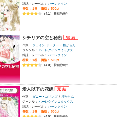
雑誌・レーベル：
ハーレクイン
巻数：
1巻
価格： 500pt
（4.1） 投稿数9件
シチリアの空と秘密
作家：
ジェイン･ポーター
/
檀からん
ジャンル：
ハーレクインコミックス
雑誌・レーベル：
ハーレクイン
巻数：
1巻
価格： 500pt
（4.0） 投稿数8件
愛人以下の花嫁
作家：
ダニー・コリンズ
/
檀からん
ジャンル：
ハーレクインコミックス
雑誌・レーベル：
ハーレクイン
巻数：
1巻
価格： 500pt
（4.0） 投稿数6件