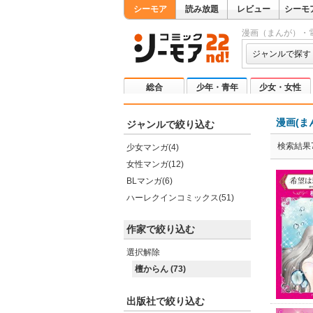
シーモア
読み放題
レビュー
シーモ
漫画（まんが）・
ジャンルで探す
総合
少年・青年
少女・女性
漫画(ま
ジャンルで絞り込む
検索結果7
少女マンガ(4)
女性マンガ(12)
BLマンガ(6)
ハーレクインコミックス(51)
作家で絞り込む
選択解除
檀からん (73)
出版社で絞り込む