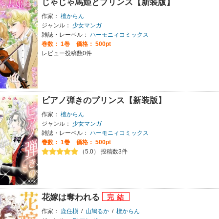
じゃじゃ馬姫とプリンス【新装版】
作家：
檀からん
ジャンル：
少女マンガ
雑誌・レーベル：
ハーモニィコミックス
巻数：
1巻
価格： 500pt
レビュー投稿数0件
ピアノ弾きのプリンス【新装版】
作家：
檀からん
ジャンル：
少女マンガ
雑誌・レーベル：
ハーモニィコミックス
巻数：
1巻
価格： 500pt
（5.0） 投稿数3件
花嫁は奪われる
作家：
鹿住槇
/
山鳩るか
/
檀からん