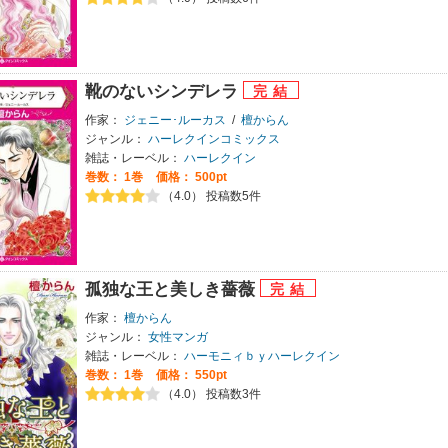
靴のないシンデレラ
作家：
ジェニー･ルーカス
/
檀からん
ジャンル：
ハーレクインコミックス
雑誌・レーベル：
ハーレクイン
巻数：
1巻
価格： 500pt
（4.0） 投稿数5件
孤独な王と美しき薔薇
作家：
檀からん
ジャンル：
女性マンガ
雑誌・レーベル：
ハーモニィｂｙハーレクイン
巻数：
1巻
価格： 550pt
（4.0） 投稿数3件