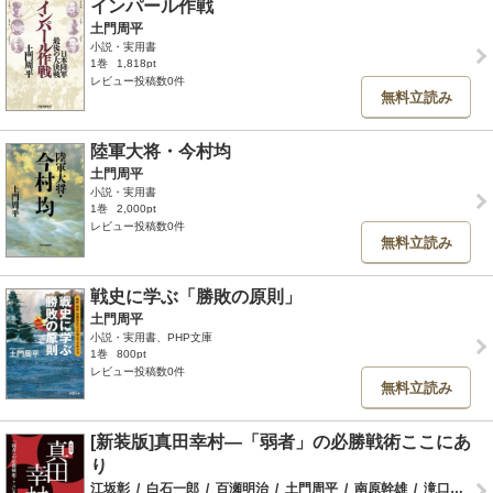
インパール作戦
土門周平
小説・実用書
1巻
1,818pt
レビュー投稿数0件
無料立読み
陸軍大将・今村均
土門周平
小説・実用書
1巻
2,000pt
レビュー投稿数0件
無料立読み
戦史に学ぶ「勝敗の原則」
土門周平
小説・実用書、PHP文庫
1巻
800pt
レビュー投稿数0件
無料立読み
[新装版]真田幸村―「弱者」の必勝戦術ここにあ
り
江坂彰
/
白石一郎
/
百瀬明治
/
土門周平
/
南原幹雄
/
滝口康彦
/