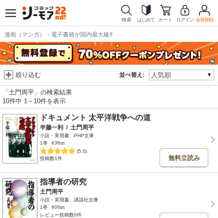
検索
はじめて
カート
ログイン
会員登録
漫画（マンガ）・電子書籍が国内最大級!!
絞り込む
並べ替え:
「土門周平」の検索結果
10件中 1～10件を表示
ドキュメント 太平洋戦争への道
半藤一利
/
土門周平
小説・実用書、PHP文庫
1巻
636pt
(5.0)
無料立読み
投稿数1件
指導者の研究
土門周平
小説・実用書、講談社文庫
1巻
600pt
レビュー投稿数0件