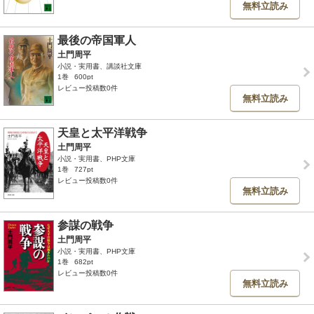
無料立読み
最後の帝国軍人
土門周平
小説・実用書、講談社文庫
1巻
600pt
レビュー投稿数0件
無料立読み
天皇と太平洋戦争
土門周平
小説・実用書、PHP文庫
1巻
727pt
レビュー投稿数0件
無料立読み
参謀の戦争
土門周平
小説・実用書、PHP文庫
1巻
682pt
レビュー投稿数0件
無料立読み