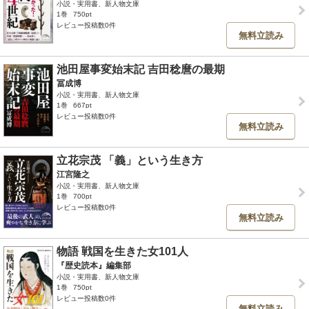
小説・実用書、新人物文庫
1巻
750pt
レビュー投稿数0件
無料立読み
池田屋事変始末記 吉田稔麿の最期
冨成博
小説・実用書、新人物文庫
1巻
667pt
レビュー投稿数0件
無料立読み
立花宗茂 「義」という生き方
江宮隆之
小説・実用書、新人物文庫
1巻
700pt
レビュー投稿数0件
無料立読み
物語 戦国を生きた女101人
『歴史読本』編集部
小説・実用書、新人物文庫
1巻
750pt
レビュー投稿数0件
無料立読み