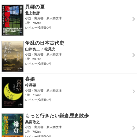
異郷の夏
北上秋彦
小説・実用書、新人物文庫
1巻
762pt
レビュー投稿数0件
争乱の日本古代史
山岸良二
/
松尾光
小説・実用書、新人物文庫
1巻
667pt
レビュー投稿数0件
喜娘
梓澤要
小説・実用書、新人物文庫
1巻
714pt
レビュー投稿数0件
もっと行きたい鎌倉歴史散歩
奥富敬之
小説・実用書、新人物文庫
1巻
762pt
レビュー投稿数0件