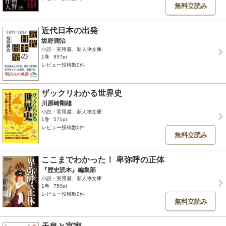
無料立読み
近代日本の出発
坂野潤治
小説・実用書、新人物文庫
1巻
857pt
レビュー投稿数0件
ザックリわかる世界史
川原崎剛雄
小説・実用書、新人物文庫
1巻
571pt
レビュー投稿数0件
無料立読み
ここまでわかった！ 卑弥呼の正体
『歴史読本』編集部
小説・実用書、新人物文庫
1巻
750pt
レビュー投稿数0件
無料立読み