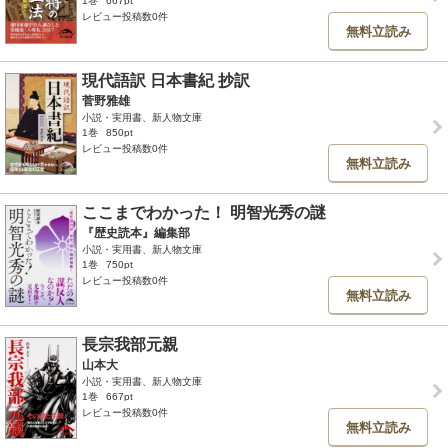
1巻
667pt
レビュー投稿数0件
無料立読み
現代語訳 日本書紀 抄訳
菅野雅雄
小説・実用書、新人物文庫
1巻
850pt
レビュー投稿数0件
無料立読み
ここまでわかった！ 明智光秀の謎
『歴史読本』編集部
小説・実用書、新人物文庫
1巻
750pt
レビュー投稿数0件
無料立読み
長宗我部元親
山本大
小説・実用書、新人物文庫
1巻
667pt
レビュー投稿数0件
無料立読み