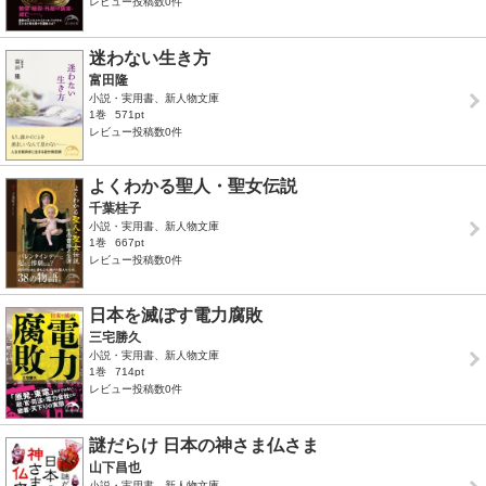
レビュー投稿数0件
迷わない生き方
富田隆
小説・実用書、新人物文庫
1巻
571pt
レビュー投稿数0件
よくわかる聖人・聖女伝説
千葉桂子
小説・実用書、新人物文庫
1巻
667pt
レビュー投稿数0件
日本を滅ぼす電力腐敗
三宅勝久
小説・実用書、新人物文庫
1巻
714pt
レビュー投稿数0件
謎だらけ 日本の神さま仏さま
山下昌也
小説・実用書、新人物文庫