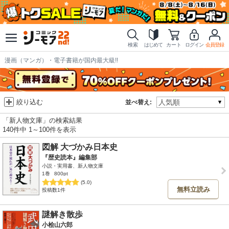
検索
はじめて
カート
ログイン
会員登録
漫画（マンガ）・電子書籍が国内最大級!!
絞り込む
並べ替え:
「新人物文庫」の検索結果
140件中 1～100件を表示
図解 大づかみ日本史
『歴史読本』編集部
小説・実用書、新人物文庫
1巻
800pt
(5.0)
無料立読み
投稿数1件
謎解き散歩
小桧山六郎