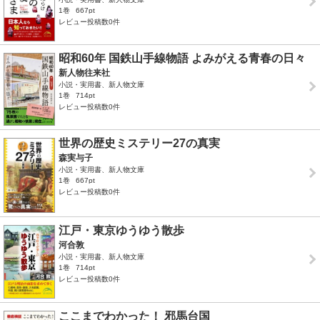
1巻
667pt
レビュー投稿数0件
昭和60年 国鉄山手線物語 よみがえる青春の日々
新人物往来社
小説・実用書、新人物文庫
1巻
714pt
レビュー投稿数0件
世界の歴史ミステリー27の真実
森実与子
小説・実用書、新人物文庫
1巻
667pt
レビュー投稿数0件
江戸・東京ゆうゆう散歩
河合敦
小説・実用書、新人物文庫
1巻
714pt
レビュー投稿数0件
ここまでわかった！ 邪馬台国