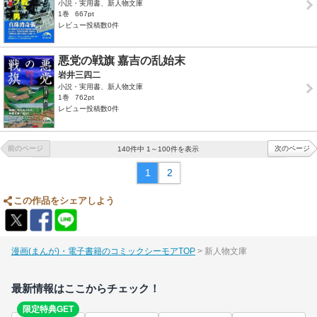
小説・実用書、新人物文庫
1巻
667pt
レビュー投稿数0件
悪党の戦旗 嘉吉の乱始末
岩井三四二
小説・実用書、新人物文庫
1巻
762pt
レビュー投稿数0件
前のページ
次のページ
140件中 1～100件を表示
1
2
この作品をシェアしよう
漫画(まんが)・電子書籍のコミックシーモアTOP
新人物文庫
最新情報はここからチェック！
限定特典GET