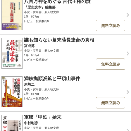
八百万神をめぐる 古代王権の謎
『歴史読本』編集部
小説・実用書、新人物文庫
1巻
667pt
レビュー投稿数0件
無料立読み
誰も知らない幕末薩長連合の真相
冨成博
小説・実用書、新人物文庫
1巻
667pt
レビュー投稿数0件
無料立読み
満鉄撫順炭鉱と平頂山事件
原勢二
小説・実用書、新人物文庫
1巻
667pt
レビュー投稿数0件
無料立読み
軍艦「甲鉄」始末
中村彰彦
小説・実用書、新人物文庫