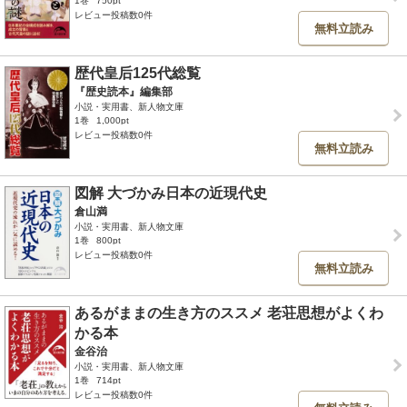
1巻
750pt
レビュー投稿数0件
無料立読み
歴代皇后125代総覧
『歴史読本』編集部
小説・実用書、新人物文庫
1巻
1,000pt
レビュー投稿数0件
無料立読み
図解 大づかみ日本の近現代史
倉山満
小説・実用書、新人物文庫
1巻
800pt
レビュー投稿数0件
無料立読み
あるがままの生き方のススメ 老荘思想がよくわ
かる本
金谷治
小説・実用書、新人物文庫
1巻
714pt
レビュー投稿数0件