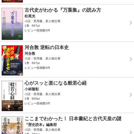
古代史がわかる『万葉集』の読み方
松尾光
小説・実用書、新人物文庫
1巻
667pt
レビュー投稿数0件
河合敦 逆転の日本史
河合敦
小説・実用書、新人物文庫
1巻
667pt
レビュー投稿数0件
心がスッと楽になる般若心経
小林隆彰
小説・実用書、新人物文庫
1巻
600pt
レビュー投稿数0件
ここまでわかった！ 日本書紀と古代天皇の謎
『歴史読本』編集部
小説・実用書、新人物文庫