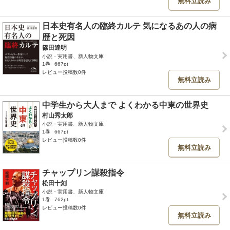
無料立読み
日本史有名人の臨終カルテ 気になるあの人の病
歴と死因
篠田達明
小説・実用書、新人物文庫
1巻
667pt
レビュー投稿数0件
無料立読み
中学生から大人まで よくわかる中東の世界史
村山秀太郎
小説・実用書、新人物文庫
1巻
667pt
レビュー投稿数0件
無料立読み
チャップリン謀殺指令
松田十刻
小説・実用書、新人物文庫
1巻
762pt
レビュー投稿数0件
無料立読み