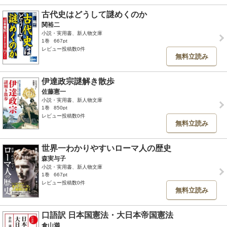
古代史はどうして謎めくのか
関裕二
小説・実用書、新人物文庫
1巻
667pt
レビュー投稿数0件
無料立読み
伊達政宗謎解き散歩
佐藤憲一
小説・実用書、新人物文庫
1巻
850pt
レビュー投稿数0件
無料立読み
世界一わかりやすいローマ人の歴史
森実与子
小説・実用書、新人物文庫
1巻
667pt
レビュー投稿数0件
無料立読み
口語訳 日本国憲法・大日本帝国憲法
倉山満