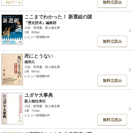
無料立読み
ここまでわかった！ 新選組の謎
『歴史読本』編集部
小説・実用書、新人物文庫
1巻
800pt
レビュー投稿数0件
無料立読み
死にとうない
堀和久
小説・実用書、新人物文庫
1巻
667pt
レビュー投稿数0件
無料立読み
ユダヤ大事典
新人物往来社
小説・実用書、新人物文庫
1巻
714pt
レビュー投稿数0件
無料立読み