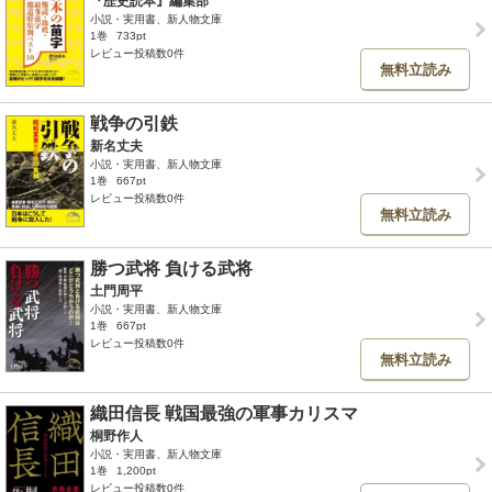
『歴史読本』編集部
小説・実用書、新人物文庫
1巻
733pt
レビュー投稿数0件
無料立読み
戦争の引鉄
新名丈夫
小説・実用書、新人物文庫
1巻
667pt
レビュー投稿数0件
無料立読み
勝つ武将 負ける武将
土門周平
小説・実用書、新人物文庫
1巻
667pt
レビュー投稿数0件
無料立読み
織田信長 戦国最強の軍事カリスマ
桐野作人
小説・実用書、新人物文庫
1巻
1,200pt
レビュー投稿数0件