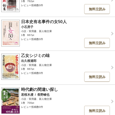
1巻
762pt
レビュー投稿数0件
無料立読み
日本史有名事件の女50人
小石房子
小説・実用書、新人物文庫
1巻
667pt
レビュー投稿数0件
無料立読み
乙女シジミの味
出久根達郎
小説・実用書、新人物文庫
1巻
667pt
レビュー投稿数0件
無料立読み
時代劇の間違い探し
若桜木虔
/
長野峻也
小説・実用書、新人物文庫
1巻
700pt
レビュー投稿数0件
無料立読み