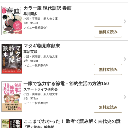
カラー版 現代語訳 春画
早川聞多
小説・実用書、新人物文庫
1巻
952pt
レビュー投稿数0件
無料立読み
マタギ物見隊顛末
葉治英哉
小説・実用書、新人物文庫
1巻
667pt
レビュー投稿数0件
無料立読み
一家で協力する節電・節約生活の方法150
スマートライフ研究会
小説・実用書、新人物文庫
1巻
571pt
レビュー投稿数0件
無料立読み
ここまでわかった！ 敗者で読み解く古代史の謎
『歴史読本』編集部