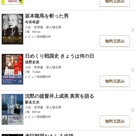
無料立読み
坂本龍馬を斬った男
今井幸彦
小説・実用書、新人物文庫
1巻
667pt
レビュー投稿数0件
無料立読み
日めくり戦国史 きょうは何の日
淡野史良
小説・実用書、新人物文庫
1巻
714pt
レビュー投稿数0件
無料立読み
沈黙の提督井上成美 真実を語る
新名丈夫
小説・実用書、新人物文庫
1巻
667pt
レビュー投稿数0件
無料立読み