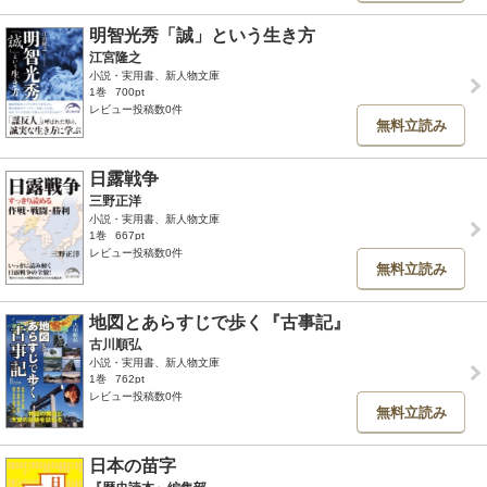
明智光秀「誠」という生き方
江宮隆之
小説・実用書、新人物文庫
1巻
700pt
レビュー投稿数0件
無料立読み
日露戦争
三野正洋
小説・実用書、新人物文庫
1巻
667pt
レビュー投稿数0件
無料立読み
地図とあらすじで歩く『古事記』
古川順弘
小説・実用書、新人物文庫
1巻
762pt
レビュー投稿数0件
無料立読み
日本の苗字