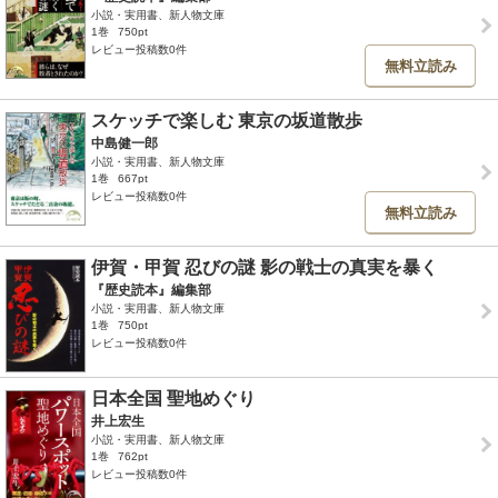
小説・実用書、新人物文庫
1巻
750pt
レビュー投稿数0件
無料立読み
スケッチで楽しむ 東京の坂道散歩
中島健一郎
小説・実用書、新人物文庫
1巻
667pt
レビュー投稿数0件
無料立読み
伊賀・甲賀 忍びの謎 影の戦士の真実を暴く
『歴史読本』編集部
小説・実用書、新人物文庫
1巻
750pt
レビュー投稿数0件
日本全国 聖地めぐり
井上宏生
小説・実用書、新人物文庫
1巻
762pt
レビュー投稿数0件