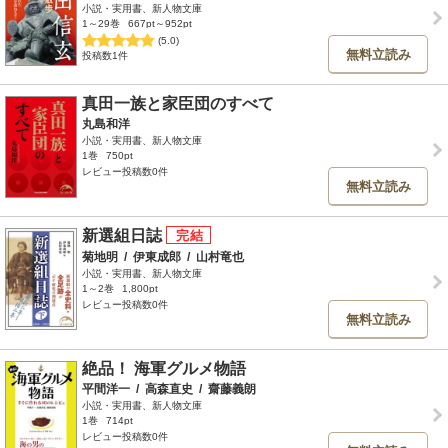
小説・実用書、新人物文庫
1～29巻
667pt～952pt
(5.0)
無料立読み
投稿数1件
真田一族と家臣団のすべて
丸島和洋
小説・実用書、新人物文庫
1巻
750pt
レビュー投稿数0件
無料立読み
新選組日誌
菊地明
/
伊東成郎
/
山村竜也
小説・実用書、新人物文庫
1～2巻
1,800pt
レビュー投稿数0件
無料立読み
絶品！ 海軍グルメ物語
平間洋一
/
高森直史
/
齋藤義朗
小説・実用書、新人物文庫
1巻
714pt
レビュー投稿数0件