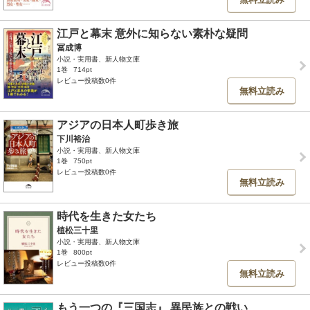
江戸と幕末 意外に知らない素朴な疑問
冨成博
小説・実用書、新人物文庫
1巻
714pt
レビュー投稿数0件
無料立読み
アジアの日本人町歩き旅
下川裕治
小説・実用書、新人物文庫
1巻
750pt
レビュー投稿数0件
無料立読み
時代を生きた女たち
植松三十里
小説・実用書、新人物文庫
1巻
800pt
レビュー投稿数0件
無料立読み
もう一つの『三国志』 異民族との戦い