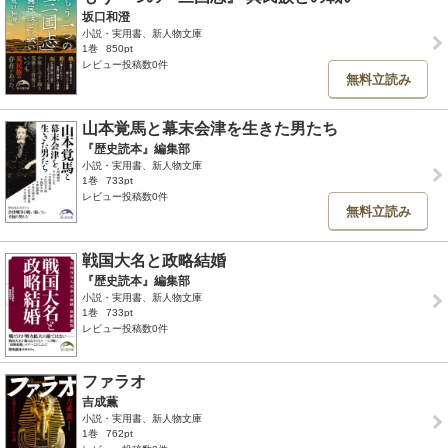
坂口和澄
小説・実用書、新人物文庫
1巻
850pt
レビュー投稿数0件
無料立読み
山本覚馬と幕末会津を生きた男たち
『歴史読本』編集部
小説・実用書、新人物文庫
1巻
733pt
レビュー投稿数0件
無料立読み
戦国大名と政略結婚
『歴史読本』編集部
小説・実用書、新人物文庫
1巻
733pt
レビュー投稿数0件
ファラオ
吉成薫
小説・実用書、新人物文庫
1巻
762pt