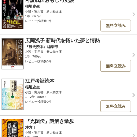
考証戦国おもしろ史談
稲垣史生
小説・実用書、新人物文庫
1巻
667pt
レビュー投稿数0件
無料立読み
広岡浅子 新時代を拓いた夢と情熱
『歴史読本』編集部
小説・実用書、新人物文庫
1巻
700pt
レビュー投稿数0件
無料立読み
江戸考証読本
稲垣史生
小説・実用書、新人物文庫
1～2巻
800pt
レビュー投稿数0件
無料立読み
『光圀伝』謎解き散歩
冲方丁
小説・実用書、新人物文庫