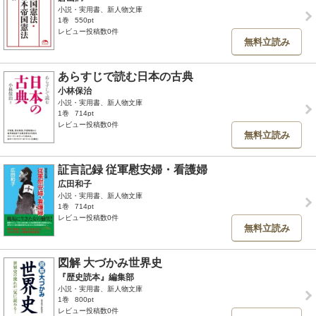
小説・実用書、新人物文庫
1巻
550pt
レビュー投稿数0件
無料立読み
あらすじで読む日本の古典
小林保治
小説・実用書、新人物文庫
1巻
714pt
レビュー投稿数0件
無料立読み
証言記録 従軍慰安婦・看護婦
広田和子
小説・実用書、新人物文庫
1巻
714pt
レビュー投稿数0件
無料立読み
図解 大づかみ世界史
『歴史読本』編集部
小説・実用書、新人物文庫
1巻
800pt
レビュー投稿数0件