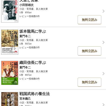
天皇と宮家
小田部雄次
小説・実用書、新人物文庫
1巻
850pt
レビュー投稿数0件
無料立読み
坂本龍馬に学ぶ
童門冬二
小説・実用書、新人物文庫
1巻
667pt
レビュー投稿数0件
無料立読み
織田信長に学ぶ
童門冬二
小説・実用書、新人物文庫
1巻
667pt
レビュー投稿数0件
無料立読み
戦国武将の養生法
宮本義己
小説・実用書、新人物文庫