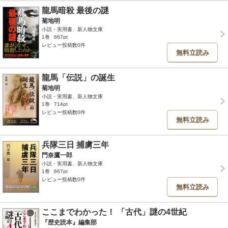
龍馬暗殺 最後の謎
菊地明
小説・実用書、新人物文庫
1巻
667pt
レビュー投稿数0件
無料立読み
龍馬「伝説」の誕生
菊地明
小説・実用書、新人物文庫
1巻
714pt
レビュー投稿数0件
無料立読み
兵隊三日 捕虜三年
門奈鷹一郎
小説・実用書、新人物文庫
1巻
667pt
レビュー投稿数0件
無料立読み
ここまでわかった！ 「古代」謎の4世紀
『歴史読本』編集部