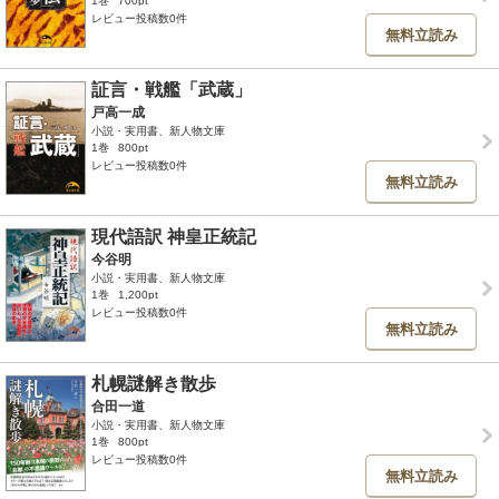
1巻
700pt
レビュー投稿数0件
無料立読み
証言・戦艦「武蔵」
戸高一成
小説・実用書、新人物文庫
1巻
800pt
レビュー投稿数0件
無料立読み
現代語訳 神皇正統記
今谷明
小説・実用書、新人物文庫
1巻
1,200pt
レビュー投稿数0件
無料立読み
札幌謎解き散歩
合田一道
小説・実用書、新人物文庫
1巻
800pt
レビュー投稿数0件
無料立読み