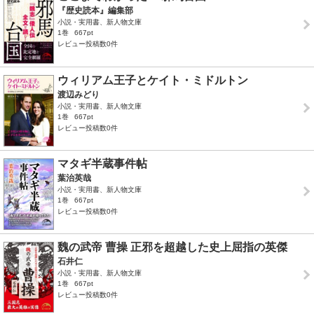
『歴史読本』編集部
小説・実用書、新人物文庫
1巻
667pt
レビュー投稿数0件
ウィリアム王子とケイト・ミドルトン
渡辺みどり
小説・実用書、新人物文庫
1巻
667pt
レビュー投稿数0件
マタギ半蔵事件帖
葉治英哉
小説・実用書、新人物文庫
1巻
667pt
レビュー投稿数0件
魏の武帝 曹操 正邪を超越した史上屈指の英傑
石井仁
小説・実用書、新人物文庫
1巻
667pt
レビュー投稿数0件