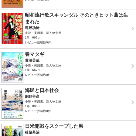
昭和流行歌スキャンダル そのときヒット曲は生
まれた
島野功緒
小説・実用書、新人物文庫
1巻
667pt
レビュー投稿数0件
春マタギ
葉治英哉
小説・実用書、新人物文庫
1巻
667pt
レビュー投稿数0件
海民と日本社会
網野善彦
小説・実用書、新人物文庫
1巻
800pt
レビュー投稿数0件
日米開戦をスクープした男
後藤基治