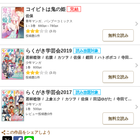
コイビトは鬼の姫
佐保
青年マンガ、バンブーコミックス
1～3巻
660pt～780pt
(3.0)
無料立読み
投稿数1件
らくがき学芸会2019
若林稔弥
/
右腹
/
カツヲ
/
佐保
/
鎧田
/
ハトポポコ
/
寺田てら
/
少年マンガ
1巻
600pt
(3.0)
無料立読み
投稿数1件
らくがき学芸会2017
若林稔弥
/
上倉エク
/
カツヲ
/
佐保
/
田辺ゆがた
/
寺田てら
/
ハ
少年マンガ
1巻
500pt
レビュー投稿数0件
無料立読み
この作品をシェアしよう