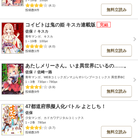
1～18巻
100pt
(4.1)
無料立読み
投稿数8件
コイビトは鬼の姫 キスカ連載版
佐保
/
キスカ
青年マンガ、キスカ
1～19巻
100pt
(4.0)
無料立読み
投稿数1件
あたしメリーさん。いま異世界にいるの……。
佐保
/
佐崎一路
青年マンガ、WEBコミックガンマぷらす/バンブーコミックス 異世界BC
1～3巻
730pt～780pt
(3.9)
無料立読み
投稿数9件
47都道府県擬人化バトル よとしち！
佐保
少女マンガ、カドカワデジタルコミックス
1～2巻
780pt
(3.7)
無料立読み
投稿数3件