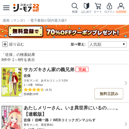
検索
はじめて
カート
ログイン
会員登録
漫画（マンガ）・電子書籍が国内最大級!!
絞り込む
並べ替え:
「佐保」の検索結果
8件中 1～8件を表示
サカズキさん家の義兄弟
佐保
少女マンガ、あすかコミックスDX
1～4巻
580pt
(4.5)
無料立読み
投稿数19件
あたしメリーさん。いま異世界にいるの……。
【連載版】
佐保
/
佐崎一路
/
WEBコミックガンマぷらす
青年マンガ、異世界BC