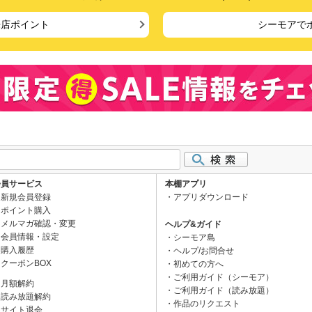
来店ポイント
シーモアで
会員サービス
本棚アプリ
新規会員登録
アプリダウンロード
ポイント購入
メルマガ確認・変更
ヘルプ&ガイド
会員情報・設定
シーモア島
購入履歴
ヘルプ/お問合せ
クーポンBOX
初めての方へ
ご利用ガイド（シーモア）
月額解約
ご利用ガイド（読み放題）
読み放題解約
作品のリクエスト
サイト退会