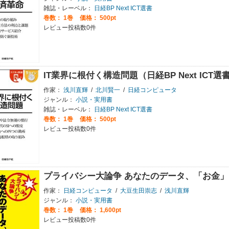
雑誌・レーベル：
日経BP Next ICT選書
巻数：
1巻
価格： 500pt
レビュー投稿数0件
IT業界に根付く構造問題（日経BP Next ICT選
作家：
浅川直輝
/
北川賢一
/
日経コンピュータ
ジャンル：
小説・実用書
雑誌・レーベル：
日経BP Next ICT選書
巻数：
1巻
価格： 500pt
レビュー投稿数0件
プライバシー大論争 あなたのデータ、「お金
作家：
日経コンピュータ
/
大豆生田崇志
/
浅川直輝
ジャンル：
小説・実用書
巻数：
1巻
価格： 1,600pt
レビュー投稿数0件