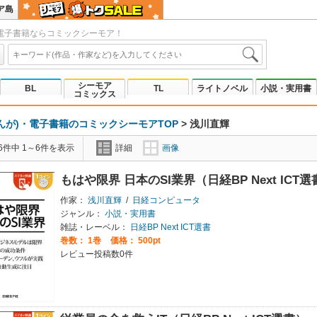
ア島
電子書籍ならコミックシーモア！
シーモア
BL
TL
ライトノベル
小説・実用書
コミックス
んが)・電子書籍のコミックシーモアTOP
>
浅川直輝
6件中 1～6件を表示
詳細
画像
もはや限界 日本のSI業界（日経BP Next ICT選
作家：
浅川直輝
/
日経コンピュータ
ジャンル：
小説・実用書
雑誌・レーベル：
日経BP Next ICT選書
巻数：
1巻
価格： 500pt
レビュー投稿数0件