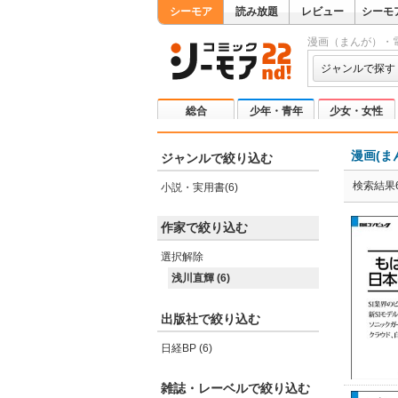
シーモア
読み放題
レビュー
シーモ
漫画（まんが）・
ジャンルで探す
総合
少年・青年
少女・女性
漫画(ま
ジャンルで絞り込む
検索結果
小説・実用書(6)
作家で絞り込む
選択解除
浅川直輝 (6)
出版社で絞り込む
日経BP (6)
雑誌・レーベルで絞り込む