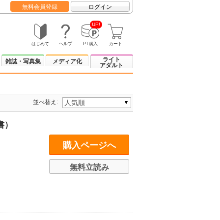
無料会員登録
ログイン
UP!
はじめて
ヘルプ
PT購入
カート
ライト
雑誌・写真集
メディア化
アダルト
並べ替え:
書）
購入ページへ
無料立読み