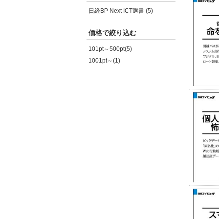
日経BP Next ICT選書 (5)
価格で絞り込む
101pt～500pt(5)
1001pt～(1)