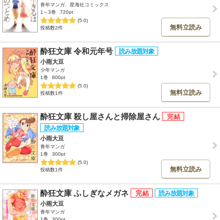
青年マンガ、星海社コミックス
1～3巻
720pt
(5.0)
無料立読み
投稿数2件
酔狂文庫 令和元年号
小雨大豆
少年マンガ
1巻
800pt
(5.0)
無料立読み
投稿数1件
酔狂文庫 殺し屋さんと掃除屋さん
小雨大豆
青年マンガ
1巻
300pt
(5.0)
無料立読み
投稿数1件
酔狂文庫 ふしぎなメガネ
小雨大豆
青年マンガ
1巻
300pt