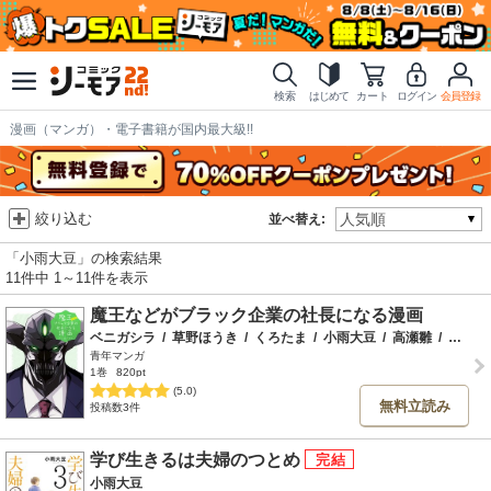
検索
はじめて
カート
ログイン
会員登録
漫画（マンガ）・電子書籍が国内最大級!!
絞り込む
並べ替え:
「小雨大豆」の検索結果
11件中 1～11件を表示
魔王などがブラック企業の社長になる漫画
ベニガシラ
/
草野ほうき
/
くろたま
/
小雨大豆
/
高瀬雛
/
田村ヒロ
青年マンガ
1巻
820pt
(5.0)
無料立読み
投稿数3件
学び生きるは夫婦のつとめ
小雨大豆