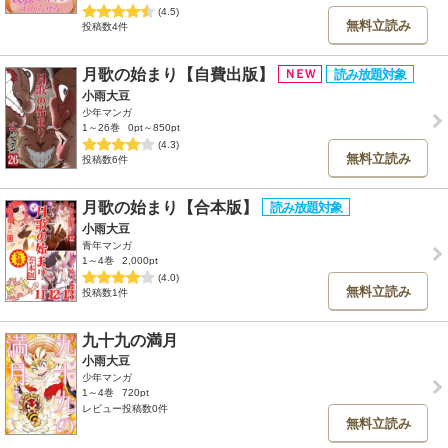
(4.5)
無料立読み
投稿数4件
月歌の始まり【自費出版】
小雨大豆
少年マンガ
1～26巻
0pt～850pt
(4.3)
無料立読み
投稿数6件
月歌の始まり【合本版】
小雨大豆
青年マンガ
1～4巻
2,000pt
(4.0)
無料立読み
投稿数1件
九十九の満月
小雨大豆
少年マンガ
1～4巻
720pt
レビュー投稿数0件
無料立読み