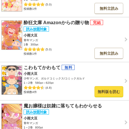
(5.0)
無料立読み
投稿数1件
酔狂文庫 Amazonからの贈り物
小雨大豆
青年マンガ
1巻
300pt
(5.0)
無料立読み
投稿数1件
こわもてかわもて
小雨大豆
少年マンガ、ガルドコミックス/コミックガルド
1～2巻
580pt～620pt
(4.8)
無料版を読む
投稿数4件
魔お嬢様は奴隷に落ちてもわからせる
小雨大豆
青年マンガ
1～2巻
800pt