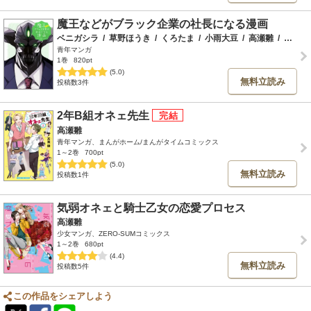
魔王などがブラック企業の社長になる漫画
ベニガシラ
/
草野ほうき
/
くろたま
/
小雨大豆
/
高瀬雛
/
田村ヒロ
青年マンガ
1巻
820pt
(5.0)
無料立読み
投稿数3件
2年B組オネェ先生
高瀬雛
青年マンガ、まんがホーム/まんがタイムコミックス
1～2巻
700pt
(5.0)
無料立読み
投稿数1件
気弱オネェと騎士乙女の恋愛プロセス
高瀬雛
少女マンガ、ZERO-SUMコミックス
1～2巻
680pt
(4.4)
無料立読み
投稿数5件
この作品をシェアしよう