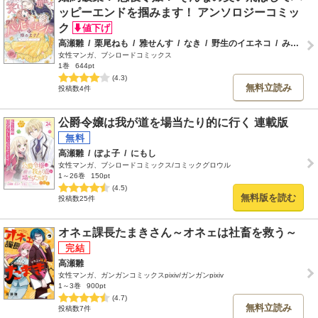
ッピーエンドを掴みます！ アンソロジーコミッ
ク
高瀬雛
/
栗尾ねも
/
雅せんす
/
なき
/
野生のイエネコ
/
みなも
/
女性マンガ、ブシロードコミックス
1巻
644pt
(4.3)
無料立読み
投稿数4件
公爵令嬢は我が道を場当たり的に行く 連載版
高瀬雛
/
ぽよ子
/
にもし
女性マンガ、ブシロードコミックス/コミックグロウル
1～26巻
150pt
(4.5)
無料版を読む
投稿数25件
オネェ課長たまきさん～オネェは社畜を救う～
高瀬雛
女性マンガ、ガンガンコミックスpixiv/ガンガンpixiv
1～3巻
900pt
(4.7)
無料立読み
投稿数7件