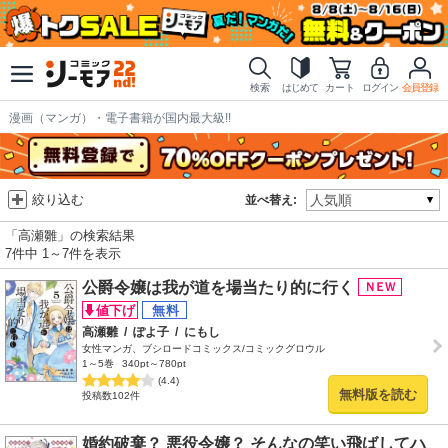
検索
はじめて
カート
ログイン
会員登録
漫画（マンガ）・電子書籍が国内最大級!!
絞り込む
並べ替え:
「高瀬雛」の検索結果
7件中 1～7件を表示
公爵令嬢は我が道を場当たり的に行く
高瀬雛
/
ぽよ子
/
にもし
女性マンガ、ブシロードコミックス/コミックグロウル
1～5巻
340pt～780pt
(4.4)
無料版を読む
投稿数102件
婚約破棄？ 悪役令嬢？ そんなの笑い飛ばしてハ