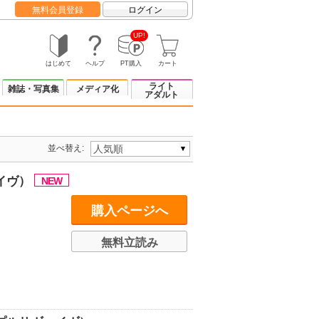
無料会員登録
ログイン
UP!
はじめて
ヘルプ
PT購入
カート
ライト
雑誌・写真集
メディア化
アダルト
並べ替え:
イヴ）
購入ページへ
無料立読み