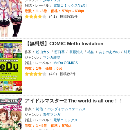
ジャンル：
少年マンガ
雑誌・レーベル：
電撃コミックスNEXT
巻数：
1～3巻
価格： 570pt～630pt
（4.1） 投稿数35件
【無料版】COMIC MeDu Invitation
作家：
粉山カタ
/
窓口基
/
袁藤沖人
/
祐佑
/
あまのあめの
/
緋
ジャンル：
マンガ雑誌
雑誌・レーベル：
MeDu COMICS
巻数：
1巻
価格： 0pt
（4.0） 投稿数2件
アイドルマスター2 The world is all one！！
作家：
祐佑
/
バンダイナムコゲームス
ジャンル：
青年マンガ
雑誌・レーベル：
電撃コミックス
巻数：
1～5巻
価格： 570pt