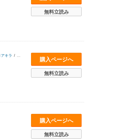
無料立読み
月アキラ
/
小倉脩一
/
希戸塚一示
/
西山田
/
つげ忠男
/
浦部はいむ
/
たばよう
/
購入ページへ
無料立読み
購入ページへ
無料立読み