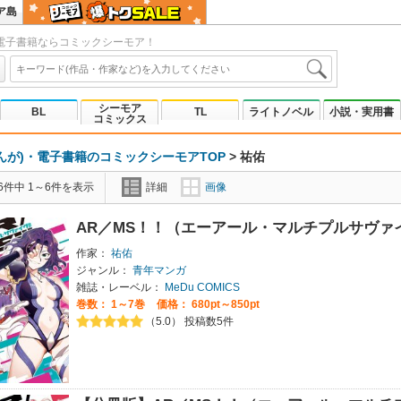
ア島
電子書籍ならコミックシーモア！
シーモア
BL
TL
ライトノベル
小説・実用書
コミックス
んが)・電子書籍のコミックシーモアTOP
>
祐佑
6件中 1～6件を表示
詳細
画像
AR／MS！！（エーアール・マルチプルサヴァ
作家：
祐佑
ジャンル：
青年マンガ
雑誌・レーベル：
MeDu COMICS
巻数：
1～7巻
価格： 680pt～850pt
（5.0） 投稿数5件