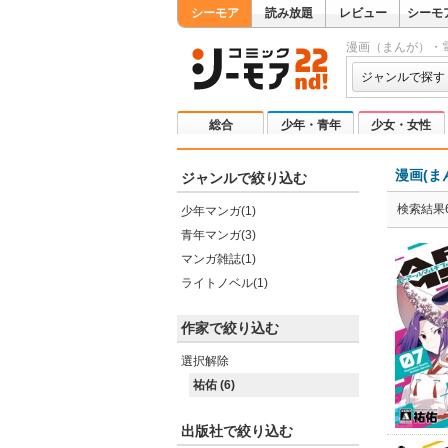
シーモア
読み放題
レビュー
シーモ
漫画（まんが）・
ジャンルで探す
総合
少年・青年
少女・女性
漫画(ま
ジャンルで絞り込む
検索結果
少年マンガ(1)
青年マンガ(3)
マンガ雑誌(1)
ライトノベル(1)
作家で絞り込む
選択解除
祐佑 (6)
出版社で絞り込む