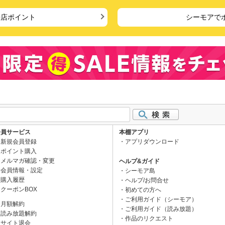
来店ポイント
シーモアで
会員サービス
本棚アプリ
新規会員登録
アプリダウンロード
ポイント購入
メルマガ確認・変更
ヘルプ&ガイド
会員情報・設定
シーモア島
購入履歴
ヘルプ/お問合せ
クーポンBOX
初めての方へ
ご利用ガイド（シーモア）
月額解約
ご利用ガイド（読み放題）
読み放題解約
作品のリクエスト
サイト退会