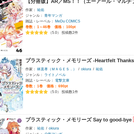
【分冊版】AR／MS！！（エーアール・マルチ
作家：
祐佑
ジャンル：
青年マンガ
雑誌・レーベル：
MeDu COMICS
巻数：
1～46巻
価格： 100pt
（5.0） 投稿数2件
プラスティック・メモリーズ -Heartfelt Thanks
作家：
林直孝（ＭＡＧＥＳ．）
/
okiura
/
祐佑
ジャンル：
ライトノベル
雑誌・レーベル：
電撃文庫
巻数：
1巻
価格： 690pt
（5.0） 投稿数1件
プラスティック・メモリーズ Say to good-bye
作家：
祐佑
/
okiura