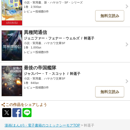
小説・実用書、新・ハヤカワ・SF・シリーズ
1巻
2,500pt
レビュー投稿数0件
無料立読み
異種間通信
ジェニファー・フェナー・ウェルズ
/
幹遥子
小説・実用書、ハヤカワ文庫SF
1巻
1,000pt
レビュー投稿数0件
最後の帝国艦隊
ジャスパー・Ｔ・スコット
/
幹遥子
小説・実用書、ハヤカワ文庫SF
1巻
840pt
レビュー投稿数0件
無料立読み
この作品をシェアしよう
漫画(まんが)・電子書籍のコミックシーモアTOP
幹遥子