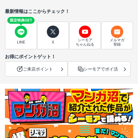
最新情報はここからチェック！
限定特典GET
シーモア
メルマガ
LINE
X
ちゃんねる
登録
お得にポイントゲット！
ご来店ポイント
シーモアでポイ活