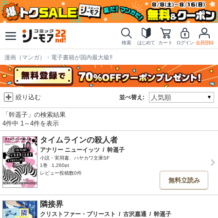
検索
はじめて
カート
ログイン
会員登録
漫画（マンガ）・電子書籍が国内最大級!!
絞り込む
並べ替え:
「幹遥子」の検索結果
4件中 1～4件を表示
タイムラインの殺人者
アナリー ニューイッツ
/
幹遥子
小説・実用書、ハヤカワ文庫SF
1巻
1,260pt
レビュー投稿数0件
無料立読み
隣接界
クリストファー・プリースト
/
古沢嘉通
/
幹遥子