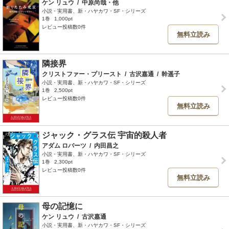
ケン リュウ
/
中原尚哉・他
小説・実用書、新・ハヤカワ・SF・シリーズ
1巻
1,000pt
レビュー投稿数0件
無料立読み
隣接界
クリストファー・プリースト
/
古沢嘉通
/
幹遥子
小説・実用書、新・ハヤカワ・SF・シリーズ
1巻
2,500pt
レビュー投稿数0件
無料立読み
ジャック・グラス伝 宇宙的殺人者
アダム ロバーツ
/
内田昌之
小説・実用書、新・ハヤカワ・SF・シリーズ
1巻
2,300pt
レビュー投稿数0件
無料立読み
母の記憶に
ケン リュウ
/
古沢嘉通
小説・実用書、新・ハヤカワ・SF・シリーズ