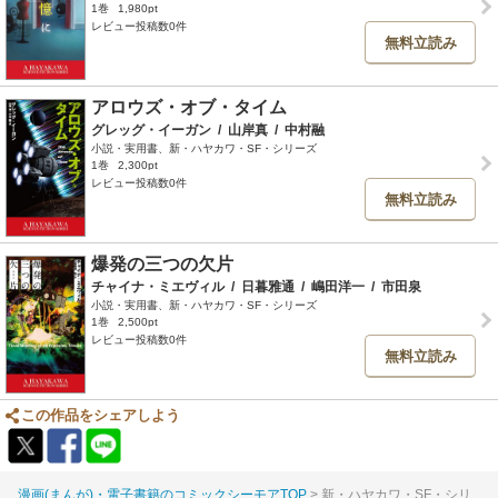
1巻
1,980pt
レビュー投稿数0件
無料立読み
アロウズ・オブ・タイム
グレッグ・イーガン
/
山岸真
/
中村融
小説・実用書、新・ハヤカワ・SF・シリーズ
1巻
2,300pt
レビュー投稿数0件
無料立読み
爆発の三つの欠片
チャイナ・ミエヴィル
/
日暮雅通
/
嶋田洋一
/
市田泉
小説・実用書、新・ハヤカワ・SF・シリーズ
1巻
2,500pt
レビュー投稿数0件
無料立読み
この作品をシェアしよう
漫画(まんが)・電子書籍のコミックシーモアTOP
新・ハヤカワ・SF・シリ