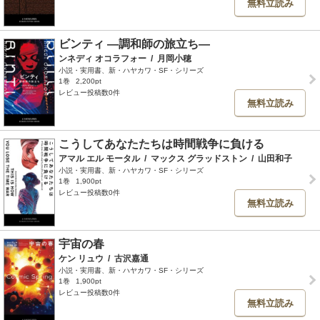
無料立読み
ビンティ ―調和師の旅立ち―
ンネディ オコラフォー
/
月岡小穂
小説・実用書、新・ハヤカワ・SF・シリーズ
1巻
2,200pt
レビュー投稿数0件
無料立読み
こうしてあなたたちは時間戦争に負ける
アマル エル モータル
/
マックス グラッドストン
/
山田和子
小説・実用書、新・ハヤカワ・SF・シリーズ
1巻
1,900pt
レビュー投稿数0件
無料立読み
宇宙の春
ケン リュウ
/
古沢嘉通
小説・実用書、新・ハヤカワ・SF・シリーズ
1巻
1,900pt
レビュー投稿数0件
無料立読み