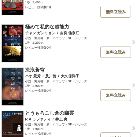
1巻
2,400pt
レビュー投稿数0件
無料立読み
極めて私的な超能力
チャン ガンミョン
/
吉良 佳奈江
小説・実用書、新・ハヤカワ・SF・シリーズ
1巻
2,200pt
レビュー投稿数0件
無料立読み
流浪蒼穹
ハオ 景芳
/
及川茜
/
大久保洋子
小説・実用書、新・ハヤカワ・SF・シリーズ
1巻
2,900pt
レビュー投稿数0件
無料立読み
とうもろこし倉の幽霊
R A ラファティ
/
井上 央
小説・実用書、新・ハヤカワ・SF・シリーズ
1巻
1,900pt
レビュー投稿数0件