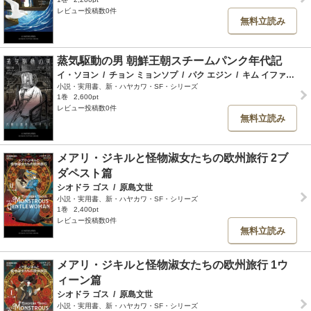
レビュー投稿数0件
無料立読み
蒸気駆動の男 朝鮮王朝スチームパンク年代記
イ・ソヨン
/
チョン ミョンソプ
/
パク エジン
/
キム イファン
/
パ
小説・実用書、新・ハヤカワ・SF・シリーズ
1巻
2,600pt
レビュー投稿数0件
無料立読み
メアリ・ジキルと怪物淑女たちの欧州旅行 2ブ
ダペスト篇
シオドラ ゴス
/
原島文世
小説・実用書、新・ハヤカワ・SF・シリーズ
1巻
2,400pt
レビュー投稿数0件
無料立読み
メアリ・ジキルと怪物淑女たちの欧州旅行 1ウ
ィーン篇
シオドラ ゴス
/
原島文世
小説・実用書、新・ハヤカワ・SF・シリーズ