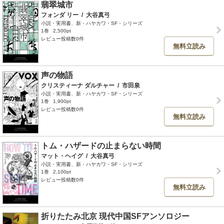
翡翠城市
フォンダ リー
/
大谷真弓
小説・実用書、新・ハヤカワ・SF・シリーズ
1巻
2,500pt
レビュー投稿数0件
無料立読み
声の物語
クリスティーナ ダルチャー
/
市田泉
小説・実用書、新・ハヤカワ・SF・シリーズ
1巻
1,900pt
レビュー投稿数0件
無料立読み
トム・ハザードの止まらない時間
マット・ヘイグ
/
大谷真弓
小説・実用書、新・ハヤカワ・SF・シリーズ
1巻
2,100pt
レビュー投稿数0件
無料立読み
折りたたみ北京 現代中国SFアンソロジー