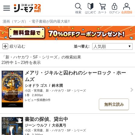
検索
はじめて
カート
ログイン
会員登録
漫画（マンガ）・電子書籍が国内最大級!!
絞り込む
並べ替え:
「新・ハヤカワ・SF・シリーズ」の検索結果
23件中 1～23件を表示
メアリ・ジキルと囚われのシャーロック・ホー
ムズ
シオドラ ゴス
/
鈴木潤
小説・実用書、新・ハヤカワ・SF・シリーズ
1巻
2,800pt
レビュー投稿数0件
無料立読み
書架の探偵、貸出中
ジーン ウルフ
/
大谷真弓
小説・実用書、新・ハヤカワ・SF・シリーズ
1巻
2,200pt