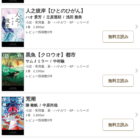
人之彼岸【ひとのひがん】
ハオ 景芳
/
立原透耶
/
浅田 雅美
小説・実用書、新・ハヤカワ・SF・シリーズ
1巻
1,800pt
レビュー投稿数0件
無料立読み
黒魚【クロウオ】都市
サム J ミラー
/
中村融
小説・実用書、新・ハヤカワ・SF・シリーズ
1巻
2,100pt
レビュー投稿数0件
無料立読み
荒潮
陳 楸帆
/
中原尚哉
小説・実用書、新・ハヤカワ・SF・シリーズ
1巻
1,800pt
レビュー投稿数0件
無料立読み