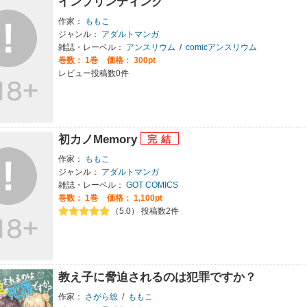
インプリンティング
作家：
ももこ
ジャンル：
アダルトマンガ
雑誌・レーベル：
アンスリウム
/
comicアンスリウム
巻数：
1巻
価格： 300pt
レビュー投稿数0件
初カノMemory
作家：
ももこ
ジャンル：
アダルトマンガ
雑誌・レーベル：
GOT COMICS
巻数：
1巻
価格： 1,100pt
（5.0） 投稿数2件
教え子に脅迫されるのは犯罪ですか？
作家：
さがら総
/
ももこ