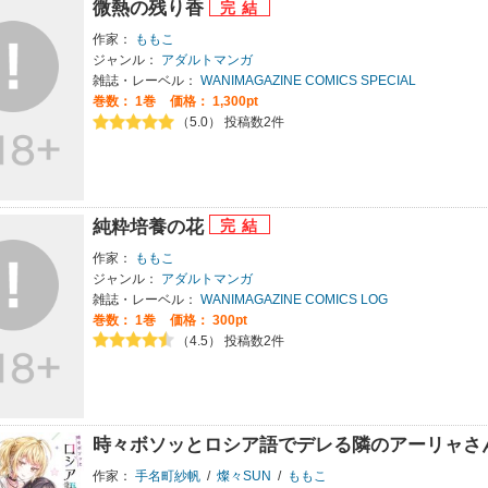
微熱の残り香
作家：
ももこ
ジャンル：
アダルトマンガ
雑誌・レーベル：
WANIMAGAZINE COMICS SPECIAL
巻数：
1巻
価格： 1,300pt
（5.0） 投稿数2件
純粋培養の花
作家：
ももこ
ジャンル：
アダルトマンガ
雑誌・レーベル：
WANIMAGAZINE COMICS LOG
巻数：
1巻
価格： 300pt
（4.5） 投稿数2件
時々ボソッとロシア語でデレる隣のアーリャさ
作家：
手名町紗帆
/
燦々SUN
/
ももこ