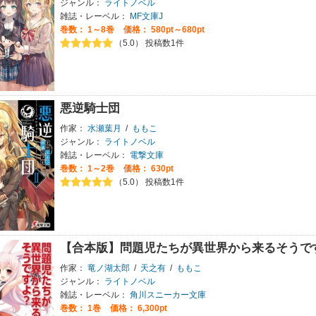
ジャンル：
ライトノベル
雑誌・レーベル：
MF文庫J
巻数：
1～8巻
価格： 580pt～680pt
（5.0） 投稿数1件
悪逆騎士団
作家：
水瀬葉月
/
ももこ
ジャンル：
ライトノベル
雑誌・レーベル：
電撃文庫
巻数：
1～2巻
価格： 630pt
（5.0） 投稿数1件
【合本版】問題児たちが異世界から来るそうです
作家：
竜ノ湖太郎
/
天之有
/
ももこ
ジャンル：
ライトノベル
雑誌・レーベル：
角川スニーカー文庫
巻数：
1巻
価格： 6,300pt