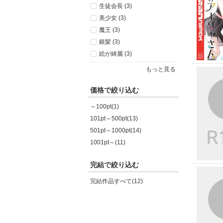
生徒会長 (3)
美少女 (3)
魔王 (3)
銀髪 (3)
絵が綺麗 (3)
もっと見る
価格で絞り込む
～100pt(1)
101pt～500pt(13)
501pt～1000pt(14)
1001pt～(11)
完結で絞り込む
完結作品すべて(12)