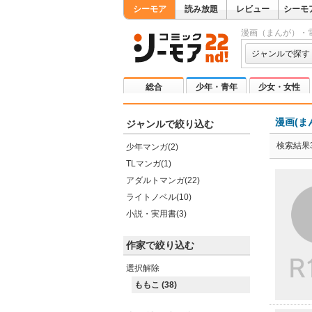
シーモア
読み放題
レビュー
シーモ
漫画（まんが）・
ジャンルで探す
総合
少年・青年
少女・女性
漫画(ま
ジャンルで絞り込む
検索結果3
少年マンガ(2)
TLマンガ(1)
アダルトマンガ(22)
ライトノベル(10)
小説・実用書(3)
作家で絞り込む
選択解除
ももこ (38)