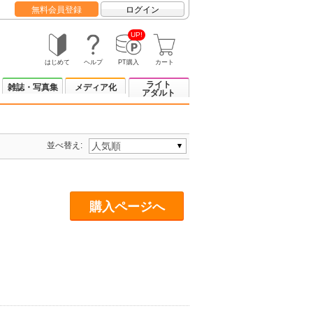
無料会員登録
ログイン
UP!
はじめて
ヘルプ
PT購入
カート
ライト
雑誌・写真集
メディア化
アダルト
並べ替え:
購入ページへ