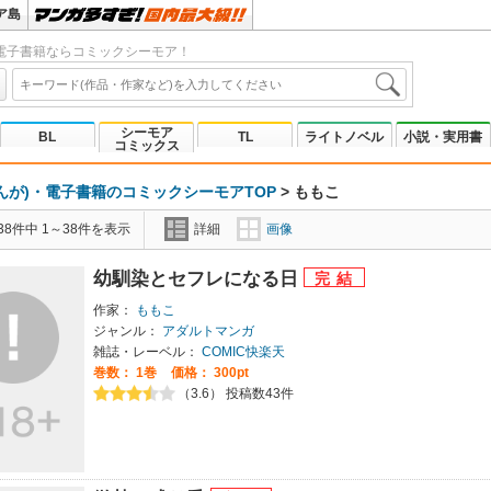
ア島
電子書籍ならコミックシーモア！
シーモア
BL
TL
ライトノベル
小説・実用書
コミックス
んが)・電子書籍のコミックシーモアTOP
>
ももこ
8件中 1～38件を表示
詳細
画像
幼馴染とセフレになる日
作家：
ももこ
ジャンル：
アダルトマンガ
雑誌・レーベル：
COMIC快楽天
巻数：
1巻
価格： 300pt
（3.6） 投稿数43件