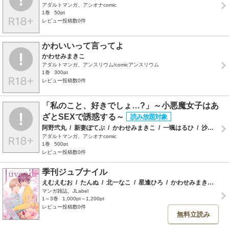
アダルトマンガ、アシオナcomic
1巻
50pt
レビュー投稿数0件
かわいいって言ってよ
かわせみまきこ
アダルトマンガ、アンスリウム/comicアンスリウム
1巻
300pt
レビュー投稿数0件
「私のこと、好きでしょ…?」～小悪魔女子はあ
ざとSEXで誘惑する～
阿野弐丸
/
新妻ぽてぷ
/
かわせみまきこ
/
一颯はるひ
/
沙ノ樹
/
アダルトマンガ、アシオナcomic
1巻
500pt
レビュー投稿数0件
季刊ジュブナイル
えむえむお
/
たんぬ
/
北一なこ
/
星逢ひろ
/
かわせみまきこ
/
宮
マンガ雑誌、JLabel
1～3巻
1,000pt～1,200pt
レビュー投稿数0件
無料立読み