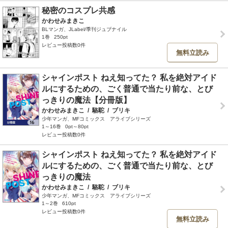
秘密のコスプレ共感
かわせみまきこ
BLマンガ、JLabel/季刊ジュブナイル
1巻
250pt
レビュー投稿数0件
無料立読み
シャインポスト ねえ知ってた？ 私を絶対アイド
ルにするための、ごく普通で当たり前な、とび
っきりの魔法【分冊版】
かわせみまきこ
/
駱駝
/
ブリキ
少年マンガ、MFコミックス アライブシリーズ
1～16巻
0pt～80pt
レビュー投稿数0件
シャインポスト ねえ知ってた？ 私を絶対アイド
ルにするための、ごく普通で当たり前な、とび
っきりの魔法
かわせみまきこ
/
駱駝
/
ブリキ
少年マンガ、MFコミックス アライブシリーズ
1～2巻
610pt
レビュー投稿数0件
無料立読み