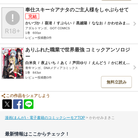
奉仕スキー☆アナタのご主人様をしゃぶらせて
かいづか
/
葵渚
/
すぷらい
/
黒越陽
/
ななお
/
かわせみまきこ
アダルトマンガ、GOT COMICS
1巻
600pt
レビュー投稿数0件
ありふれた職業で世界最強 コミックアンソロジ
ー
白米良
/
夜よいち
/
あく
/
芦田ゆり
/
えんどう
/
かに村えびお
/
青年マンガ、DNAメディアコミックス
1巻
843pt
レビュー投稿数0件
無料立読み
この作品をシェアしよう
漫画(まんが)・電子書籍のコミックシーモアTOP
かわせみまきこ
最新情報はここからチェック！