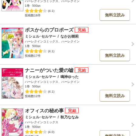
ハーレクインコミックス、ハーレクイン
1巻
500pt
(4.1)
無料立読み
投稿数18件
ボスからのプロポーズ
ミシェル･セルマー
/
なかお樹莉
ハーレクインコミックス、ハーレクイン
1巻
500pt
(4.1)
無料立読み
投稿数17件
ナニーがついた愛の嘘
ミシェル･セルマー
/
鳴神ゆった
ハーレクインコミックス、ハーレクイン
1巻
500pt
(4.1)
無料立読み
投稿数12件
オフィスの秘め事
ミシェル･セルマー
/
秋乃ななみ
ハーレクインコミックス
1巻
500pt
(4.0)