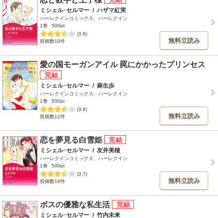
ミシェル･セルマー
/
ハザマ紅実
ハーレクインコミックス、ハーレクイン
1巻
500pt
(3.9)
無料立読み
投稿数10件
愛の国モーガンアイル 罠にかかったプリンセス
ミシェル･セルマー
/
麻生歩
ハーレクインコミックス、ハーレクイン
1巻
500pt
(3.8)
無料立読み
投稿数12件
恋を夢見る白雪姫
ミシェル･セルマー
/
友井美穂
ハーレクインコミックス、ハーレクイン
1巻
500pt
(3.7)
無料立読み
投稿数18件
ボスの優雅な私生活
ミシェル･セルマー
/
竹内未来