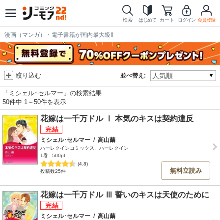
検索
はじめて
カート
ログイン
会員登録
漫画（マンガ）・電子書籍が国内最大級!!
絞り込む
並べ替え:
「ミシェル･セルマー」の検索結果
50件中 1～50件を表示
花嫁は一千万ドル Ⅰ 本気のキスは契約違反
ミシェル･セルマー
/
高山繭
ハーレクインコミックス、ハーレクイン
1巻
500pt
(4.8)
無料立読み
投稿数25件
花嫁は一千万ドル Ⅲ 誓いのキスは天使のために
ミシェル･セルマー
/
高山繭