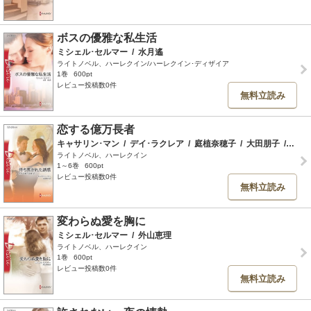
ボスの優雅な私生活
ミシェル･セルマー
/
水月遙
ライトノベル、ハーレクイン/ハーレクイン･ディザイア
1巻
600pt
レビュー投稿数0件
無料立読み
恋する億万長者
キャサリン･マン
/
デイ･ラクレア
/
庭植奈穂子
/
大田朋子
/
サン
ライトノベル、ハーレクイン
1～6巻
600pt
レビュー投稿数0件
無料立読み
変わらぬ愛を胸に
ミシェル･セルマー
/
外山恵理
ライトノベル、ハーレクイン
1巻
600pt
レビュー投稿数0件
無料立読み