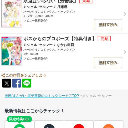
永遠はいらない【分冊版】
ミシェル･セルマー
/
月瀬瞳
ハーレクインコミックス、ハーレクイン
1～2巻
300pt～400pt
レビュー投稿数0件
無料立読み
ボスからのプロポーズ【特典付き】
ミシェル･セルマー
/
なかお樹莉
ハーレクインコミックス、ハーレクイン
1巻
500pt
レビュー投稿数0件
無料立読み
この作品をシェアしよう
漫画(まんが)・電子書籍のコミックシーモアTOP
ミシェル･セルマー
最新情報はここからチェック！
限定特典GET