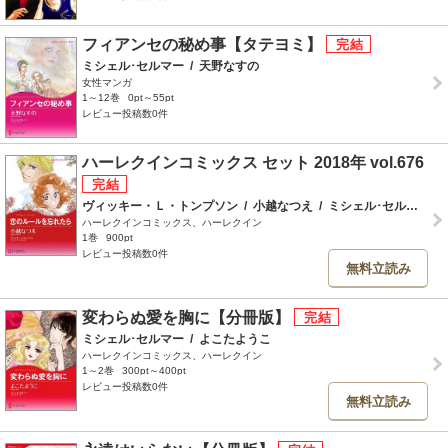
フィアンセの秘め事【タテヨミ】
ミシェル･セルマー
/
天野なすの
女性マンガ
1～12巻
0pt～55pt
レビュー投稿数0件
ハーレクインコミックス セット 2018年 vol.676
ヴィッキー・Ｌ・トンプソン
/
小越なつえ
/
ミシェル･セルマー
/
ハーレクインコミックス、ハーレクイン
1巻
900pt
レビュー投稿数0件
無料立読み
変わらぬ愛を胸に【分冊版】
ミシェル･セルマー
/
よこたようこ
ハーレクインコミックス、ハーレクイン
1～2巻
300pt～400pt
レビュー投稿数0件
無料立読み