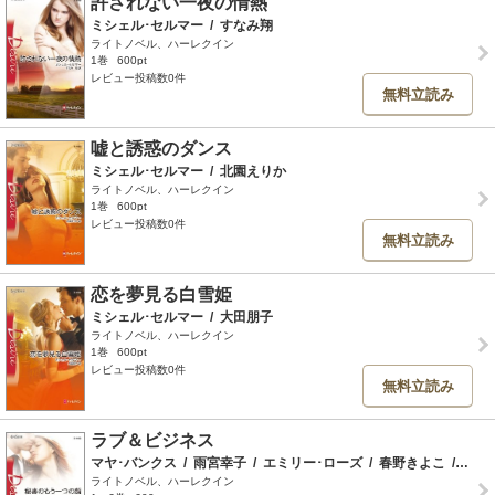
許されない一夜の情熱
ミシェル･セルマー
/
すなみ翔
ライトノベル、ハーレクイン
1巻
600pt
レビュー投稿数0件
無料立読み
嘘と誘惑のダンス
ミシェル･セルマー
/
北園えりか
ライトノベル、ハーレクイン
1巻
600pt
レビュー投稿数0件
無料立読み
恋を夢見る白雪姫
ミシェル･セルマー
/
大田朋子
ライトノベル、ハーレクイン
1巻
600pt
レビュー投稿数0件
無料立読み
ラブ＆ビジネス
マヤ･バンクス
/
雨宮幸子
/
エミリー･ローズ
/
春野きよこ
/
キャ
ライトノベル、ハーレクイン