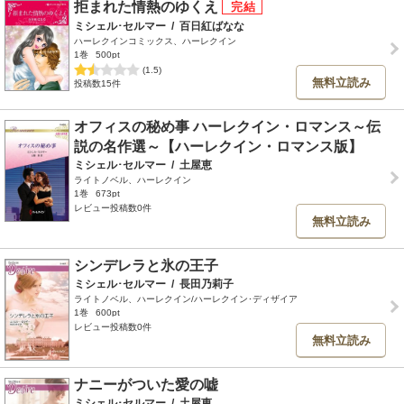
拒まれた情熱のゆくえ
ミシェル･セルマー
/
百日紅ばなな
ハーレクインコミックス、ハーレクイン
1巻
500pt
(1.5)
無料立読み
投稿数15件
オフィスの秘め事 ハーレクイン・ロマンス～伝
説の名作選～【ハーレクイン・ロマンス版】
ミシェル･セルマー
/
土屋恵
ライトノベル、ハーレクイン
1巻
673pt
レビュー投稿数0件
無料立読み
シンデレラと氷の王子
ミシェル･セルマー
/
長田乃莉子
ライトノベル、ハーレクイン/ハーレクイン･ディザイア
1巻
600pt
レビュー投稿数0件
無料立読み
ナニーがついた愛の嘘
ミシェル･セルマー
/
土屋恵