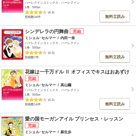
ハーレクインコミックス、ハーレクイン
1巻
500pt
(4.3)
無料立読み
投稿数34件
シンデレラの円舞曲
ミシェル･セルマー
/
内田一奈
ハーレクインコミックス、ハーレクイン
1巻
500pt
(4.3)
無料立読み
投稿数7件
花嫁は一千万ドル Ⅱ オフィスでキスはおあずけ
ミシェル･セルマー
/
高山繭
ハーレクインコミックス、ハーレクイン
1巻
500pt
(4.2)
無料立読み
投稿数14件
愛の国モーガンアイル プリンセス・レッスン
ミシェル･セルマー
/
麻生歩