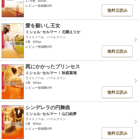
1～6巻
600pt
レビュー投稿数0件
無料立読み
愛を願いし王女
ミシェル･セルマー
/
北園えりか
ライトノベル、ハーレクイン
1巻
600pt
レビュー投稿数0件
無料立読み
罠にかかったプリンセス
ミシェル･セルマー
/
秋庭葉瑠
ライトノベル、ハーレクイン
1巻
600pt
レビュー投稿数0件
無料立読み
シンデレラの円舞曲
ミシェル･セルマー
/
山口絵夢
ライトノベル、ハーレクイン
1巻
600pt
レビュー投稿数0件
無料立読み