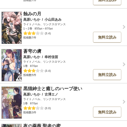
投稿数7件
蝕みの月
高原いちか
/
小山田あみ
ライトノベル、リンクスロマンス
1～2巻
855pt～870pt
(3.4)
無料立読み
投稿数7件
蒼穹の虜
高原いちか
/
幸村佳苗
ライトノベル、リンクスロマンス
1巻
870pt
(3.4)
無料立読み
投稿数5件
黒猫紳士と癒しのハーブ使い
高原いちか
/
古澤エノ
ライトノベル、リンクスロマンス
1巻
870pt
(3.0)
無料立読み
投稿数3件
夜の薔薇 聖者の蜜