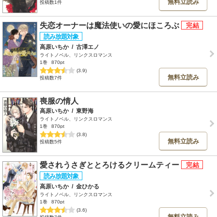
無料立読み
投稿数1件
失恋オーナーは魔法使いの愛にほころぶ
高原いちか
/
古澤エノ
ライトノベル、リンクスロマンス
1巻
870pt
(3.9)
無料立読み
投稿数7件
喪服の情人
高原いちか
/
東野海
ライトノベル、リンクスロマンス
1巻
870pt
(3.8)
無料立読み
投稿数5件
愛されうさぎととろけるクリームティー
高原いちか
/
金ひかる
ライトノベル、リンクスロマンス
1巻
870pt
(3.6)
無料立読み