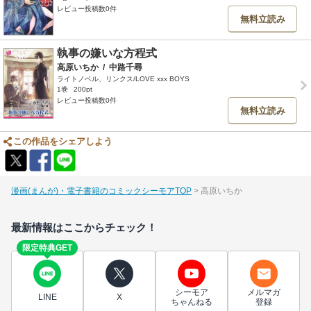
レビュー投稿数0件
無料立読み
執事の嫌いな方程式
高原いちか
/
中路千尋
ライトノベル、リンクス/LOVE xxx BOYS
1巻
200pt
レビュー投稿数0件
無料立読み
この作品をシェアしよう
漫画(まんが)・電子書籍のコミックシーモアTOP
高原いちか
最新情報はここからチェック！
限定特典GET
シーモア
メルマガ
LINE
X
ちゃんねる
登録