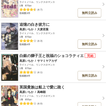
ライトノベル、リンクスロマンス
1巻
870pt
(4.7)
無料立読み
投稿数3件
追憶の白き彼方に
高原いちか
/
大麦若葉
ライトノベル、リンクスロマンス
1巻
870pt
(4.3)
無料立読み
投稿数4件
白銀の獅子王と祝福のショコラティエ
高原いちか
/
サマミヤアカザ
ライトノベル、リンクスロマンス
1巻
870pt
(4.1)
無料立読み
投稿数8件
英国貴族は船上で愛に跪く
高原いちか
/
高峰顕
ライトノベル、リンクスロマンス
1巻
855pt
(4.0)