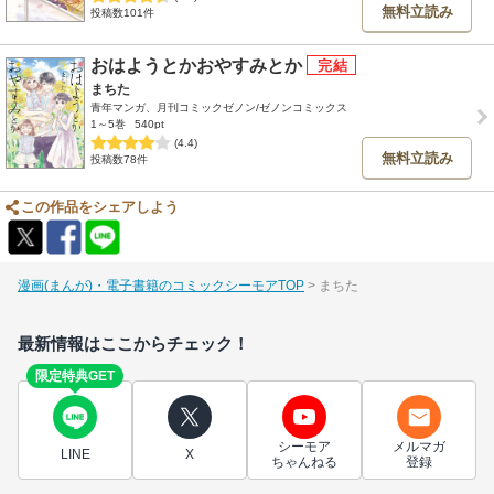
無料立読み
投稿数101件
おはようとかおやすみとか
まちた
青年マンガ、月刊コミックゼノン/ゼノンコミックス
1～5巻
540pt
(4.4)
無料立読み
投稿数78件
この作品をシェアしよう
漫画(まんが)・電子書籍のコミックシーモアTOP
まちた
最新情報はここからチェック！
限定特典GET
シーモア
メルマガ
LINE
X
ちゃんねる
登録