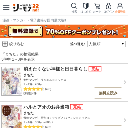
検索
はじめて
カート
ログイン
会員登録
漫画（マンガ）・電子書籍が国内最大級!!
絞り込む
並べ替え:
「まちた」の検索結果
3件中 1～3件を表示
消えたくない神様と日日暮らし
まちた
女性マンガ、リュエルコミックス
1～2巻
700pt
(4.8)
無料立読み
投稿数4件
ハルとアオのお弁当箱
まちた
青年マンガ、月刊コミックゼノン/ゼノンコミックス
1～6巻
580pt～600pt
(4.5)