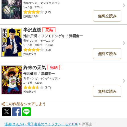
青年マンガ、ヤングマガジン
1～3巻
720pt
(4.2)
無料立読み
投稿数42件
半沢直樹
池井戸潤
/
フジモトシゲキ
/
津覇圭一
青年マンガ、モーニング
1～5巻
700pt～720pt
(4.3)
無料立読み
投稿数7件
終末の天気
作元健司
/
津覇圭一
青年マンガ、ヤングマガジン
1～3巻
720pt
(3.7)
無料立読み
投稿数3件
この作品をシェアしよう
漫画(まんが)・電子書籍のコミックシーモアTOP
津覇圭一