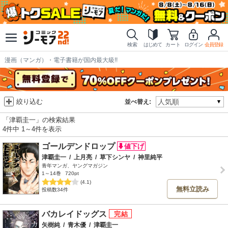
検索
はじめて
カート
ログイン
会員登録
漫画（マンガ）・電子書籍が国内最大級!!
絞り込む
並べ替え:
「津覇圭一」の検索結果
4件中 1～4件を表示
ゴールデンドロップ
津覇圭一
/
上月亮
/
草下シンヤ
/
神里純平
青年マンガ、ヤングマガジン
1～14巻
720pt
(4.1)
無料立読み
投稿数34件
バカレイドッグス
矢樹純
/
青木優
/
津覇圭一