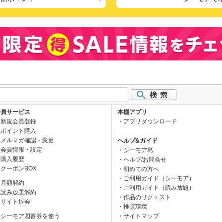
会員サービス
本棚アプリ
新規会員登録
アプリダウンロード
ポイント購入
メルマガ確認・変更
ヘルプ&ガイド
会員情報・設定
シーモア島
購入履歴
ヘルプ/お問合せ
クーポンBOX
初めての方へ
ご利用ガイド（シーモア）
月額解約
ご利用ガイド（読み放題）
読み放題解約
作品のリクエスト
サイト退会
推奨環境
シーモア図書券を使う
サイトマップ