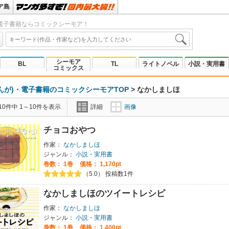
ア島
電子書籍ならコミックシーモア！
シーモア
BL
TL
ライトノベル
小説・実用書
コミックス
んが)・電子書籍のコミックシーモアTOP
>
なかしましほ
0件中 1～10件を表示
詳細
画像
チョコおやつ
作家：
なかしましほ
ジャンル：
小説・実用書
巻数：
1巻
価格： 1,170pt
（5.0） 投稿数1件
なかしましほのツイートレシピ
作家：
なかしましほ
ジャンル：
小説・実用書
巻数：
1巻
価格： 1,400pt