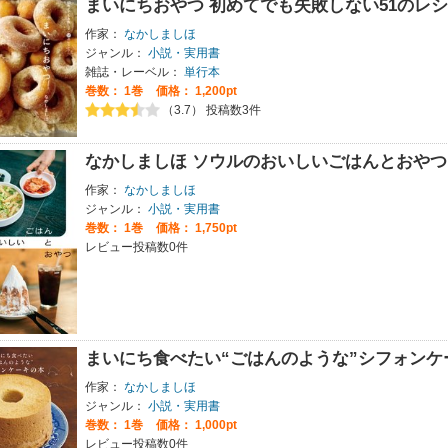
まいにちおやつ 初めてでも失敗しない51のレ
作家：
なかしましほ
ジャンル：
小説・実用書
雑誌・レーベル：
単行本
巻数：
1巻
価格： 1,200pt
（3.7） 投稿数3件
なかしましほ ソウルのおいしいごはんとおやつ
作家：
なかしましほ
ジャンル：
小説・実用書
巻数：
1巻
価格： 1,750pt
レビュー投稿数0件
まいにち食べたい“ごはんのような”シフォンケ
作家：
なかしましほ
ジャンル：
小説・実用書
巻数：
1巻
価格： 1,000pt
レビュー投稿数0件