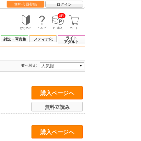
無料会員登録
ログイン
UP!
はじめて
ヘルプ
PT購入
カート
ライト
雑誌・写真集
メディア化
アダルト
並べ替え:
購入ページへ
無料立読み
購入ページへ