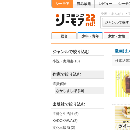
シーモア
読み放題
レビュー
シーモ
漫画（まんが）・
ジャンルで探す
総合
少年・青年
少女・女性
漫画(ま
ジャンルで絞り込む
検索結果1
小説・実用書(10)
作家で絞り込む
選択解除
なかしましほ (10)
出版社で絞り込む
主婦と生活社 (6)
KADOKAWA (2)
文化出版局 (2)