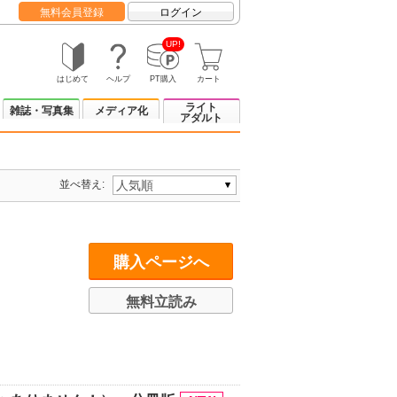
無料会員登録
ログイン
UP!
はじめて
ヘルプ
PT購入
カート
ライト
雑誌・写真集
メディア化
アダルト
並べ替え:
購入ページへ
無料立読み