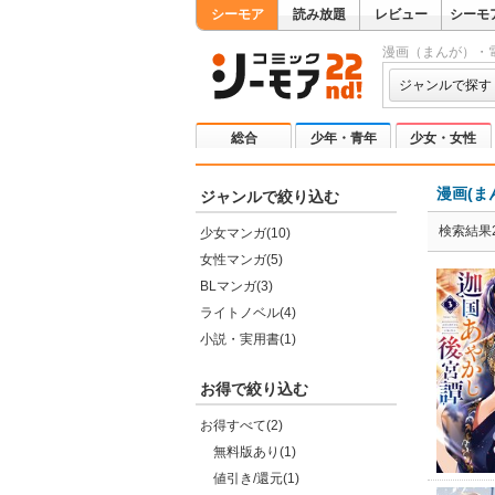
シーモア
読み放題
レビュー
シーモ
漫画（まんが）・
ジャンルで探す
総合
少年・青年
少女・女性
漫画(ま
ジャンルで絞り込む
検索結果2
少女マンガ(10)
女性マンガ(5)
BLマンガ(3)
ライトノベル(4)
小説・実用書(1)
お得で絞り込む
お得すべて(2)
無料版あり(1)
値引き/還元(1)