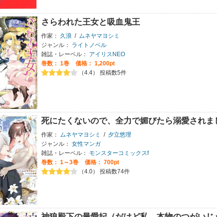
さらわれた王女と吸血鬼王
作家：
久浪
/
ムネヤマヨシミ
ジャンル：
ライトノベル
雑誌・レーベル：
アイリスNEO
巻数：
1巻
価格： 1,200pt
（4.4） 投稿数5件
死にたくないので、全力で媚びたら溺愛されま
作家：
ムネヤマヨシミ
/
夕立悠理
ジャンル：
女性マンガ
雑誌・レーベル：
モンスターコミックスf
巻数：
1～3巻
価格： 700pt
（4.0） 投稿数74件
神狼殿下の最愛妃（だけど私、本物のつがいじ