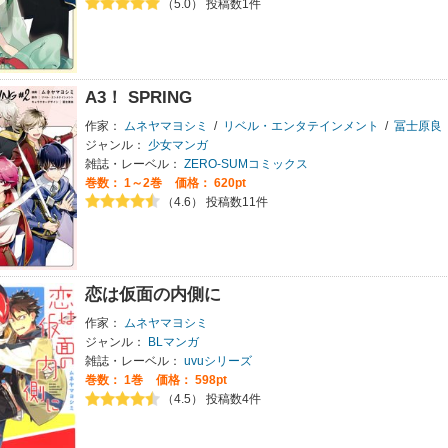
（5.0） 投稿数1件
A3！ SPRING
作家：
ムネヤマヨシミ
/
リベル・エンタテインメント
/
冨士原良
ジャンル：
少女マンガ
雑誌・レーベル：
ZERO-SUMコミックス
巻数：
1～2巻
価格： 620pt
（4.6） 投稿数11件
恋は仮面の内側に
作家：
ムネヤマヨシミ
ジャンル：
BLマンガ
雑誌・レーベル：
uvuシリーズ
巻数：
1巻
価格： 598pt
（4.5） 投稿数4件