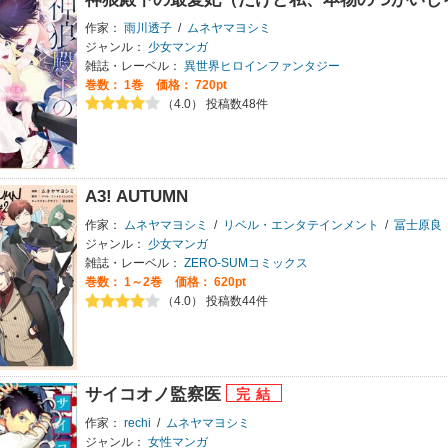
作家：
雨川透子
/
ムネヤマヨシミ
ジャンル：
少女マンガ
雑誌・レーベル：
異世界ヒロインファンタジー
巻数：
1巻
価格： 720pt
（4.0） 投稿数48件
A3! AUTUMN
作家：
ムネヤマヨシミ
/
リベル・エンタテインメント
/
冨士原良
ジャンル：
少女マンガ
雑誌・レーベル：
ZERO-SUMコミックス
巻数：
1～2巻
価格： 620pt
（4.0） 投稿数44件
サイコオノ監察医
作家：
rechi
/
ムネヤマヨシミ
ジャンル：
女性マンガ