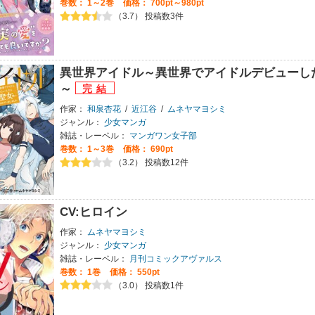
巻数：
1～2巻
価格： 700pt～980pt
（3.7） 投稿数3件
異世界アイドル～異世界でアイドルデビューし
～
作家：
和泉杏花
/
近江谷
/
ムネヤマヨシミ
ジャンル：
少女マンガ
雑誌・レーベル：
マンガワン女子部
巻数：
1～3巻
価格： 690pt
（3.2） 投稿数12件
CV:ヒロイン
作家：
ムネヤマヨシミ
ジャンル：
少女マンガ
雑誌・レーベル：
月刊コミックアヴァルス
巻数：
1巻
価格： 550pt
（3.0） 投稿数1件