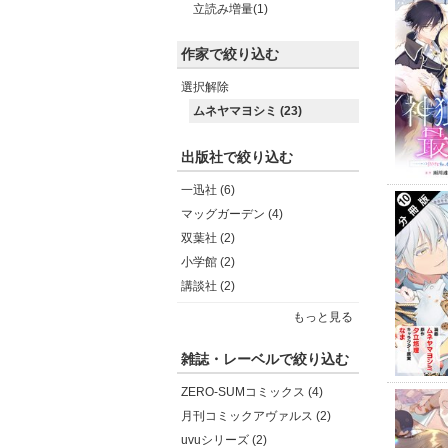
立読み増量(1)
作家で絞り込む
選択解除
ムネヤマヨシミ (23)
出版社で絞り込む
一迅社 (6)
マッグガーデン (4)
双葉社 (2)
小学館 (2)
講談社 (2)
もっと見る
雑誌・レーベルで絞り込む
ZERO-SUMコミックス (4)
月刊コミックアヴァルス (2)
uvuシリーズ (2)