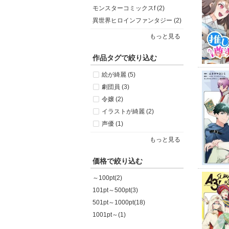
モンスターコミックスf (2)
異世界ヒロインファンタジー (2)
もっと見る
作品タグで絞り込む
絵が綺麗 (5)
劇団員 (3)
令嬢 (2)
イラストが綺麗 (2)
声優 (1)
もっと見る
価格で絞り込む
～100pt(2)
101pt～500pt(3)
501pt～1000pt(18)
1001pt～(1)