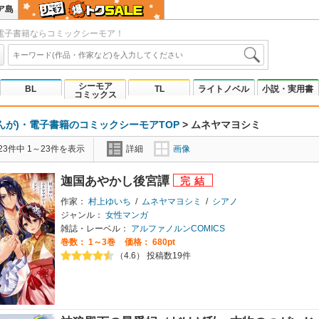
ア島
電子書籍ならコミックシーモア！
シーモア
BL
TL
ライトノベル
小説・実用書
コミックス
んが)・電子書籍のコミックシーモアTOP
>
ムネヤマヨシミ
3件中 1～23件を表示
詳細
画像
迦国あやかし後宮譚
作家：
村上ゆいち
/
ムネヤマヨシミ
/
シアノ
ジャンル：
女性マンガ
雑誌・レーベル：
アルファノルンCOMICS
巻数：
1～3巻
価格： 680pt
（4.6） 投稿数19件