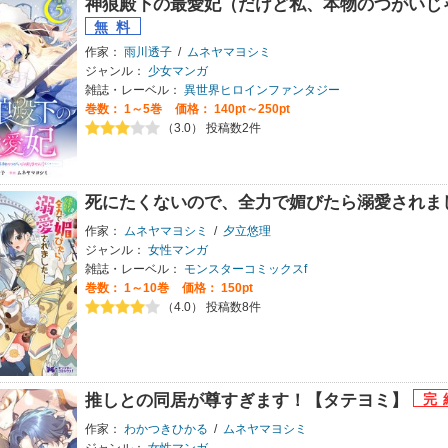
神狼殿下の最愛妃（だけど私、本物のつがいじ
作家：
雨川透子
/
ムネヤマヨシミ
ジャンル：
少女マンガ
雑誌・レーベル：
異世界ヒロインファンタジー
巻数：
1～5巻
価格： 140pt～250pt
（3.0） 投稿数2件
死にたくないので、全力で媚びたら溺愛されました
作家：
ムネヤマヨシミ
/
夕立悠理
ジャンル：
女性マンガ
雑誌・レーベル：
モンスターコミックスf
巻数：
1～10巻
価格： 150pt
（4.0） 投稿数8件
推しとの同居が尊すぎます！【タテヨミ】
作家：
わかつきひかる
/
ムネヤマヨシミ
ジャンル：
女性マンガ