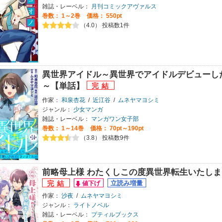
雑誌・レーベル：
月刊コミックアヴァルス
巻数：
1～2巻
価格： 550pt
（4.0） 投稿数1件
異世界アイドル～異世界でアイドルデビューし
～【単話】
作家：
和泉杏花
/
近江谷
/
ムネヤマヨシミ
ジャンル：
少女マンガ
雑誌・レーベル：
マンガワン女子部
巻数：
1～14巻
価格： 70pt～190pt
（3.8） 投稿数9件
前略母上様 わたくしこの度異世界転生いたし
作家：
沙夜
/
ムネヤマヨシミ
ジャンル：
ライトノベル
雑誌・レーベル：
プティルブックス