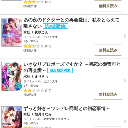
(3.0)
無料立読み
投稿数1件
あの夜のドクターとの再会愛は、私をとらえて
離さない
水杜
/
夜咲こん
ライトノベル、こはく文庫
1巻
500pt
(2.8)
無料立読み
投稿数4件
いきなりプロポーズですか？ ～初恋の御曹司と
の再会愛～
水杜
/
まりきち
ライトノベル、こはく文庫
1巻
500pt
(2.0)
無料立読み
投稿数1件
ずっと好き～ツンデレ同期との初恋事情～
水杜
/
如月そなみ
ライトノベル、夢中文庫クリスタル
1巻
400pt
(2.0)