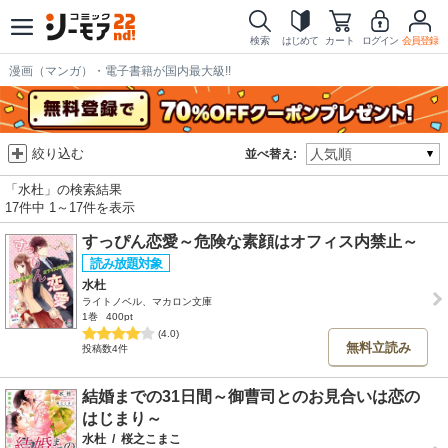
検索
はじめて
カート
ログイン
会員登録
漫画（マンガ）・電子書籍が国内最大級!!
絞り込む
並べ替え:
「水杜」の検索結果
17件中 1～17件を表示
すっぴん恋愛～危険な素顔はオフィス内禁止～
水杜
ライトノベル、マカロン文庫
1巻
400pt
(4.0)
無料立読み
投稿数4件
結婚までの31日間～御曹司とのお見合いは恋の
はじまり～
水杜
/
桜之こまこ