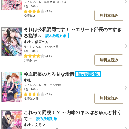
ライトノベル、夢中文庫セレナイト
1巻
500pt
(4.0)
無料立読み
投稿数1件
それは公私混同です！ ～エリート部長の甘すぎ
る指導～
水杜
/
稲垣のん
ライトノベル、DIANA文庫
1巻
500pt
(4.0)
無料立読み
投稿数1件
冷血部長のとろ甘な愛情
水杜
ライトノベル、マカロン文庫
1巻
300pt
(3.6)
無料立読み
投稿数14件
これって同棲！？ ～内緒のキスはきゅんと甘く
て～
水杜
/
文月マロ