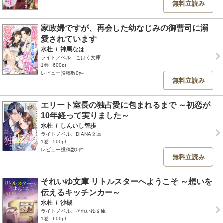
無料立読み
家政婦ですが、再会した幼なじみの御曹司に溺
愛されています
水杜
/
神馬なは
ライトノベル、こはく文庫
1巻
600pt
レビュー投稿数0件
無料立読み
エリート室長の独占愛に包まれるまで ～初恋が
10年経って実りました～
水杜
/
しんいし智歩
ライトノベル、DIANA文庫
1巻
500pt
レビュー投稿数0件
無料立読み
それいゆ文庫 リトルスターへようこそ ～想いを
伝えるキッチンカー～
水杜
/
沙槻
ライトノベル、それいゆ文庫
1巻
600pt