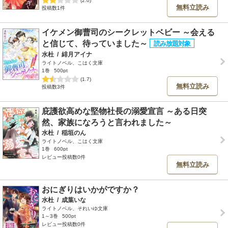
無料立読み
投稿数1件
イケメン御曹司のシークレットベビー ～会える
と信じて、待っていました～
水杜
/
緋月アイナ
ライトノベル、こはく文庫
1巻
500pt
(1.7)
無料立読み
投稿数3件
庇護欲高めな堅物社長の溺愛宣言 ～ある日突
然、家族になろうと言われました～
水杜
/
稲垣のん
ライトノベル、こはく文庫
1巻
600pt
レビュー投稿数0件
無料立読み
おにぎりはいかがですか？
水杜
/
成葉いな
ライトノベル、それいゆ文庫
1～3巻
500pt
レビュー投稿数0件