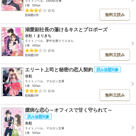
ライトノベル、DIANA文庫
1巻
500pt
(3.5)
無料立読み
投稿数2件
溺愛副社長の蕩けるキスとプロポーズ
水杜
/
まりきち
ライトノベル、夢中文庫クリスタル
1巻
400pt
(3.0)
無料立読み
投稿数3件
エリート上司と秘密の恋人契約
水杜
ライトノベル、マカロン文庫
1巻
500pt
(3.0)
無料立読み
投稿数3件
臆病な恋心～オフィスで甘く守られて～
水杜
ライトノベル、マカロン文庫
1巻
500pt