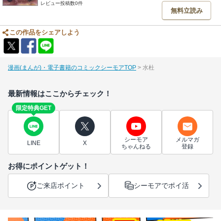
レビュー投稿数0件
無料立読み
この作品をシェアしよう
漫画(まんが)・電子書籍のコミックシーモアTOP
水杜
最新情報はここからチェック！
限定特典GET
シーモア
メルマガ
LINE
X
ちゃんねる
登録
お得にポイントゲット！
ご来店ポイント
シーモアでポイ活