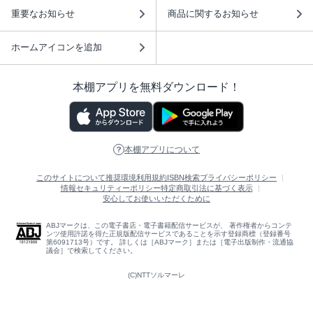
重要なお知らせ
商品に関するお知らせ
ホームアイコンを追加
本棚アプリを無料ダウンロード！
本棚アプリについて
このサイトについて
推奨環境
利用規約
ISBN検索
プライバシーポリシー
情報セキュリティーポリシー
特定商取引法に基づく表示
安心してお使いいただくために
ABJマークは、この電子書店・電子書籍配信サービスが、 著作権者からコンテ
ンツ使用許諾を得た正規版配信サービスであることを示す登録商標（登録番号
第6091713号）です。 詳しくは［ABJマーク］または［電子出版制作・流通協
議会］で検索してください。
(C)NTTソルマーレ