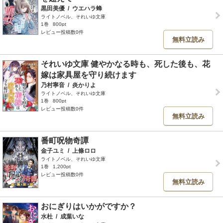
黒田美優
/
ウエハラ蜂
ライトノベル、それいゆ文庫
1巻
800pt
レビュー投稿数0件
無料立読み
それいゆ文庫 健やかなる時も、死した後も、花
嫁は家具屋を守り続けます
乃村寧音
/
炎かりよ
ライトノベル、それいゆ文庫
1巻
800pt
レビュー投稿数0件
無料立読み
番町呪物奇譚
金子ユミ
/
上條ロロ
ライトノベル、それいゆ文庫
1巻
1,200pt
レビュー投稿数0件
無料立読み
おにぎりはいかがですか？
水杜
/
成葉いな