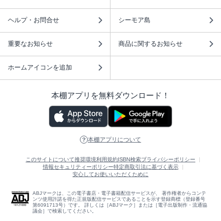
ヘルプ・お問合せ
シーモア島
重要なお知らせ
商品に関するお知らせ
ホームアイコンを追加
本棚アプリを無料ダウンロード！
本棚アプリについて
このサイトについて
推奨環境
利用規約
ISBN検索
プライバシーポリシー
情報セキュリティーポリシー
特定商取引法に基づく表示
安心してお使いいただくために
ABJマークは、この電子書店・電子書籍配信サービスが、 著作権者からコンテ
ンツ使用許諾を得た正規版配信サービスであることを示す登録商標（登録番号
第6091713号）です。 詳しくは［ABJマーク］または［電子出版制作・流通協
議会］で検索してください。