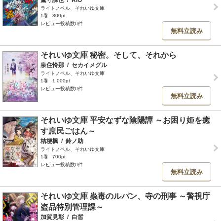
ライトノベル、それいゆ文庫
1巻
800pt
レビュー投稿数0件
無料立読み
それいゆ文庫 秘密。そして、それから
泉住怜那
/
セカイメグル
ライトノベル、それいゆ文庫
1巻
1,000pt
レビュー投稿数0件
無料立読み
それいゆ文庫 平安なずな陰陽譚 ～お困り姫を癒
す庶民ごはん～
桔梗楓
/
鈴ノ助
ライトノベル、それいゆ文庫
1巻
700pt
レビュー投稿数0件
無料立読み
それいゆ文庫 蟲毒のルパン、寺の刑事 ～警視庁
盗品特別管理課～
加賀見彰
/
白皙