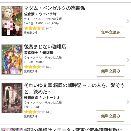
マダム・ベンゼルクの読書係
佐倉紫
/
ウエハラ蜂
ライトノベル、それいゆ文庫
1～3巻
1,000pt～1,200pt
(4.5)
無料立読み
投稿数2件
後宮まじない珈琲店
遊森謡子
/
雀葵蘭
ライトノベル、それいゆ文庫
1～3巻
500pt
(4.0)
無料立読み
投稿数1件
それいゆ文庫 箱庭の歳時記 ～この人を、愛そう
と、決めた～
砂川雨路
/
カトーナオ
ライトノベル、それいゆ文庫
1巻
700pt
(3.0)
無料立読み
投稿数1件
傾国の美姫はステータス変更で素手喧嘩無敗に