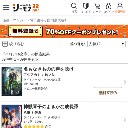
検索
はじめて
カート
ログイン
会員登録
漫画（マンガ）・電子書籍が国内最大級!!
絞り込む
並べ替え:
「それいゆ文庫」の検索結果
39件中 1～39件を表示
名もなきものの声を聴け
二久アカミ
/
鈴ノ助
ライトノベル、それいゆ文庫
1巻
500pt
レビュー投稿数0件
無料立読み
神獣琴子のよきかな成長譚
八重
/
佐倉
ライトノベル、それいゆ文庫
1～2巻
500pt
(5.0)