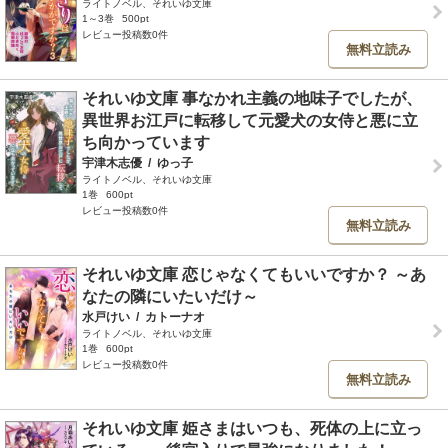
ライトノベル、それいゆ文庫
1～3巻
500pt
レビュー投稿数0件
無料立読み
それいゆ文庫 事なかれ主義の地味子でしたが、
異世界お江戸に転移して元愛犬の女侍と悪に立
ち向かっています
宇津木志優
/
ゆっ子
ライトノベル、それいゆ文庫
1巻
600pt
レビュー投稿数0件
無料立読み
それいゆ文庫 恋じゃなくてもいいですか？ ～あ
なたの隣にいたいだけ～
水戸けい
/
カトーナオ
ライトノベル、それいゆ文庫
1巻
600pt
レビュー投稿数0件
無料立読み
それいゆ文庫 姫さまはいつも、死体の上に立っ