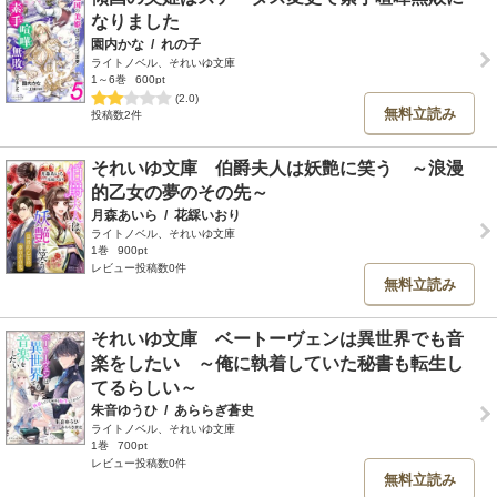
なりました
園内かな
/
れの子
ライトノベル、それいゆ文庫
1～6巻
600pt
(2.0)
無料立読み
投稿数2件
それいゆ文庫 伯爵夫人は妖艶に笑う ～浪漫
的乙女の夢のその先～
月森あいら
/
花綵いおり
ライトノベル、それいゆ文庫
1巻
900pt
レビュー投稿数0件
無料立読み
それいゆ文庫 ベートーヴェンは異世界でも音
楽をしたい ～俺に執着していた秘書も転生し
てるらしい～
朱音ゆうひ
/
あららぎ蒼史
ライトノベル、それいゆ文庫
1巻
700pt
レビュー投稿数0件
無料立読み