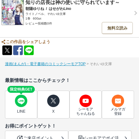
知りの店長は神の使いに守られています～
朝陽ゆりね
/
はせがわLino
ライトノベル、それいゆ文庫
1巻
600pt
レビュー投稿数0件
無料立読み
この作品をシェアしよう
漫画(まんが)・電子書籍のコミックシーモアTOP
それいゆ文庫
最新情報はここからチェック！
限定特典GET
シーモア
メルマガ
LINE
X
ちゃんねる
登録
お得にポイントゲット！
ご来店ポイント
シーモアでポイ活