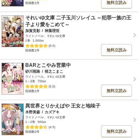
無料立読み
投稿数1件
それいゆ文庫 二子玉川ソレイユ ～犯罪一族の王
子より愛をこめて～
加賀見彰
/
神葉理世
ライトノベル、それいゆ文庫
1巻
1,000pt
(5.0)
無料立読み
投稿数1件
BARとこやみ営業中
砂川雨路
/
桜之こまこ
ライトノベル、それいゆ文庫
1～3巻
700pt
(5.0)
無料立読み
投稿数1件
異世界とりかえばや 王女と地味子
木野美森
/
カズアキ
ライトノベル、それいゆ文庫
1～2巻
500pt
(4.5)
無料立読み
投稿数2件