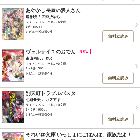
あやかし長屋の浪人さん
鋼雅暁
/
四季折ゆら
ライトノベル、それいゆ文庫
1巻
500pt
レビュー投稿数0件
無料立読み
ヴェルサイユのおでん
森山侑紀
/
史歩
ライトノベル、それいゆ文庫
1～2巻
500pt
レビュー投稿数0件
無料立読み
別天町トラブルバスター
七緖亜美
/
カズアキ
ライトノベル、それいゆ文庫
1～2巻
600pt
レビュー投稿数0件
無料立読み
それいゆ文庫 いっしょにごはんは、家族だよ！