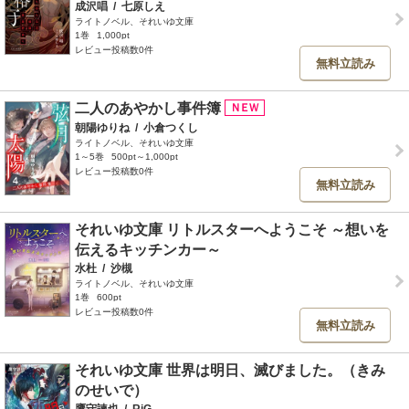
成沢唱
/
七原しえ
ライトノベル、それいゆ文庫
1巻
1,000pt
レビュー投稿数0件
無料立読み
二人のあやかし事件簿
朝陽ゆりね
/
小倉つくし
ライトノベル、それいゆ文庫
1～5巻
500pt～1,000pt
レビュー投稿数0件
無料立読み
それいゆ文庫 リトルスターへようこそ ～想いを
伝えるキッチンカー～
水杜
/
沙槻
ライトノベル、それいゆ文庫
1巻
600pt
レビュー投稿数0件
無料立読み
それいゆ文庫 世界は明日、滅びました。（きみ
のせいで）
鷹守諫也
/
RiG