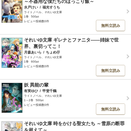
～不器用な僕たちのほっこり飯～
水戸けい
/
福光すうち
ライトノベル、それいゆ文庫
1巻
500pt
レビュー投稿数0件
無料立読み
それいゆ文庫 ギレナとファニタ――姉妹で世
界、裏切ってこ！
月森あいら
/
ちょめ仔
ライトノベル、それいゆ文庫
1巻
600pt
レビュー投稿数0件
無料立読み
妖 異能の輩
有実ゆひ
/
甲斐千鶴
ライトノベル、それいゆ文庫
1～2巻
500pt
レビュー投稿数0件
無料立読み
それいゆ文庫 時をかける聖女たち ～雪原の断罪
を超えて～