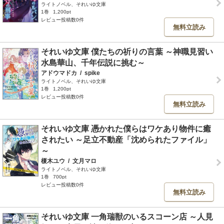
ライトノベル、それいゆ文庫
1巻
1,200pt
レビュー投稿数0件
無料立読み
それいゆ文庫 僕たちの祈りの言葉 ～神職見習い
水島華山、千年伝説に挑む～
アドウマドカ
/
spike
ライトノベル、それいゆ文庫
1巻
1,200pt
レビュー投稿数0件
無料立読み
それいゆ文庫 憑かれた僕らはワケあり物件に癒
されたい ～足立不動産「沈められたファイル」
～
榎木ユウ
/
文月マロ
ライトノベル、それいゆ文庫
1巻
700pt
レビュー投稿数0件
無料立読み
それいゆ文庫 一角瑞獣のいるスコーン店 ～人見