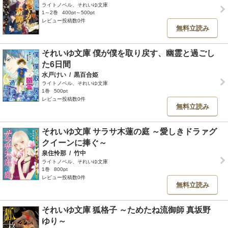
ライトノベル、それいゆ文庫
1～2巻
400pt～500pt
レビュー投稿数0件
無料立読み
それいゆ文庫 僕が僕を取り戻す、幽霊と過ごし
た6日間
水戸けい
/
黒百合姫
ライトノベル、それいゆ文庫
1巻
500pt
レビュー投稿数0件
無料立読み
それいゆ文庫 サラサ木蓮の庭 ～愛しきドラァグ
クイーンに捧ぐ～
泉住怜那
/
竹中
ライトノベル、それいゆ文庫
1巻
800pt
レビュー投稿数0件
無料立読み
それいゆ文庫 狐格子 ～ためたね流御師 真坂野
ゆり～