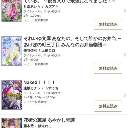
ている。 ～後宮入りで最強になりました！～
月森あいら
/
カズアキ
ライトノベル、それいゆ文庫
1巻
1,200pt
レビュー投稿数0件
無料立読み
それいゆ文庫 あなたの、そして誰かのお弁当 ～
あけぼの町三丁目 みんなのお弁当物語～
墨谷佐和
/
上條ロロ
ライトノベル、それいゆ文庫
1巻
800pt
レビュー投稿数0件
無料立読み
Naked！！！！
遠坂カナレ
/
うすくち
ライトノベル、それいゆ文庫
1～2巻
800pt～1,200pt
レビュー投稿数0件
無料立読み
花街の萬屋 あやかし奇譚
藤本透
/
猫道ねこ