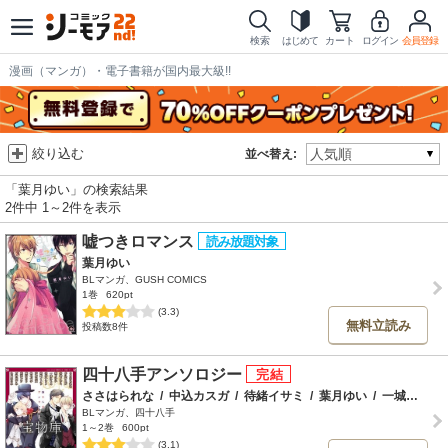
検索
はじめて
カート
ログイン
会員登録
漫画（マンガ）・電子書籍が国内最大級!!
絞り込む
並べ替え:
「葉月ゆい」の検索結果
2件中 1～2件を表示
嘘つきロマンス
葉月ゆい
BLマンガ、GUSH COMICS
1巻
620pt
(3.3)
無料立読み
投稿数8件
四十八手アンソロジー
ささはられな
/
中込カスガ
/
待緒イサミ
/
葉月ゆい
/
一城れもん
BLマンガ、四十八手
1～2巻
600pt
(3.1)