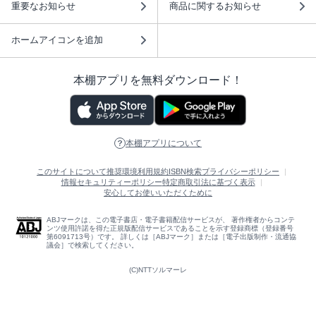
重要なお知らせ
商品に関するお知らせ
ホームアイコンを追加
本棚アプリを無料ダウンロード！
本棚アプリについて
このサイトについて
推奨環境
利用規約
ISBN検索
プライバシーポリシー
情報セキュリティーポリシー
特定商取引法に基づく表示
安心してお使いいただくために
ABJマークは、この電子書店・電子書籍配信サービスが、 著作権者からコンテ
ンツ使用許諾を得た正規版配信サービスであることを示す登録商標（登録番号
第6091713号）です。 詳しくは［ABJマーク］または［電子出版制作・流通協
議会］で検索してください。
(C)NTTソルマーレ