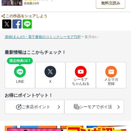
無料立読み
投稿数16件
この作品をシェアしよう
漫画(まんが)・電子書籍のコミックシーモアTOP
葉月ゆい
最新情報はここからチェック！
限定特典GET
シーモア
メルマガ
LINE
X
ちゃんねる
登録
お得にポイントゲット！
ご来店ポイント
シーモアでポイ活