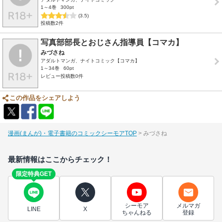
1～4巻
300pt
(3.5)
投稿数2件
写真部部長とおじさん指導員【コマカ】
みづさね
アダルトマンガ、ナイトコミック【コマカ】
1～34巻
60pt
レビュー投稿数0件
この作品をシェアしよう
漫画(まんが)・電子書籍のコミックシーモアTOP
みづさね
最新情報はここからチェック！
限定特典GET
シーモア
メルマガ
LINE
X
ちゃんねる
登録