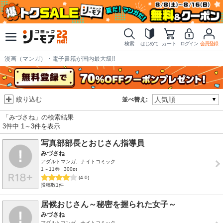
検索
はじめて
カート
ログイン
会員登録
漫画（マンガ）・電子書籍が国内最大級!!
絞り込む
並べ替え:
「みづさね」の検索結果
3件中 1～3件を表示
写真部部長とおじさん指導員
みづさね
アダルトマンガ、ナイトコミック
1～11巻
300pt
(4.0)
投稿数1件
居候おじさん～秘密を握られた女子～
みづさね
アダルトマンガ、ナイトコミック