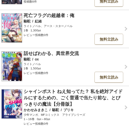
無料立読み
投稿数6件
死亡フラグの超越者：俺
駱駝
/
紅緒
ライトノベル、アース・スターノベル
1巻
1,300pt
レビュー投稿数0件
無料立読み
話せばわかる、異世界交流
駱駝
/
ox
ライトノベル
1巻
1,500pt
レビュー投稿数0件
無料立読み
シャインポスト ねえ知ってた？ 私を絶対アイド
ルにするための、ごく普通で当たり前な、とび
っきりの魔法【分冊版】
かわせみまきこ
/
駱駝
/
ブリキ
少年マンガ、MFコミックス アライブシリーズ
1～16巻
0pt～80pt
レビュー投稿数0件