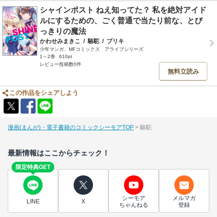
シャインポスト ねえ知ってた？ 私を絶対アイド
ルにするための、ごく普通で当たり前な、とび
っきりの魔法
かわせみまきこ
/
駱駝
/
ブリキ
少年マンガ、MFコミックス アライブシリーズ
1～2巻
610pt
レビュー投稿数0件
無料立読み
この作品をシェアしよう
漫画(まんが)・電子書籍のコミックシーモアTOP
駱駝
最新情報はここからチェック！
限定特典GET
シーモア
メルマガ
LINE
X
ちゃんねる
登録