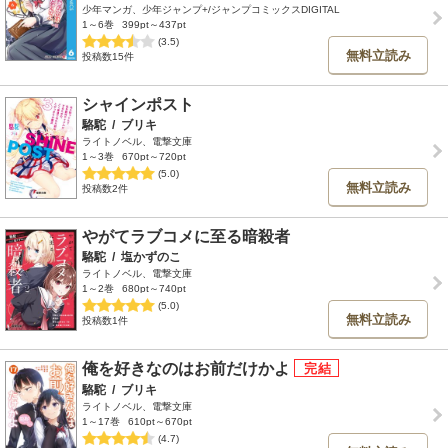
少年マンガ、少年ジャンプ+/ジャンプコミックスDIGITAL
1～6巻
399pt～437pt
(3.5)
無料立読み
投稿数15件
シャインポスト
駱駝
/
ブリキ
ライトノベル、電撃文庫
1～3巻
670pt～720pt
(5.0)
無料立読み
投稿数2件
やがてラブコメに至る暗殺者
駱駝
/
塩かずのこ
ライトノベル、電撃文庫
1～2巻
680pt～740pt
(5.0)
無料立読み
投稿数1件
俺を好きなのはお前だけかよ
駱駝
/
ブリキ
ライトノベル、電撃文庫
1～17巻
610pt～670pt
(4.7)