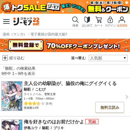
検索
はじめて
カート
ログイン
会員登録
漫画（マンガ）・電子書籍が国内最大級!!
絞り込む
並べ替え:
「駱駝」の検索結果
9件中 1～9件を表示
主人公の幼馴染が、脇役の俺にグイグイくる
駱駝
/
こむぴ
ライトノベル、電撃文庫
1～4巻
700pt～880pt
(3.9)
無料立読み
投稿数13件
俺を好きなのはお前だけかよ
伊島ユウ
/
駱駝
/
ブリキ