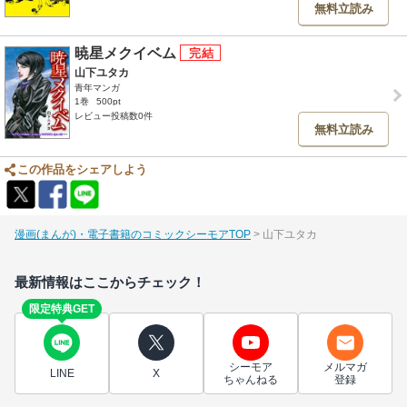
無料立読み
暁星メクイベム
山下ユタカ
青年マンガ
1巻
500pt
レビュー投稿数0件
無料立読み
この作品をシェアしよう
漫画(まんが)・電子書籍のコミックシーモアTOP
山下ユタカ
最新情報はここからチェック！
限定特典GET
シーモア
メルマガ
LINE
X
ちゃんねる
登録