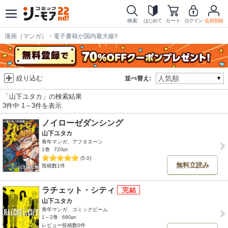
検索
はじめて
カート
ログイン
会員登録
漫画（マンガ）・電子書籍が国内最大級!!
絞り込む
並べ替え:
「山下ユタカ」の検索結果
3件中 1～3件を表示
ノイローゼダンシング
山下ユタカ
青年マンガ、アフタヌーン
1巻
720pt
(5.0)
無料立読み
投稿数1件
ラチェット・シティ
山下ユタカ
青年マンガ、コミックビーム
1～2巻
680pt
レビュー投稿数0件