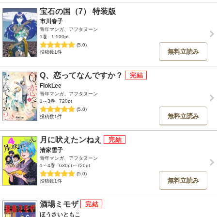
宝石の国（7） 特装版
市川春子
青年マンガ、アフタヌーン
1巻
1,500pt
(5.0)
無料立読み
投稿数1件
Q、恋ってなんですか？
FiokLee
青年マンガ、アフタヌーン
1～3巻
720pt
(5.0)
無料立読み
投稿数1件
月に吠えたンねえ
清家雪子
青年マンガ、アフタヌーン
1～4巻
630pt～720pt
(5.0)
無料立読み
投稿数1件
酒場ミモザ
ほうさいともこ