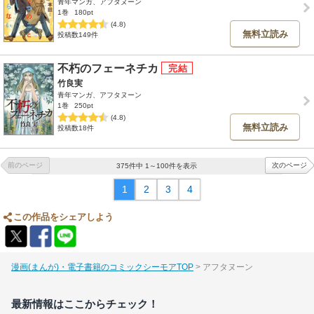
青年マンガ、アフタヌーン
1巻
180pt
(4.8)
無料立読み
投稿数149件
不朽のフェーネチカ
竹良実
青年マンガ、アフタヌーン
1巻
250pt
(4.8)
無料立読み
投稿数18件
前のページ
次のページ
375件中 1～100件を表示
1
2
3
4
この作品をシェアしよう
漫画(まんが)・電子書籍のコミックシーモアTOP
アフタヌーン
最新情報はここからチェック！