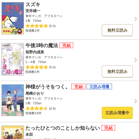
スズキ
安井雄一
青年マンガ、アフタヌーン
1巻
720pt
(5.0)
無料立読み
投稿数1件
午後3時の魔法
垣野内成美
青年マンガ、アフタヌーン
1～4巻
720pt
(5.0)
無料立読み
投稿数1件
神様がうそをつく。
尾崎かおり
青年マンガ、アフタヌーン
1巻
720pt
(4.9)
立読み増量中
投稿数24件
たったひとつのことしか知らない
本田