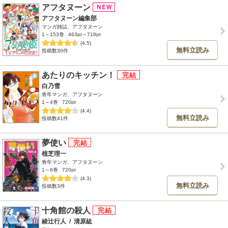
アフタヌーン
アフタヌーン編集部
マンガ雑誌、アフタヌーン
1～153巻
463pt～718pt
(4.5)
無料立読み
投稿数30件
あたりのキッチン！
白乃雪
青年マンガ、アフタヌーン
1～4巻
720pt
(4.4)
無料立読み
投稿数41件
夢使い
植芝理一
青年マンガ、アフタヌーン
1～6巻
720pt
(4.3)
無料立読み
投稿数3件
十角館の殺人
綾辻行人
/
清原紘