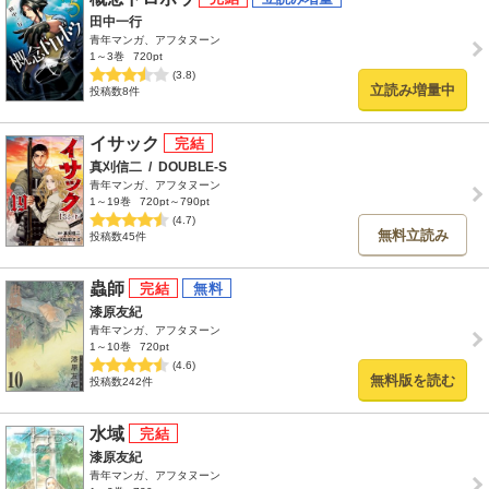
田中一行
青年マンガ、アフタヌーン
1～3巻
720pt
(3.8)
立読み増量中
投稿数8件
イサック
真刈信二
/
DOUBLE-S
青年マンガ、アフタヌーン
1～19巻
720pt～790pt
(4.7)
無料立読み
投稿数45件
蟲師
漆原友紀
青年マンガ、アフタヌーン
1～10巻
720pt
(4.6)
無料版を読む
投稿数242件
水域
漆原友紀
青年マンガ、アフタヌーン