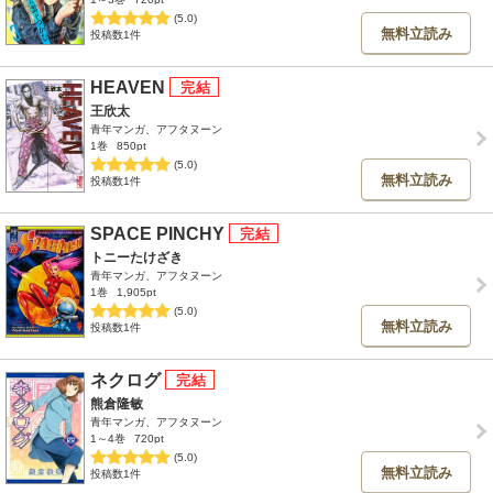
(5.0)
無料立読み
投稿数1件
HEAVEN
王欣太
青年マンガ、アフタヌーン
1巻
850pt
(5.0)
無料立読み
投稿数1件
SPACE PINCHY
トニーたけざき
青年マンガ、アフタヌーン
1巻
1,905pt
(5.0)
無料立読み
投稿数1件
ネクログ
熊倉隆敏
青年マンガ、アフタヌーン
1～4巻
720pt
(5.0)
無料立読み
投稿数1件