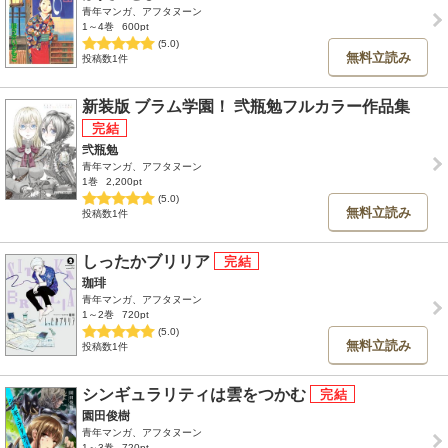
青年マンガ、アフタヌーン
1～4巻
600pt
(5.0)
無料立読み
投稿数1件
新装版 ブラム学園！ 弐瓶勉フルカラー作品集
弐瓶勉
青年マンガ、アフタヌーン
1巻
2,200pt
(5.0)
無料立読み
投稿数1件
しったかブリリア
珈琲
青年マンガ、アフタヌーン
1～2巻
720pt
(5.0)
無料立読み
投稿数1件
シンギュラリティは雲をつかむ
園田俊樹
青年マンガ、アフタヌーン
1～3巻
720pt