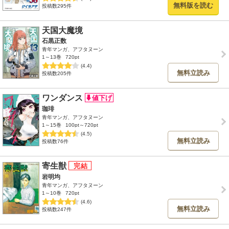
無料版を読む
投稿数295件
天国大魔境
石黒正数
青年マンガ、アフタヌーン
1～13巻
720pt
(4.4)
無料立読み
投稿数205件
ワンダンス
珈琲
青年マンガ、アフタヌーン
1～15巻
100pt～720pt
(4.5)
無料立読み
投稿数76件
寄生獣
岩明均
青年マンガ、アフタヌーン
1～10巻
720pt
(4.6)
無料立読み
投稿数247件