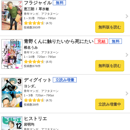
フラジャイル
恵三朗
/
草水敏
青年マンガ、アフタヌーン
1～31巻
700pt～790pt
(4.5)
無料版を読む
投稿数393件
青野くんに触りたいから死にたい
椎名うみ
青年マンガ、アフタヌーン
1～14巻
720pt～790pt
(4.6)
無料版を読む
投稿数678件
ディグイット
ヨシダ。
青年マンガ、アフタヌーン
1～3巻
720pt～790pt
(4.5)
立読み増量中
投稿数38件
ヒストリエ
岩明均
青年マンガ、アフタヌーン