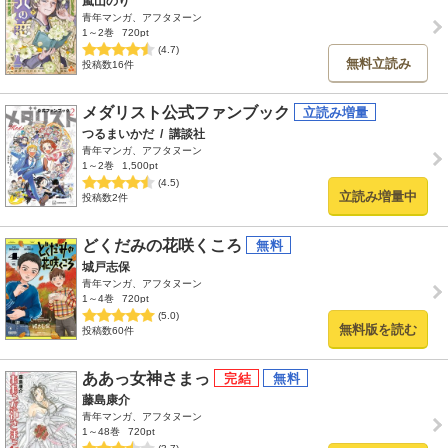
嵐山のり
青年マンガ、アフタヌーン
1～2巻
720pt
(4.7)
無料立読み
投稿数16件
メダリスト公式ファンブック
つるまいかだ
/
講談社
青年マンガ、アフタヌーン
1～2巻
1,500pt
(4.5)
立読み増量中
投稿数2件
どくだみの花咲くころ
城戸志保
青年マンガ、アフタヌーン
1～4巻
720pt
(5.0)
無料版を読む
投稿数60件
ああっ女神さまっ
藤島康介
青年マンガ、アフタヌーン
1～48巻
720pt