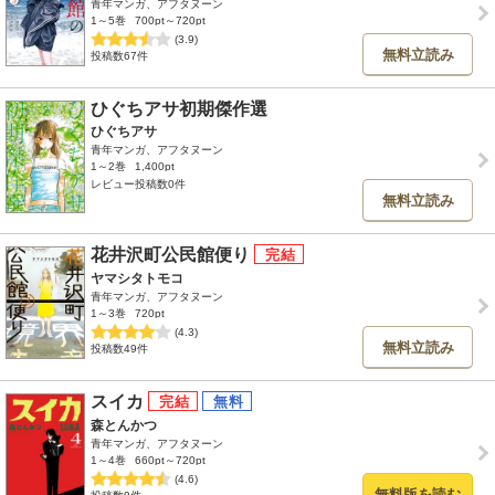
青年マンガ、アフタヌーン
1～5巻
700pt～720pt
(3.9)
無料立読み
投稿数67件
ひぐちアサ初期傑作選
ひぐちアサ
青年マンガ、アフタヌーン
1～2巻
1,400pt
レビュー投稿数0件
無料立読み
花井沢町公民館便り
ヤマシタトモコ
青年マンガ、アフタヌーン
1～3巻
720pt
(4.3)
無料立読み
投稿数49件
スイカ
森とんかつ
青年マンガ、アフタヌーン
1～4巻
660pt～720pt
(4.6)
無料版を読む