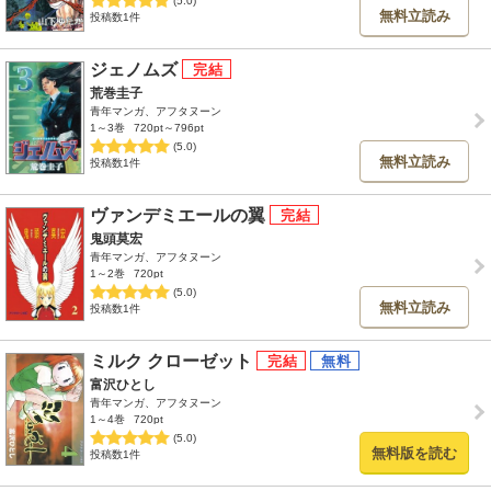
(5.0)
無料立読み
投稿数1件
ジェノムズ
荒巻圭子
青年マンガ、アフタヌーン
1～3巻
720pt～796pt
(5.0)
無料立読み
投稿数1件
ヴァンデミエールの翼
鬼頭莫宏
青年マンガ、アフタヌーン
1～2巻
720pt
(5.0)
無料立読み
投稿数1件
ミルク クローゼット
富沢ひとし
青年マンガ、アフタヌーン
1～4巻
720pt
(5.0)
無料版を読む
投稿数1件