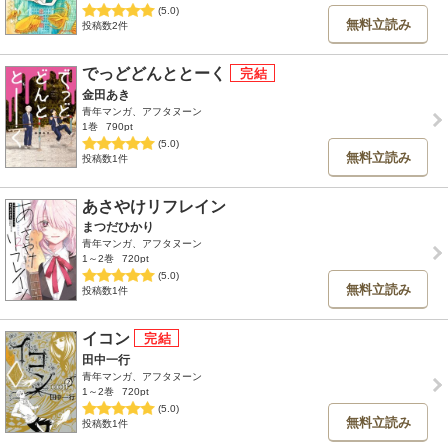
(5.0)
無料立読み
投稿数2件
でっどどんととーく
金田あき
青年マンガ、アフタヌーン
1巻
790pt
(5.0)
無料立読み
投稿数1件
あさやけリフレイン
まつだひかり
青年マンガ、アフタヌーン
1～2巻
720pt
(5.0)
無料立読み
投稿数1件
イコン
田中一行
青年マンガ、アフタヌーン
1～2巻
720pt
(5.0)
無料立読み
投稿数1件