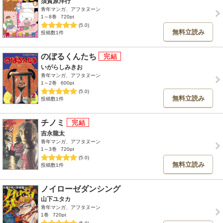
須賀原洋行
青年マンガ、アフタヌーン
1～8巻
720pt
(5.0)
無料立読み
投稿数1件
のぼるくんたち
いがらしみきお
青年マンガ、アフタヌーン
1～2巻
600pt
(5.0)
無料立読み
投稿数1件
チノミ
吉永龍太
青年マンガ、アフタヌーン
1～3巻
720pt
(5.0)
無料立読み
投稿数1件
ノイローゼダンシング
山下ユタカ
青年マンガ、アフタヌーン
1巻
720pt