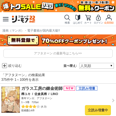
検索
はじめて
カート
ログイン
会員登録
漫画（マンガ）・電子書籍が国内最大級!!
アフタヌーン の最新号はこちら>>
絞り込む
並べ替え:
「アフタヌーン」の検索結果
375件中 1～100件を表示
ガラス工房の錬金術師
樺ユキ
/
佐倉真稀
/
LINO
青年マンガ、アフタヌーン
1～3巻
720pt
(4.3)
立読み増量中
投稿数14件