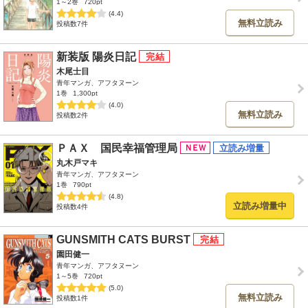
1～2巻
720pt
(4.4)
無料立読み
投稿数7件
新装版 陽炎日記
木尾士目
青年マンガ、アフタヌーン
1巻
1,300pt
(4.0)
無料立読み
投稿数2件
ＰＡＸ 国民幸福管理局
丸木戸マキ
青年マンガ、アフタヌーン
1巻
790pt
(4.8)
立読み増量中
投稿数4件
GUNSMITH CATS BURST
園田健一
青年マンガ、アフタヌーン
1～5巻
720pt
(5.0)
無料立読み
投稿数1件