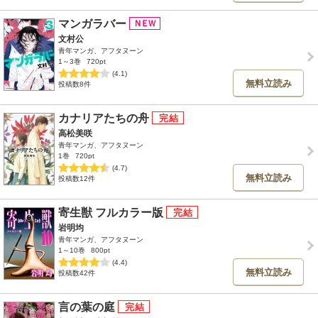
マンガラバー
文村公
青年マンガ、アフタヌーン
1～3巻
720pt
(4.1)
無料立読み
投稿数8件
カナリアたちの舟
高松美咲
青年マンガ、アフタヌーン
1巻
720pt
(4.7)
無料立読み
投稿数12件
寄生獣 フルカラー版
岩明均
青年マンガ、アフタヌーン
1～10巻
800pt
(4.4)
無料立読み
投稿数42件
言の葉の庭