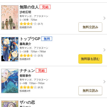
無限の住人
沙村広明
青年マンガ、アフタヌーン
1～30巻
720pt
(3.7)
無料立読み
投稿数55件
トップウGP
藤島康介
青年マンガ、アフタヌーン
1～16巻
720pt～780pt
(3.5)
無料版を読む
投稿数8件
ナチュン
都留泰作
青年マンガ、アフタヌーン
1～6巻
720pt～762pt
(4.3)
無料立読み
投稿数3件
ザハの恋