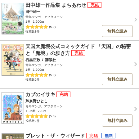
田中雄一作品集 まちあわせ
田中雄一
青年マンガ、アフタヌーン
1巻
1,200pt
(5.0)
無料立読み
投稿数3件
天国大魔境公式コミックガイド 「天国」の秘密
と「魔境」の歩き方
石黒正数
/
講談社
青年マンガ、アフタヌーン
1巻
1,200pt
(5.0)
無料立読み
投稿数2件
カブのイサキ
芦奈野ひとし
青年マンガ、アフタヌーン
1～6巻
720pt
(5.0)
無料立読み
投稿数2件
ブレット・ザ・ウィザード