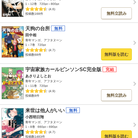
1～12巻
720pt～800pt
(4.6)
無料立読み
投稿数168件
天狗の台所
田中相
青年マンガ、アフタヌーン
1～7巻
720pt
(4.7)
無料版を読む
投稿数68件
宇宙家族カールビンソンSC完全版
あさりよしとお
青年マンガ、アフタヌーン
1～11巻
720pt
(4.9)
無料立読み
投稿数8件
来世は他人がいい
小西明日翔
青年マンガ、アフタヌーン
1～8巻
660pt～690pt
(4.7)
無料版を読む
投稿数1483件