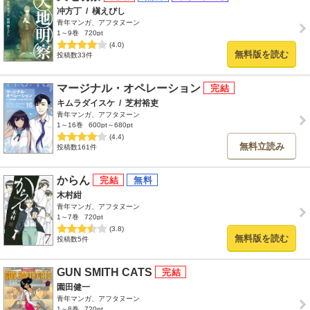
冲方丁
/
槇えびし
青年マンガ、アフタヌーン
1～9巻
720pt
(4.0)
無料版を読む
投稿数33件
マージナル・オペレーション
キムラダイスケ
/
芝村裕吏
青年マンガ、アフタヌーン
1～16巻
600pt～680pt
(4.4)
無料立読み
投稿数161件
からん
木村紺
青年マンガ、アフタヌーン
1～7巻
720pt
(3.8)
無料版を読む
投稿数5件
GUN SMITH CATS
園田健一
青年マンガ、アフタヌーン
1～8巻
720pt