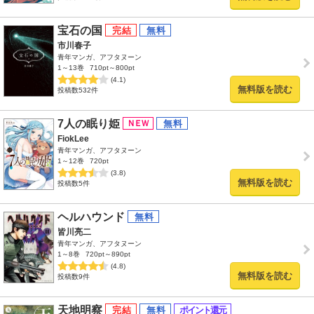
宝石の国
市川春子
青年マンガ、アフタヌーン
1～13巻
710pt～800pt
(4.1)
無料版を読む
投稿数532件
7人の眠り姫
FiokLee
青年マンガ、アフタヌーン
1～12巻
720pt
(3.8)
無料版を読む
投稿数5件
ヘルハウンド
皆川亮二
青年マンガ、アフタヌーン
1～8巻
720pt～890pt
(4.8)
無料版を読む
投稿数9件
天地明察