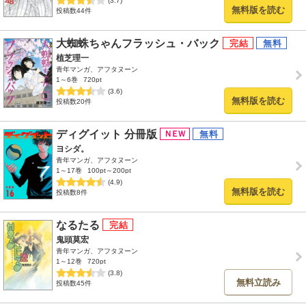
(3.7)
無料版を読む
投稿数44件
大蜘蛛ちゃんフラッシュ・バック
植芝理一
青年マンガ、アフタヌーン
1～6巻
720pt
(3.6)
無料版を読む
投稿数20件
ディグイット 分冊版
ヨシダ。
青年マンガ、アフタヌーン
1～17巻
100pt～200pt
(4.9)
無料版を読む
投稿数8件
なるたる
鬼頭莫宏
青年マンガ、アフタヌーン
1～12巻
720pt
(3.8)
無料立読み
投稿数45件