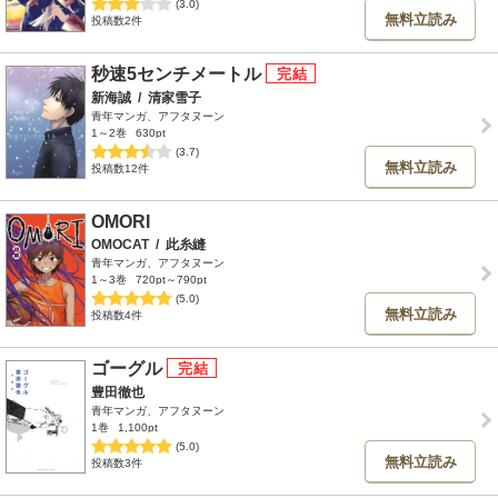
(3.0)
無料立読み
投稿数2件
秒速5センチメートル
新海誠
/
清家雪子
青年マンガ、アフタヌーン
1～2巻
630pt
(3.7)
無料立読み
投稿数12件
OMORI
OMOCAT
/
此糸縫
青年マンガ、アフタヌーン
1～3巻
720pt～790pt
(5.0)
無料立読み
投稿数4件
ゴーグル
豊田徹也
青年マンガ、アフタヌーン
1巻
1,100pt
(5.0)
無料立読み
投稿数3件