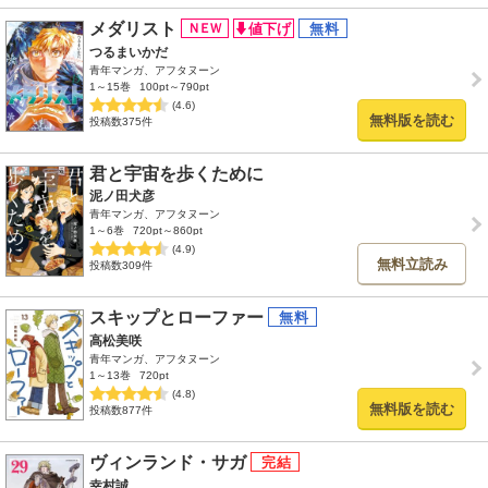
メダリスト
つるまいかだ
青年マンガ、アフタヌーン
1～15巻
100pt～790pt
(4.6)
無料版を読む
投稿数375件
君と宇宙を歩くために
泥ノ田犬彦
青年マンガ、アフタヌーン
1～6巻
720pt～860pt
(4.9)
無料立読み
投稿数309件
スキップとローファー
高松美咲
青年マンガ、アフタヌーン
1～13巻
720pt
(4.8)
無料版を読む
投稿数877件
ヴィンランド・サガ
幸村誠