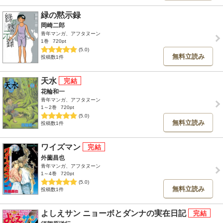
緑の黙示録
岡崎二郎
青年マンガ、アフタヌーン
1巻
720pt
(5.0)
無料立読み
投稿数1件
天水
花輪和一
青年マンガ、アフタヌーン
1～2巻
720pt
(5.0)
無料立読み
投稿数1件
ワイズマン
外薗昌也
青年マンガ、アフタヌーン
1～4巻
720pt
(5.0)
無料立読み
投稿数1件
よしえサン ニョーボとダンナの実在日記