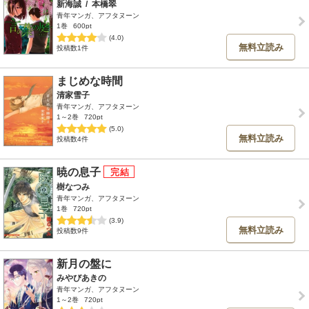
新海誠
/
本橋翠
青年マンガ、アフタヌーン
1巻
600pt
(4.0)
無料立読み
投稿数1件
まじめな時間
清家雪子
青年マンガ、アフタヌーン
1～2巻
720pt
(5.0)
無料立読み
投稿数4件
暁の息子
樹なつみ
青年マンガ、アフタヌーン
1巻
720pt
(3.9)
無料立読み
投稿数9件
新月の盤に
みやびあきの
青年マンガ、アフタヌーン
1～2巻
720pt