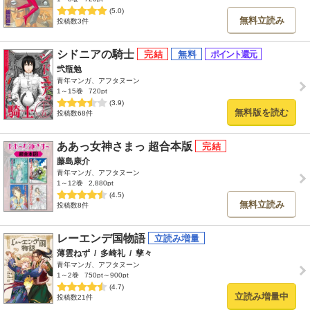
(5.0)
無料立読み
投稿数3件
シドニアの騎士
弐瓶勉
青年マンガ、アフタヌーン
1～15巻
720pt
(3.9)
無料版を読む
投稿数68件
ああっ女神さまっ 超合本版
藤島康介
青年マンガ、アフタヌーン
1～12巻
2,880pt
(4.5)
無料立読み
投稿数8件
レーエンデ国物語
薄雲ねず
/
多崎礼
/
孳々
青年マンガ、アフタヌーン
1～2巻
750pt～900pt
(4.7)
立読み増量中
投稿数21件