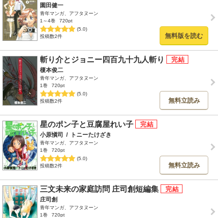
園田健一
青年マンガ、アフタヌーン
1～4巻
720pt
(5.0)
無料版を読む
投稿数2件
斬り介とジョニー四百九十九人斬り
榎本俊二
青年マンガ、アフタヌーン
1巻
720pt
(5.0)
無料立読み
投稿数2件
星のポン子と豆腐屋れい子
小原愼司
/
トニーたけざき
青年マンガ、アフタヌーン
1巻
720pt
(5.0)
無料立読み
投稿数2件
三文未来の家庭訪問 庄司創短編集
庄司創
青年マンガ、アフタヌーン
1巻
720pt