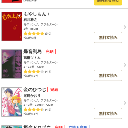
投稿数9件
もやしもん＋
石川雅之
青年マンガ、アフタヌーン
1巻
850pt
(5.0)
無料立読み
投稿数3件
爆音列島
高橋ツトム
青年マンガ、アフタヌーン
1～18巻
720pt
(4.4)
無料立読み
投稿数17件
金のひつじ
尾崎かおり
青年マンガ、アフタヌーン
1～3巻
720pt～722pt
(4.5)
無料立読み
投稿数11件
概念ドロボウ