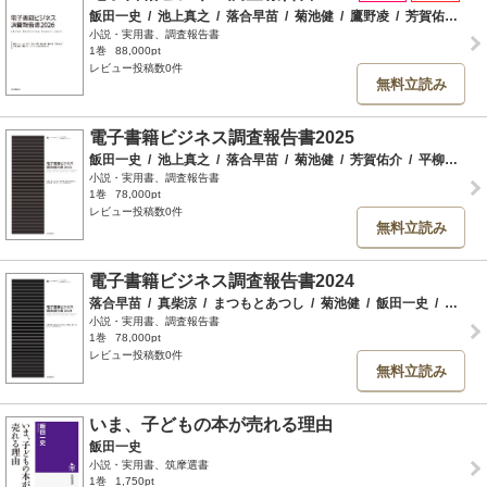
飯田一史
/
池上真之
/
落合早苗
/
菊池健
/
鷹野凌
/
芳賀佑介
/
平
小説・実用書、調査報告書
1巻
88,000pt
レビュー投稿数0件
無料立読み
電子書籍ビジネス調査報告書2025
飯田一史
/
池上真之
/
落合早苗
/
菊池健
/
芳賀佑介
/
平柳竜樹
/
小説・実用書、調査報告書
1巻
78,000pt
レビュー投稿数0件
無料立読み
電子書籍ビジネス調査報告書2024
落合早苗
/
真柴涼
/
まつもとあつし
/
菊池健
/
飯田一史
/
インプレス総合研究所
小説・実用書、調査報告書
1巻
78,000pt
レビュー投稿数0件
無料立読み
いま、子どもの本が売れる理由
飯田一史
小説・実用書、筑摩選書
1巻
1,750pt