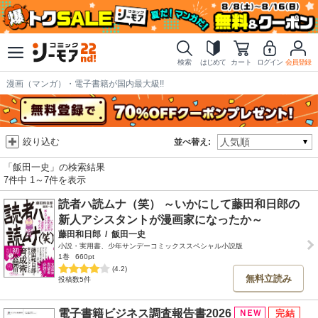
検索
はじめて
カート
ログイン
会員登録
漫画（マンガ）・電子書籍が国内最大級!!
絞り込む
並べ替え:
「飯田一史」の検索結果
7件中 1～7件を表示
読者ハ読ムナ（笑） ～いかにして藤田和日郎の
新人アシスタントが漫画家になったか～
藤田和日郎
/
飯田一史
小説・実用書、少年サンデーコミックススペシャル小説版
1巻
660pt
(4.2)
無料立読み
投稿数5件
電子書籍ビジネス調査報告書2026