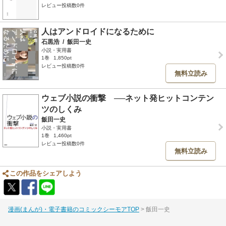
レビュー投稿数0件
人はアンドロイドになるために
石黒浩
/
飯田一史
小説・実用書
1巻
1,850pt
レビュー投稿数0件
無料立読み
ウェブ小説の衝撃 ──ネット発ヒットコンテン
ツのしくみ
飯田一史
小説・実用書
1巻
1,460pt
レビュー投稿数0件
無料立読み
この作品をシェアしよう
漫画(まんが)・電子書籍のコミックシーモアTOP
飯田一史