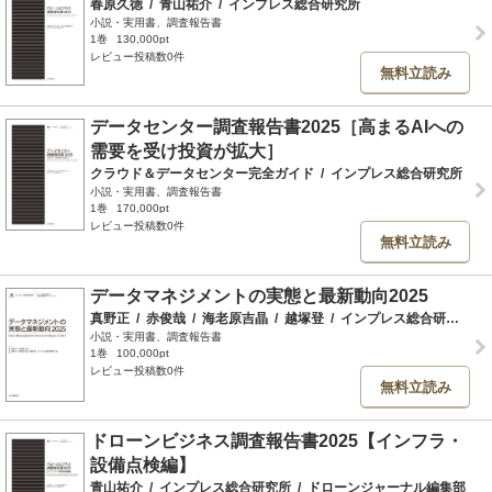
春原久徳
/
青山祐介
/
インプレス総合研究所
小説・実用書、調査報告書
1巻
130,000pt
レビュー投稿数0件
無料立読み
データセンター調査報告書2025［高まるAIへの
需要を受け投資が拡大］
クラウド＆データセンター完全ガイド
/
インプレス総合研究所
小説・実用書、調査報告書
1巻
170,000pt
レビュー投稿数0件
無料立読み
データマネジメントの実態と最新動向2025
真野正
/
赤俊哉
/
海老原吉晶
/
越塚登
/
インプレス総合研究所
小説・実用書、調査報告書
1巻
100,000pt
レビュー投稿数0件
無料立読み
ドローンビジネス調査報告書2025【インフラ・
設備点検編】
青山祐介
/
インプレス総合研究所
/
ドローンジャーナル編集部