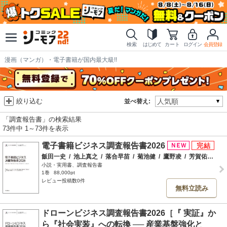
検索
はじめて
カート
ログイン
会員登録
漫画（マンガ）・電子書籍が国内最大級!!
絞り込む
並べ替え:
「調査報告書」の検索結果
73件中 1～73件を表示
電子書籍ビジネス調査報告書2026
飯田一史
/
池上真之
/
落合早苗
/
菊池健
/
鷹野凌
/
芳賀佑介
/
平
小説・実用書、調査報告書
1巻
88,000pt
レビュー投稿数0件
無料立読み
ドローンビジネス調査報告書2026［『 実証』か
ら『社会実装』への転換 ── 産業基盤強化と