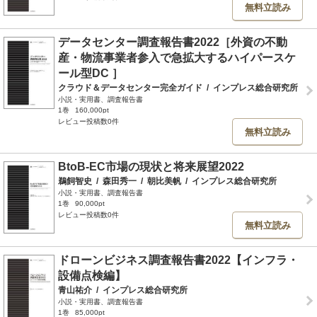
無料立読み
データセンター調査報告書2022［外資の不動
産・物流事業者参入で急拡大するハイパースケ
ール型DC ］
クラウド＆データセンター完全ガイド
/
インプレス総合研究所
小説・実用書、調査報告書
1巻
160,000pt
レビュー投稿数0件
無料立読み
BtoB-EC市場の現状と将来展望2022
鵜飼智史
/
森田秀一
/
朝比美帆
/
インプレス総合研究所
小説・実用書、調査報告書
1巻
90,000pt
レビュー投稿数0件
無料立読み
ドローンビジネス調査報告書2022【インフラ・
設備点検編】
青山祐介
/
インプレス総合研究所
小説・実用書、調査報告書
1巻
85,000pt