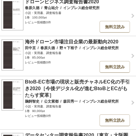
ドローンビジネス調査報告書2020
春原久徳
/
青山祐介
/
インプレス総合研究所
小説・実用書、調査報告書
1巻
100,000pt
レビュー投稿数0件
無料立読み
海外ドローン市場注目企業の最新動向2020
田中亘
/
春原久徳
/
野々下裕子
/
インプレス総合研究所
小説・実用書、調査報告書
1巻
85,000pt
レビュー投稿数0件
無料立読み
BtoB-EC市場の現状と販売チャネルEC化の手引
き2020［今後デジタル化が進むBtoBとECがも
たらす変革］
鵜飼智史
/
公文紫都
/
森田秀一
/
インプレス総合研究所
小説・実用書、調査報告書
1巻
90,000pt
レビュー投稿数0件
無料立読み
データセンター調査報告書2020［東京・大阪圏