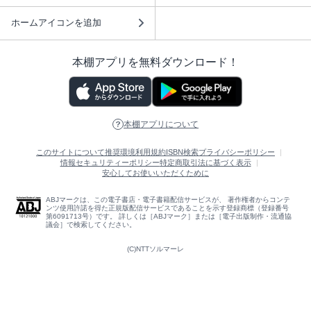
ホームアイコンを追加
本棚アプリを無料ダウンロード！
本棚アプリについて
このサイトについて
推奨環境
利用規約
ISBN検索
プライバシーポリシー
情報セキュリティーポリシー
特定商取引法に基づく表示
安心してお使いいただくために
ABJマークは、この電子書店・電子書籍配信サービスが、 著作権者からコンテ
ンツ使用許諾を得た正規版配信サービスであることを示す登録商標（登録番号
第6091713号）です。 詳しくは［ABJマーク］または［電子出版制作・流通協
議会］で検索してください。
(C)NTTソルマーレ