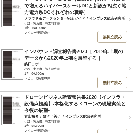
で増えるハイパースケールDCと新設が相次ぐ地
方電力系DCそれぞれの戦略］
クラウド＆データセンター完全ガイド
/
インプレス総合研究所
小説・実用書、調査報告書
1巻
160,000pt
レビュー投稿数0件
無料立読み
インバウンド調査報告書2020［ 2019年上期の
データから2020年上期を展望する ］
訪日ラボ
小説・実用書、調査報告書
1巻
90,000pt
レビュー投稿数0件
無料立読み
ドローンビジネス調査報告書2020【インフラ・
設備点検編】-本格化するドローンの現場実装と
今後の展望-
青山祐介
/
野々下裕子
/
インプレス総合研究所
小説・実用書、調査報告書
1巻
85,000pt
レビュー投稿数0件