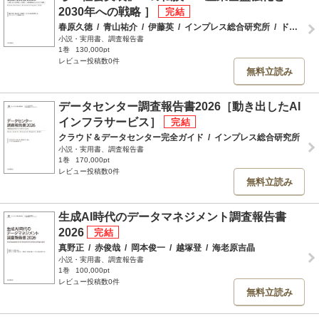
2030年への戦略 ］
春原久徳
/
青山祐介
/
伊藤英
/
インプレス総合研究所
/
ドローンジャーナル編集部
小説・実用書、調査報告書
1巻
130,000pt
レビュー投稿数0件
無料立読み
データセンター調査報告書2026［動き出したAI
インフラサービス］
クラウド＆データセンター完全ガイド
/
インプレス総合研究所
小説・実用書、調査報告書
1巻
170,000pt
レビュー投稿数0件
無料立読み
生成AI時代のデータマネジメント調査報告書
2026
真野正
/
赤俊哉
/
岡本俊一
/
越塚登
/
海老原吉晶
小説・実用書、調査報告書
1巻
100,000pt
レビュー投稿数0件
無料立読み