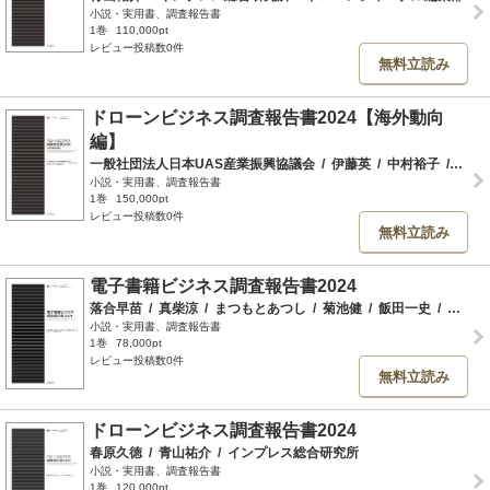
小説・実用書、調査報告書
1巻
110,000pt
レビュー投稿数0件
無料立読み
ドローンビジネス調査報告書2024【海外動向
編】
一般社団法人日本UAS産業振興協議会
/
伊藤英
/
中村裕子
/
野々
小説・実用書、調査報告書
1巻
150,000pt
レビュー投稿数0件
無料立読み
電子書籍ビジネス調査報告書2024
落合早苗
/
真柴涼
/
まつもとあつし
/
菊池健
/
飯田一史
/
インプレス総合研究所
小説・実用書、調査報告書
1巻
78,000pt
レビュー投稿数0件
無料立読み
ドローンビジネス調査報告書2024
春原久徳
/
青山祐介
/
インプレス総合研究所
小説・実用書、調査報告書
1巻
120,000pt