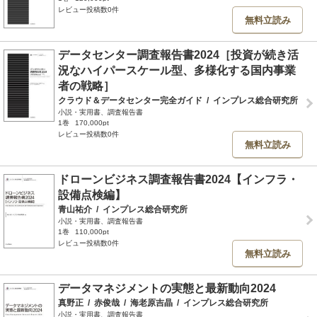
レビュー投稿数0件
無料立読み
データセンター調査報告書2024［投資が続き活
況なハイパースケール型、多様化する国内事業
者の戦略］
クラウド＆データセンター完全ガイド
/
インプレス総合研究所
小説・実用書、調査報告書
1巻
170,000pt
レビュー投稿数0件
無料立読み
ドローンビジネス調査報告書2024【インフラ・
設備点検編】
青山祐介
/
インプレス総合研究所
小説・実用書、調査報告書
1巻
110,000pt
レビュー投稿数0件
無料立読み
データマネジメントの実態と最新動向2024
真野正
/
赤俊哉
/
海老原吉晶
/
インプレス総合研究所
小説・実用書、調査報告書