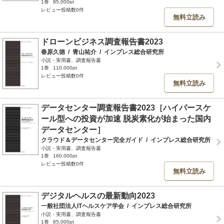
1巻
85,000pt
レビュー投稿数0件
無料立読み
ドローンビジネス調査報告書2023
春原久徳
/
青山祐介
/
インプレス総合研究所
小説・実用書、調査報告書
1巻
110,000pt
レビュー投稿数0件
無料立読み
データセンター調査報告書2023［ハイパースケ
ール型への投資が加速 脱炭素化が始まった国内
データセンター］
クラウド＆データセンター完全ガイド
/
インプレス総合研究所
小説・実用書、調査報告書
1巻
160,000pt
レビュー投稿数0件
無料立読み
デジタルヘルスの最新動向2023
一般社団法人ITヘルスケア学会
/
インプレス総合研究所
小説・実用書、調査報告書
1巻
85,000pt