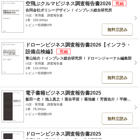
空飛ぶクルマビジネス調査報告書2026
合同会社ポリシーデザイン
/
インプレス総合研究所
小説・実用書、調査報告書
1巻
100,000pt
レビュー投稿数0件
無料立読み
ドローンビジネス調査報告書2026【インフラ・
設備点検編】
青山祐介
/
インプレス総合研究所
/
ドローンジャーナル編集部
小説・実用書、調査報告書
1巻
110,000pt
レビュー投稿数0件
無料立読み
電子書籍ビジネス調査報告書2025
飯田一史
/
池上真之
/
落合早苗
/
菊池健
/
芳賀佑介
/
平柳竜樹
/
小説・実用書、調査報告書
1巻
78,000pt
レビュー投稿数0件
無料立読み
ドローンビジネス調査報告書2025