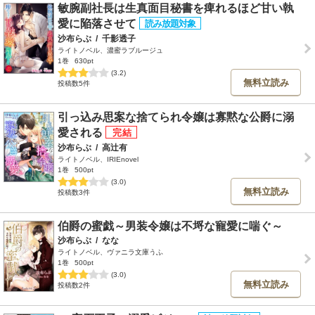
敏腕副社長は生真面目秘書を痺れるほど甘い執
愛に陥落させて
沙布らぶ
/
千影透子
ライトノベル、濃蜜ラブルージュ
1巻
630pt
(3.2)
無料立読み
投稿数5件
引っ込み思案な捨てられ令嬢は寡黙な公爵に溺
愛される
沙布らぶ
/
高辻有
ライトノベル、IRIEnovel
1巻
500pt
(3.0)
無料立読み
投稿数3件
伯爵の蜜戯～男装令嬢は不埒な寵愛に喘ぐ～
沙布らぶ
/
なな
ライトノベル、ヴァニラ文庫うふ
1巻
500pt
(3.0)
無料立読み
投稿数2件