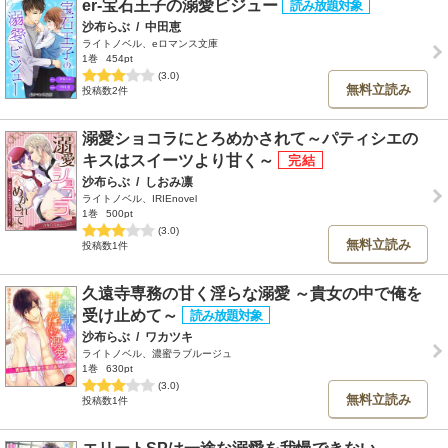
er-宝石王子の溺愛ビジュー
沙布らぶ
/
中田恵
ライトノベル、eロマンス文庫
1巻
454pt
(3.0)
無料立読み
投稿数2件
溺愛ショコラにとろめかされて～パティシエの
キスはスイーツより甘く～
沙布らぶ
/
しおみ凛
ライトノベル、IRIEnovel
1巻
500pt
(3.0)
無料立読み
投稿数1件
久遠寺専務の甘く淫らな溺愛 ～貴女の中で俺を
受け止めて～
沙布らぶ
/
ワカツキ
ライトノベル、濃蜜ラブルージュ
1巻
630pt
(3.0)
無料立読み
投稿数1件