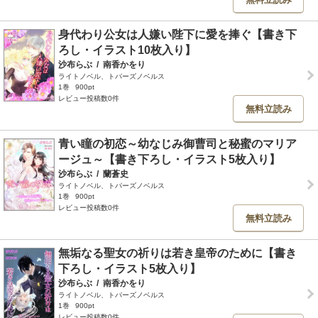
身代わり公女は人嫌い陛下に愛を捧ぐ【書き下
ろし・イラスト10枚入り】
沙布らぶ
/
南香かをり
ライトノベル、トパーズノベルス
1巻
900pt
レビュー投稿数0件
無料立読み
青い瞳の初恋～幼なじみ御曹司と秘蜜のマリア
ージュ～【書き下ろし・イラスト5枚入り】
沙布らぶ
/
蘭蒼史
ライトノベル、トパーズノベルス
1巻
900pt
レビュー投稿数0件
無料立読み
無垢なる聖女の祈りは若き皇帝のために【書き
下ろし・イラスト5枚入り】
沙布らぶ
/
南香かをり
ライトノベル、トパーズノベルス
1巻
900pt
レビュー投稿数0件