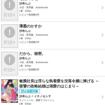
沙布らぶ
小説・実用書、Aubebooks
1巻
150pt
レビュー投稿数0件
薄墨のかすか
沙布らぶ
小説・実用書、Aubebooks
1巻
150pt
レビュー投稿数0件
だから、秘密。
沙布らぶ
小説・実用書、Aubebooks
1巻
600pt
レビュー投稿数0件
敏腕社長は淫らな執着愛を没落令嬢に捧げる ～
復讐の政略結婚は溺愛のはじまり～
沙布らぶ
/
イチノセシヲ
ライトノベル、濃蜜ラブルージュ
1巻
630pt