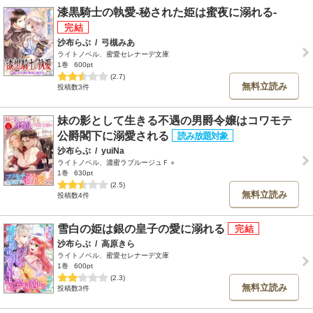
漆黒騎士の執愛-秘された姫は蜜夜に溺れる-
沙布らぶ
/
弓槻みあ
ライトノベル、蜜愛セレナーデ文庫
1巻
600pt
(2.7)
無料立読み
投稿数3件
妹の影として生きる不遇の男爵令嬢はコワモテ
公爵閣下に溺愛される
沙布らぶ
/
yuiNa
ライトノベル、濃蜜ラブルージュＦ＋
1巻
630pt
(2.5)
無料立読み
投稿数4件
雪白の姫は銀の皇子の愛に溺れる
沙布らぶ
/
高原きら
ライトノベル、蜜愛セレナーデ文庫
1巻
600pt
(2.3)
無料立読み
投稿数3件