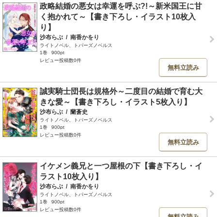
政略結婚の悪女は幸運を呼ぶ?!～新米国王に甘
く抱かれて～【書き下ろし・イラスト10枚入
り】
沙布らぶ
/
南香かをり
ライトノベル、トパーズノベルス
1巻
900pt
レビュー投稿数0件
無料立読み
誠実騎士団長は規格外～二度目の結婚で育む大
きな愛～【書き下ろし・イラスト5枚入り】
沙布らぶ
/
蘭蒼史
ライトノベル、トパーズノベルス
1巻
900pt
レビュー投稿数0件
無料立読み
イケメン義兄と一つ屋根の下【書き下ろし・イ
ラスト10枚入り】
沙布らぶ
/
南香かをり
ライトノベル、トパーズノベルス
1巻
900pt
レビュー投稿数0件
無料立読み