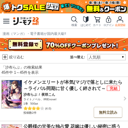
検索
はじめて
カート
ログイン
会員登録
漫画（マンガ）・電子書籍が国内最大級!!
絞り込む
並べ替え:
「沙布らぶ」の検索結果
45件中 1～45件を表示
イケメンエリートが本気(マジ)で落としに来たら
～ライバル同期に甘く優しく絆されて～
沙布らぶ
/
夜咲こん
ライトノベル、IRIEnovel
1巻
500pt
(4.0)
無料立読み
投稿数2件
公爵様の甘美な独占愛 花嫁は優しい秘密に惑う