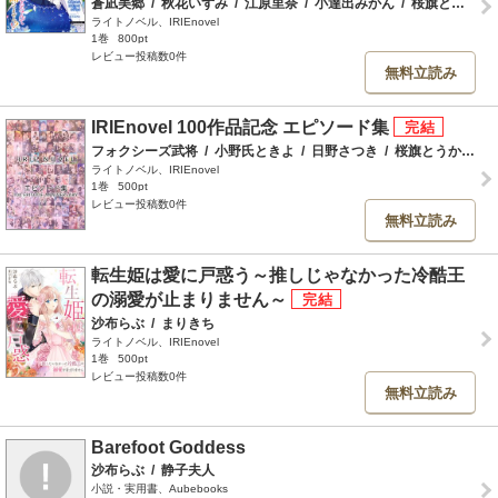
蒼凪美郷
/
秋花いずみ
/
江原里奈
/
小達出みかん
/
桜旗とうか
/
ライトノベル、IRIEnovel
1巻
800pt
レビュー投稿数0件
無料立読み
IRIEnovel 100作品記念 エピソード集
フォクシーズ武将
/
小野氏ときよ
/
日野さつき
/
桜旗とうか
/
本
ライトノベル、IRIEnovel
1巻
500pt
レビュー投稿数0件
無料立読み
転生姫は愛に戸惑う～推しじゃなかった冷酷王
の溺愛が止まりません～
沙布らぶ
/
まりきち
ライトノベル、IRIEnovel
1巻
500pt
レビュー投稿数0件
無料立読み
Barefoot Goddess
沙布らぶ
/
静子夫人
小説・実用書、Aubebooks