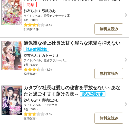
沙布らぶ
/
弓槻みあ
ライトノベル、蜜愛セレナーデ文庫
1巻
600pt
(3.5)
無料立読み
投稿数11件
過保護な極上社長は甘く淫らな求愛を抑えない
沙布らぶ
/
カトーナオ
ライトノベル、濃蜜ラブルージュ
1巻
630pt
(3.5)
無料立読み
投稿数4件
カタブツ社長は愛しの秘書を手放せない～あな
たと過ごす甘く蕩ける夜～
沙布らぶ
/
青禎たかし
ライトノベル、LUNA文庫
1巻
500pt
(3.3)
無料立読み
投稿数3件