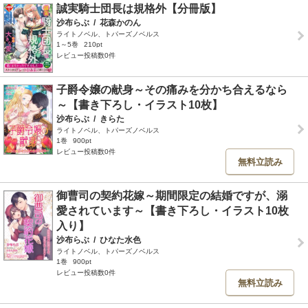
誠実騎士団長は規格外【分冊版】
沙布らぶ
/
花森かのん
ライトノベル、トパーズノベルス
1～5巻
210pt
レビュー投稿数0件
子爵令嬢の献身～その痛みを分かち合えるなら
～【書き下ろし・イラスト10枚】
沙布らぶ
/
きらた
ライトノベル、トパーズノベルス
1巻
900pt
レビュー投稿数0件
無料立読み
御曹司の契約花嫁～期間限定の結婚ですが、溺
愛されています～【書き下ろし・イラスト10枚
入り】
沙布らぶ
/
ひなた水色
ライトノベル、トパーズノベルス
1巻
900pt
レビュー投稿数0件
無料立読み