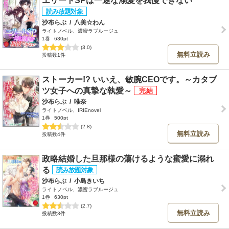
エリートSPは一途な溺愛を我慢できない
沙布らぶ
/
八美☆わん
ライトノベル、濃蜜ラブルージュ
1巻
630pt
(3.0)
無料立読み
投稿数1件
ストーカー!? いいえ、敏腕CEOです。～カタブ
ツ女子への真摯な執愛～
沙布らぶ
/
唯奈
ライトノベル、IRIEnovel
1巻
500pt
(2.8)
無料立読み
投稿数4件
政略結婚した旦那様の蕩けるような蜜愛に溺れ
る
沙布らぶ
/
小島きいち
ライトノベル、濃蜜ラブルージュ
1巻
630pt
(2.7)
無料立読み
投稿数3件