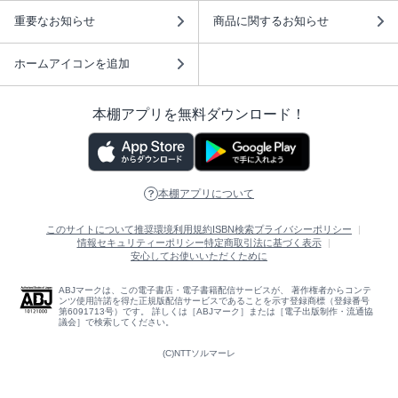
重要なお知らせ
商品に関するお知らせ
ホームアイコンを追加
本棚アプリを無料ダウンロード！
本棚アプリについて
このサイトについて
推奨環境
利用規約
ISBN検索
プライバシーポリシー
情報セキュリティーポリシー
特定商取引法に基づく表示
安心してお使いいただくために
ABJマークは、この電子書店・電子書籍配信サービスが、 著作権者からコンテ
ンツ使用許諾を得た正規版配信サービスであることを示す登録商標（登録番号
第6091713号）です。 詳しくは［ABJマーク］または［電子出版制作・流通協
議会］で検索してください。
(C)NTTソルマーレ