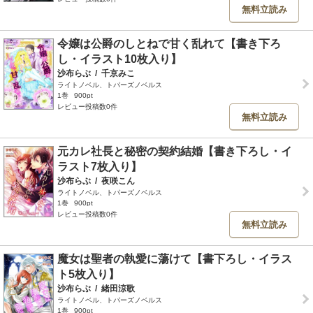
無料立読み
令嬢は公爵のしとねで甘く乱れて【書き下ろ
し・イラスト10枚入り】
沙布らぶ
/
千京みこ
ライトノベル、トパーズノベルス
1巻
900pt
レビュー投稿数0件
無料立読み
元カレ社長と秘密の契約結婚【書き下ろし・イ
ラスト7枚入り】
沙布らぶ
/
夜咲こん
ライトノベル、トパーズノベルス
1巻
900pt
レビュー投稿数0件
無料立読み
魔女は聖者の執愛に蕩けて【書下ろし・イラス
ト5枚入り】
沙布らぶ
/
緒田涼歌
ライトノベル、トパーズノベルス
1巻
900pt