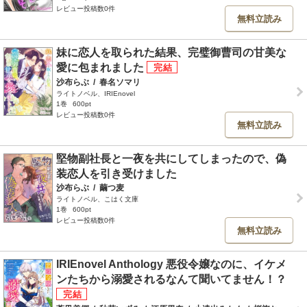
レビュー投稿数0件
無料立読み
妹に恋人を取られた結果、完璧御曹司の甘美な
愛に包まれました
沙布らぶ
/
春名ソマリ
ライトノベル、IRIEnovel
1巻
600pt
レビュー投稿数0件
無料立読み
堅物副社長と一夜を共にしてしまったので、偽
装恋人を引き受けました
沙布らぶ
/
繭つ麦
ライトノベル、こはく文庫
1巻
600pt
レビュー投稿数0件
無料立読み
IRIEnovel Anthology 悪役令嬢なのに、イケメ
ンたちから溺愛されるなんて聞いてません！？