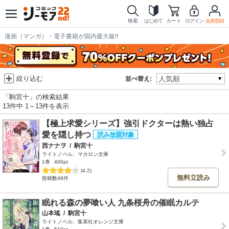
検索
はじめて
カート
ログイン
会員登録
漫画（マンガ）・電子書籍が国内最大級!!
絞り込む
並べ替え:
「駒宮十」の検索結果
13件中 1～13件を表示
【極上求愛シリーズ】強引ドクターは熱い独占
愛を隠し持つ
西ナナヲ
/
駒宮十
ライトノベル、マカロン文庫
1巻
400pt
(4.2)
無料立読み
投稿数46件
眠れる森の夢喰い人 九条桜舟の催眠カルテ
山本瑤
/
駒宮十
ライトノベル、集英社オレンジ文庫