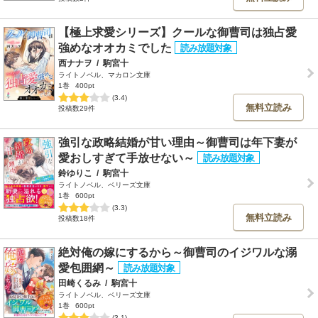
【極上求愛シリーズ】クールな御曹司は独占愛
強めなオオカミでした
西ナナヲ
/
駒宮十
ライトノベル、マカロン文庫
1巻
400pt
(3.4)
無料立読み
投稿数29件
強引な政略結婚が甘い理由～御曹司は年下妻が
愛おしすぎて手放せない～
鈴ゆりこ
/
駒宮十
ライトノベル、ベリーズ文庫
1巻
600pt
(3.3)
無料立読み
投稿数18件
絶対俺の嫁にするから～御曹司のイジワルな溺
愛包囲網～
田崎くるみ
/
駒宮十
ライトノベル、ベリーズ文庫
1巻
600pt
(3.1)