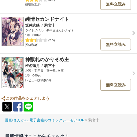
無料立読み
投稿数21件
純情セカンドナイト
坂井志緒
/
駒宮十
ライトノベル、夢中文庫セレナイト
1巻
300pt
(2.5)
無料立読み
投稿数4件
神獣札のかりそめ主
椎名蓮月
/
駒宮十
小説・実用書、富士見L文庫
1巻
640pt
レビュー投稿数0件
無料立読み
この作品をシェアしよう
漫画(まんが)・電子書籍のコミックシーモアTOP
駒宮十
最新情報はここからチェック！