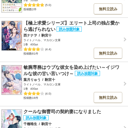
1巻
510pt
(5.0)
無料立読み
投稿数2件
【極上求愛シリーズ】エリート上司の独占愛か
ら逃げられない
西ナナヲ
/
駒宮十
ライトノベル、マカロン文庫
1巻
400pt
(4.4)
無料立読み
投稿数81件
敏腕専務はウブな彼女を染め上げたい～イジワ
ルな彼の甘い言いつけ～
葉月りゅう
/
駒宮十
ライトノベル、マカロン文庫
1巻
400pt
(4.0)
無料立読み
投稿数16件
クールな御曹司の契約妻になりました
千種唯生
/
駒宮十