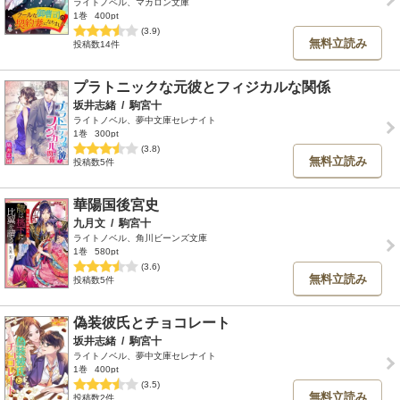
ライトノベル、マカロン文庫
1巻
400pt
(3.9)
無料立読み
投稿数14件
プラトニックな元彼とフィジカルな関係
坂井志緒
/
駒宮十
ライトノベル、夢中文庫セレナイト
1巻
300pt
(3.8)
無料立読み
投稿数5件
華陽国後宮史
九月文
/
駒宮十
ライトノベル、角川ビーンズ文庫
1巻
580pt
(3.6)
無料立読み
投稿数5件
偽装彼氏とチョコレート
坂井志緒
/
駒宮十
ライトノベル、夢中文庫セレナイト
1巻
400pt
(3.5)
無料立読み
投稿数2件