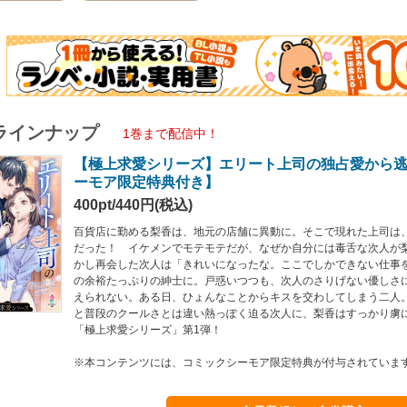
ラインナップ
1巻まで配信中！
【極上求愛シリーズ】エリート上司の独占愛から
ーモア限定特典付き】
400pt/440円(税込)
百貨店に勤める梨香は、地元の店舗に異動に。そこで現れた上司は
だった！ イケメンでモテモテだが、なぜか自分には毒舌な次人が
かし再会した次人は「きれいになったな。ここでしかできない仕事
の余裕たっぷりの紳士に。戸惑いつつも、次人のさりげない優しさ
えられない。ある日、ひょんなことからキスを交わしてしまう二人
と普段のクールさとは違い熱っぽく迫る次人に、梨香はすっかり虜
「極上求愛シリーズ」第1弾！
※本コンテンツには、コミックシーモア限定特典が付与されていま