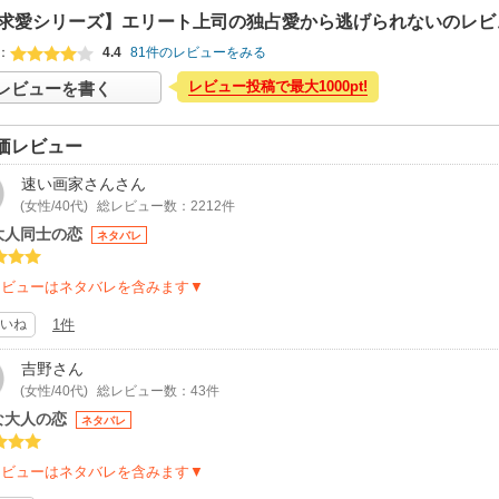
求愛シリーズ】エリート上司の独占愛から逃げられないのレビ
：
4.4
81件のレビューをみる
レビュー投稿で最大1000pt!
レビューを書く
価レビュー
速い画家さん
さん
(女性/40代)
総レビュー数：2212件
E大人同士の恋
ネタバレ
レビューはネタバレを含みます▼
いね
1件
吉野
さん
(女性/40代)
総レビュー数：43件
な大人の恋
ネタバレ
レビューはネタバレを含みます▼