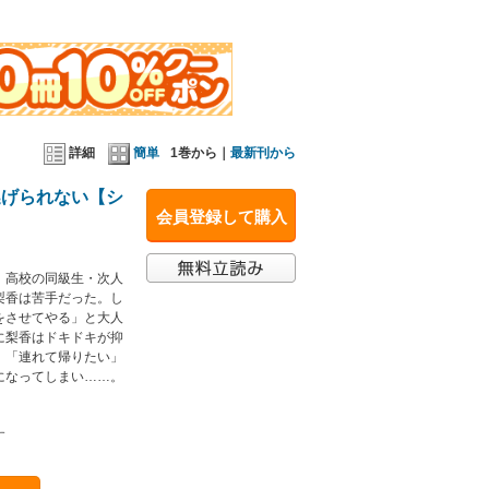
詳細
簡単
1巻から｜
最新刊から
逃げられない【シ
会員登録して購入
、高校の同級生・次人
梨香は苦手だった。し
をさせてやる」と大人
に梨香はドキドキが抑
。「連れて帰りたい」
になってしまい……。
す