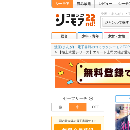
シーモア
読み放題
レビュー
シーモ
漫画（まんが）・
ジャンルで探す
総合
少年・青年
少女・女性
漫画(まんが)・電子書籍のコミックシーモアTOP
【極上求愛シリーズ】エリート上司の独占愛
セーフサーチ
？
強
中
OFF
国内最大級の電子書籍サイト