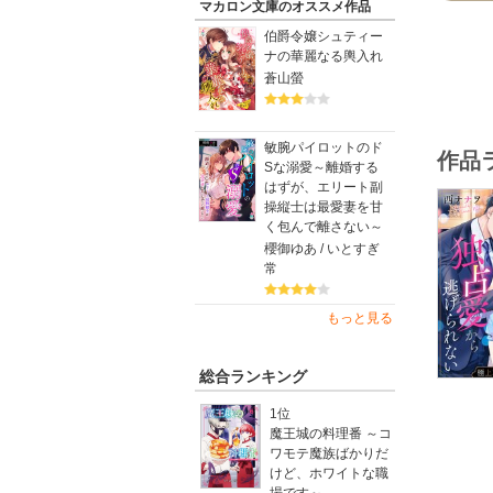
マカロン文庫のオススメ作品
伯爵令嬢シュティー
ナの華麗なる輿入れ
蒼山螢
敏腕パイロットのド
作品
Sな溺愛～離婚する
はずが、エリート副
操縦士は最愛妻を甘
く包んで離さない～
櫻御ゆあ / いとすぎ
常
もっと見る
総合ランキング
1位
魔王城の料理番 ～コ
ワモテ魔族ばかりだ
けど、ホワイトな職