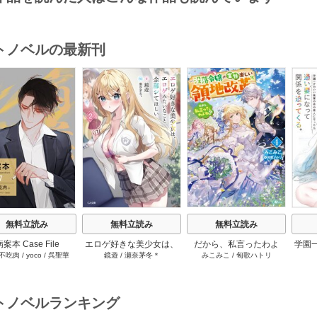
トノベルの最新刊
s
無料立読み
無料立読み
無料立読み
案本 Case File
エロゲ好きな美少女は、
だから、私言ったわよ
学園
不吃肉
/
yoco
/
呉聖華
鏡遊
/
瀬奈茅冬＊
みこみこ
/
匈歌ハトリ
pendium［分冊版］
エロゲみたいなこと全部
ね？ ～没落令嬢の案外楽
の恩
187巻
シてほしい【電子ＳＳ特
しい領地改革～ 4巻
妻に
典付き】 2巻
トノベルランキング