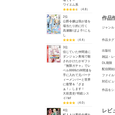
場です～
ワイエム系
（4.8）
2位
作品
公爵令嬢は我が道を
場当たり的に行く
ジャンル
高瀬雛
/
ぽよ子
/
にも
し
（4.4）
作品タグ
3位
出版社
信じていた仲間達に
ダンジョン奥地で殺
雑誌・レ
されかけたがギフト
DL期限
『無限ガチャ』でレ
配信開始
ベル9999の仲間達を
手に入れて元パーテ
ファイル
ィーメンバーと世界
対応ビュ
に復讐＆『ざま
ぁ！』します！
作品をシ
大前貴史
/
明鏡シス
イ
/
tef
（4.0）
レビ
4位
町人Ａは悪役令嬢を