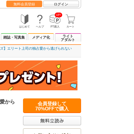
無料会員登録
ログイン
UP!
はじめて
ヘルプ
PT購入
カート
ライト
雑誌・写真集
メディア化
アダルト
ズ】エリート上司の独占愛から逃げられない
愛から
会員登録して
70%OFFで購入