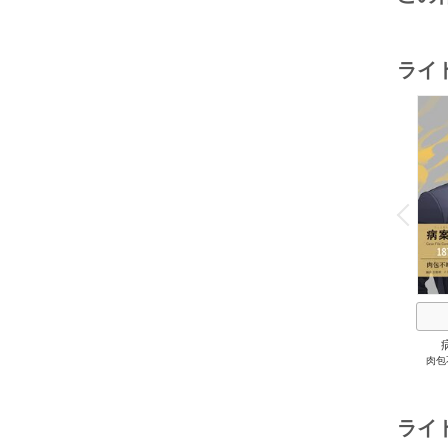
ライ
o
v
P
r
e
i
u
病
肉包
Com
ライ