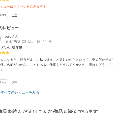
レビューはネタバレを含みます▼
いね
1件
のレビュー
pulp
さん
(女性/50代)
総レビュー数：148件
うどいい温度感
大人になると、好きだよ、に私も好き、と返したからといって、突如何か始ま
関係に名前がつかないこともある。仕事をどうしてくかとか、家族をどうして
かる。
した意味で、ちょうどいい温度感だった。脳みそお花畑っぽいタイトルが勿体
いね
0件
件すべてのレビューをみる
作品を読んだ人はこんな作品も読んでいます