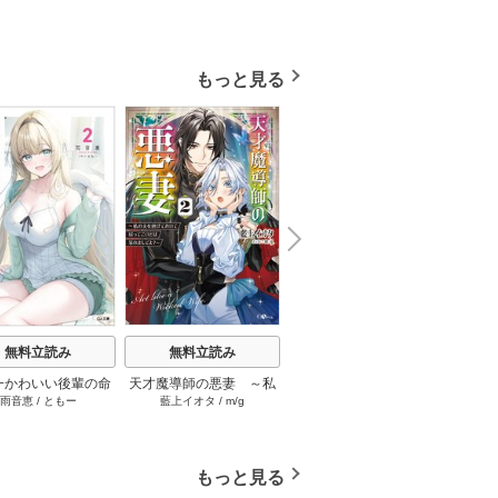
もっと見る
N
x
e
t
無料立読み
無料立読み
無料立読み
一かわいい後輩の命
天才魔導師の悪妻 ～私
不遇転生でも豪運スキル
「出来
雨音恵
/
ともー
藍上イオタ
/
m/g
小龍ろん
/
ゆーにっと
高
人になったら、通い
の夫を虐げておいて戻っ
で大逆転！ 1巻
と侮辱
なって関係を迫って
てこいとは呆れまして
くる。 2巻
よ？～ 2巻
もっと見る