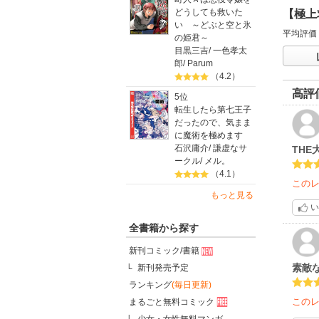
どうしても救いた
【極上
い ～どぶと空と氷
平均評価
の姫君～
目黒三吉
/
一色孝太
郎
/
Parum
（4.2）
高評
5位
転生したら第七王子
だったので、気まま
に魔術を極めます
石沢庸介
/
謙虚なサ
TH
ークル
/
メル。
（4.1）
この
もっと見る
い
全書籍から探す
新刊コミック/書籍
素敵
新刊発売予定
ランキング
(毎日更新)
この
まるごと無料コミック