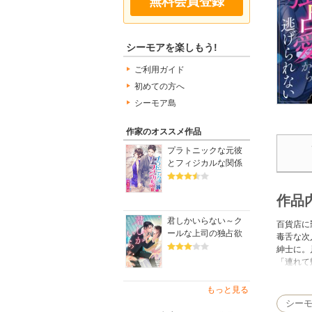
無料会員登録
シーモアを楽しもう!
ご利用ガイド
初めての方へ
シーモア島
作家のオススメ作品
プラトニックな元彼
とフィジカルな関係
作品
君しかいらない～ク
百貨店に
ールな上司の独占欲
毒舌な次
紳士に。
「連れて
※本コン
もっと見る
シー