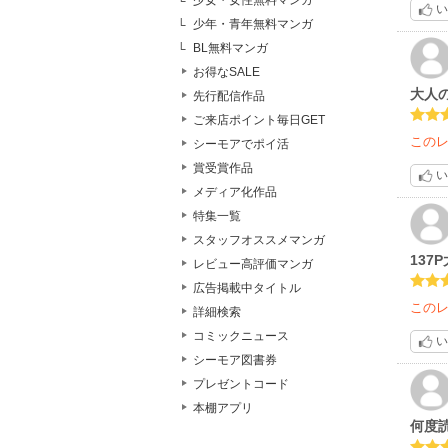
少女・女性無料マンガ
い
少年・青年無料マンガ
BL無料マンガ
お得なSALE
大人
先行配信作品
ご来店ポイント毎日GET
この
シーモアでポイ活
賞受賞作品
い
メディア化作品
特集一覧
スタッフオススメマンガ
137
レビュー高評価マンガ
広告掲載中タイトル
この
詳細検索
コミックニュース
い
シーモア図書券
プレゼントコード
本棚アプリ
何度