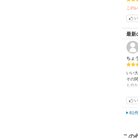
この
い
最新
ちょ
いい
その
も分
そう
い
81
この