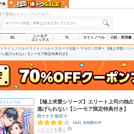
ア島
電子書籍ならコミックシーモア！
シーモア
BL
TL
ライトノベル
小説・実用書
コミックス
ライトノベル
ライトノベル
スターツ出版
マカロン文庫
【極上求愛シリー
から逃げられない【シーモア限定特典付き】
【極上求愛シリーズ】エリート上司の独占
ライトノベル
逃げられない【シーモア限定特典付き】
西ナナヲ
駒宮十
（4.4）
投稿数81件
レビューを書く