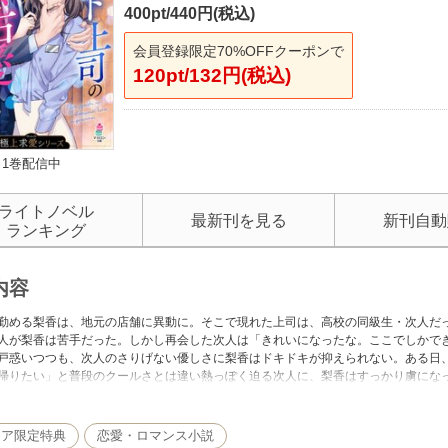
400pt/440円(税込)
会員登録限定70%OFFクーポンで
120pt/132円(税込)
1巻配信中
ライトノベル
最新刊を見る
新刊自動
ランキング
内容
勤める梨香は、地元の店舗に異動に。そこで現れた上司は、高校の同級生・次人だ
人が梨香は苦手だった。しかし再会した次人は「きれいになったな。ここでしかで
戸惑いつつも、次人のさりげない優しさに梨香はドキドキが抑えられない。ある日
帰りたい」と普段のクールさとは違い熱っぽく迫る次人に、梨香はすっかり虜にな
テンツには、コミックシーモア限定特典が付与されています
モア限定特典
恋愛・ロマンス小説