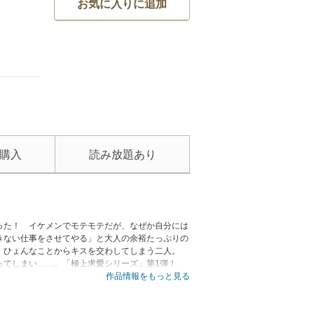
お気に入りに追加
購入
読み放題あり
った！ イケメンでモテモテだが、なぜか自分には
きない仕事をさせてやる」と大人の余裕たっぷりの
、ひょんなことからキスを交わしてしまう二人。
ってしまい……。「極上求愛シリーズ」第1弾！
作品情報をもっと見る