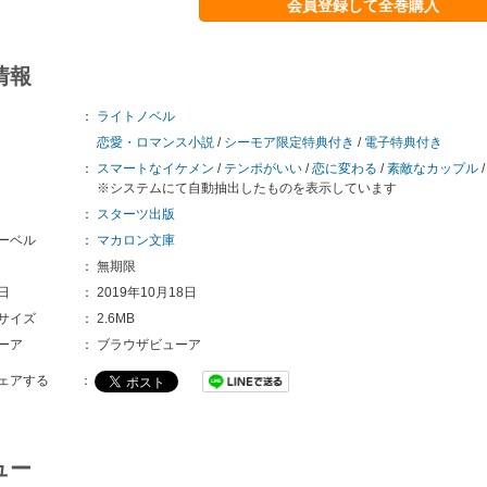
会員登録して全巻購入
情報
：
ライトノベル
恋愛・ロマンス小説
/
シーモア限定特典付き
/
電子特典付き
：
スマートなイケメン
/
テンポがいい
/
恋に変わる
/
素敵なカップル
※システムにて自動抽出したものを表示しています
：
スターツ出版
ーベル
：
マカロン文庫
：
無期限
日
：
2019年10月18日
サイズ
：
2.6MB
ーア
：
ブラウザビューア
ェアする
：
ュー