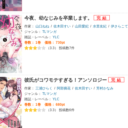
今夜、幼なじみを卒業します。
作家：
山口ねね
/
佐木田すい
/
山田愛妃
/
水里友紀
/
伊さらこて
ジャンル：
TLマンガ
雑誌・レーベル：
YLC
巻数：
1巻
価格： 730pt
（3.3） 投稿数7件
彼氏がコワモテすぎる！アンソロジー
作家：
三浦ひらく
/
阿部摘花
/
佐木田すい
/
芳村かなみ
ジャンル：
TLマンガ
雑誌・レーベル：
YLC
巻数：
1巻
価格： 680pt
（3.3） 投稿数6件