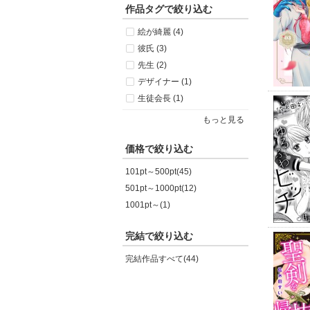
作品タグで絞り込む
絵が綺麗 (4)
彼氏 (3)
先生 (2)
デザイナー (1)
生徒会長 (1)
もっと見る
価格で絞り込む
101pt～500pt(45)
501pt～1000pt(12)
1001pt～(1)
完結で絞り込む
完結作品すべて(44)