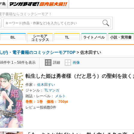
ア島
電子書籍ならコミックシーモア！
シーモア
BL
TL
ライトノベル
小説・実用書
コミックス
んが)・電子書籍のコミックシーモアTOP
>
佐木田すい
8件中 1～58件を表示
詳細
画像
転生した姫は勇者様（だと思う）の聖剣を抜く
作家：
佐木田すい
ジャンル：
TLマンガ
雑誌・レーベル：
メルト
巻数：
1巻
価格： 700pt
レビュー投稿数0件