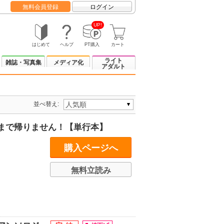
無料会員登録
ログイン
UP!
はじめて
ヘルプ
PT購入
カート
ライト
雑誌・写真集
メディア化
アダルト
並べ替え:
まで帰りません！【単行本】
購入ページへ
無料立読み