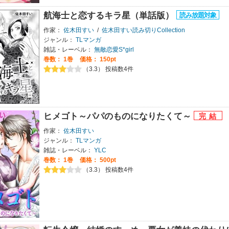
航海士と恋するキラ星（単話版）
作家：
佐木田すい
/
佐木田すい読み切りCollection
ジャンル：
TLマンガ
雑誌・レーベル：
無敵恋愛S*girl
巻数：
1巻
価格： 150pt
（3.3） 投稿数4件
ヒメゴト～パパのものになりたくて～
作家：
佐木田すい
ジャンル：
TLマンガ
雑誌・レーベル：
YLC
巻数：
1巻
価格： 500pt
（3.3） 投稿数4件