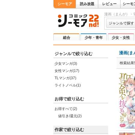
シーモア
読み放題
レビュー
シーモ
漫画（まんが）・
ジャンルで探す
総合
少年・青年
少女・女性
漫画(ま
ジャンルで絞り込む
検索結果5
少女マンガ(3)
女性マンガ(17)
TLマンガ(37)
ライトノベル(1)
お得で絞り込む
お得すべて(2)
値引き/還元(2)
作家で絞り込む