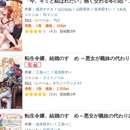
「今、キミと結ばれたい」熱く交わる冬の恋・
作家：
桜月ナナカ
/
山口ねね
/
山田芽衣
/
佐木田すい
/
うめ丸
ジャンル：
TLマンガ
雑誌・レーベル：
YLC
巻数：
1巻
価格： 340pt
（4.3） 投稿数3件
転生令嬢、結婚のすゝめ ～悪女が義妹の代わり
作家：
三糸べこ
/
佐木田すい
ジャンル：
ライトノベル
雑誌・レーベル：
Kラノベブックスf
巻数：
1巻
価格： 1,350pt
（5.0） 投稿数1件
転生令嬢、結婚のすゝめ～悪女が義妹の代わり
作家：
佐木田すい
/
三糸べこ
ジャンル：
少女マンガ