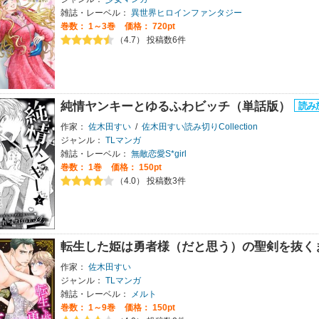
雑誌・レーベル：
異世界ヒロインファンタジー
巻数：
1～3巻
価格： 720pt
（4.7） 投稿数6件
純情ヤンキーとゆるふわビッチ（単話版）
作家：
佐木田すい
/
佐木田すい読み切りCollection
ジャンル：
TLマンガ
雑誌・レーベル：
無敵恋愛S*girl
巻数：
1巻
価格： 150pt
（4.0） 投稿数3件
転生した姫は勇者様（だと思う）の聖剣を抜く
作家：
佐木田すい
ジャンル：
TLマンガ
雑誌・レーベル：
メルト
巻数：
1～9巻
価格： 150pt