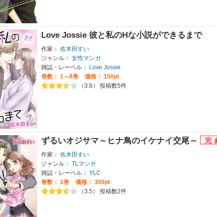
Love Jossie 彼と私のHな小説ができるまで
作家：
佐木田すい
ジャンル：
女性マンガ
雑誌・レーベル：
Love Jossie
巻数：
1～8巻
価格： 150pt
（3.6） 投稿数5件
ずるいオジサマ～ヒナ鳥のイケナイ交尾～
作家：
佐木田すい
ジャンル：
TLマンガ
雑誌・レーベル：
YLC
巻数：
1巻
価格： 300pt
（3.5） 投稿数2件