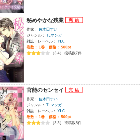
秘めやかな残業
作家：
佐木田すい
ジャンル：
TLマンガ
雑誌・レーベル：
YLC
巻数：
1巻
価格： 500pt
（3.4） 投稿数7件
官能のセンセイ
作家：
佐木田すい
ジャンル：
TLマンガ
雑誌・レーベル：
YLC
巻数：
1巻
価格： 500pt
（3.3） 投稿数8件