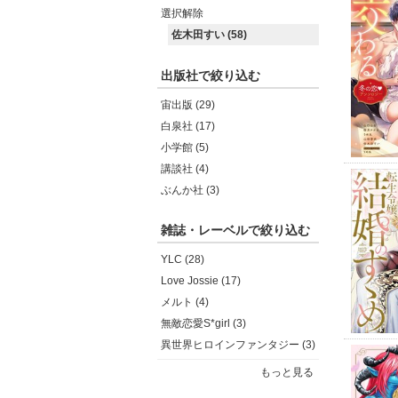
選択解除
佐木田すい (58)
出版社で絞り込む
宙出版 (29)
白泉社 (17)
小学館 (5)
講談社 (4)
ぶんか社 (3)
雑誌・レーベルで絞り込む
YLC (28)
Love Jossie (17)
メルト (4)
無敵恋愛S*girl (3)
異世界ヒロインファンタジー (3)
もっと見る