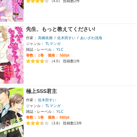
（4.0） 投稿数2件
先生、もっと教えてください!
作家：
高橋依摘
/
佐木田すい
/
あいざわ浅海
ジャンル：
TLマンガ
雑誌・レーベル：
YLC
巻数：
1巻
価格： 500pt
（4.0） 投稿数1件
極上SSS君主
作家：
佐木田すい
ジャンル：
TLマンガ
雑誌・レーベル：
YLC
巻数：
1巻
価格： 680pt
（3.8） 投稿数13件