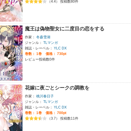
（4.4） 投稿数80件
魔王は偽物聖女に二度目の恋をする
作家：
冬森雪湖
ジャンル：
TLマンガ
雑誌・レーベル：
YLC DX
巻数：
1巻
価格： 730pt
レビュー投稿数0件
花嫁に夜ごとシークの調教を
作家：
桃川春日子
ジャンル：
TLマンガ
雑誌・レーベル：
YLC DX
巻数：
1巻
価格： 700pt
（3.7） 投稿数11件