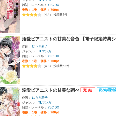
ジャンル：
TLマンガ
雑誌・レーベル：
YLC DX
巻数：
1巻
価格： 700pt
（4.4） 投稿数5件
溺愛ピアニストの甘美な音色 【電子限定特典
作家：
ゆうき莉子
ジャンル：
TLマンガ
雑誌・レーベル：
YLC DX
巻数：
1巻
価格： 700pt
（4.3） 投稿数52件
溺愛ピアニストの甘美な調べ
作家：
ゆうき莉子
ジャンル：
TLマンガ
雑誌・レーベル：
YLC DX
巻数：
1巻
価格： 700pt