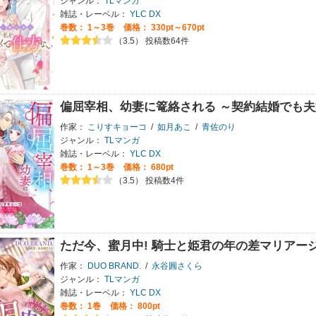
ジャンル：
TLマンガ
雑誌・レーベル：
YLC DX
巻数：
1～3巻
価格： 330pt～670pt
（3.5） 投稿数64件
偏屈宰相、幼妻に篭絡される ～契約結婚でも
作家：
こりすキョーコ
/
如月あこ
/
青佐のり
ジャンル：
TLマンガ
雑誌・レーベル：
YLC DX
巻数：
1～3巻
価格： 680pt
（3.5） 投稿数4件
ただ今、蜜月中! 騎士と姫君の年の差マリアー
作家：
DUO BRAND.
/
永谷圓さくら
ジャンル：
TLマンガ
雑誌・レーベル：
YLC DX
巻数：
1巻
価格： 800pt