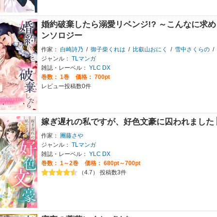
婚約破棄したら溺愛リベンジ!? ～こんなに求
ンソロジー
作家：
白崎詩乃
/
御子柴くれは
/
比叡山おにく
/
雪中さくらの
/
ジャンル：
TLマンガ
雑誌・レーベル：
YLC DX
巻数：
1巻
価格： 700pt
レビュー投稿数0件
嫁ぎ遅れの私ですが、好色文豪に囚われました
作家：
團藤さや
ジャンル：
TLマンガ
雑誌・レーベル：
YLC DX
巻数：
1～2巻
価格： 680pt～700pt
（4.7） 投稿数3件