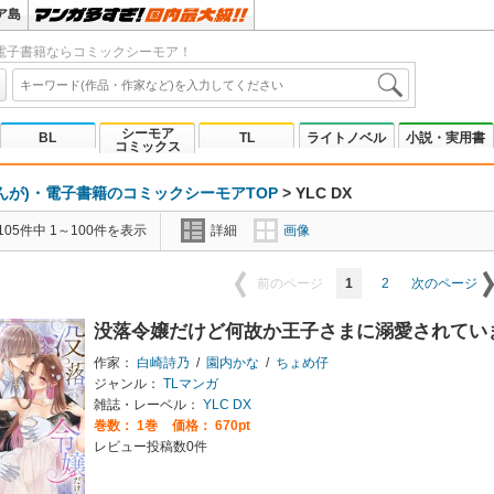
ア島
電子書籍ならコミックシーモア！
シーモア
BL
TL
ライトノベル
小説・実用書
コミックス
んが)・電子書籍のコミックシーモアTOP
>
YLC DX
05件中 1～100件を表示
詳細
画像
1
2
前のページ
次のページ
没落令嬢だけど何故か王子さまに溺愛されてい
作家：
白崎詩乃
/
園内かな
/
ちょめ仔
ジャンル：
TLマンガ
雑誌・レーベル：
YLC DX
巻数：
1巻
価格： 670pt
レビュー投稿数0件