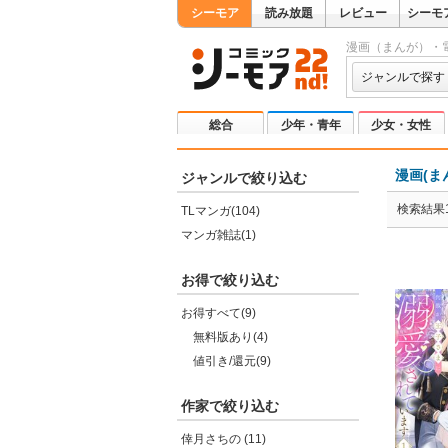
シーモア
読み放題
レビュー
シーモ
漫画（まんが）・
ジャンルで探す
総合
少年・青年
少女・女性
漫画(ま
ジャンルで絞り込む
検索結果1
TLマンガ(104)
マンガ雑誌(1)
お得で絞り込む
お得すべて(9)
無料版あり(4)
値引き/還元(9)
作家で絞り込む
倖月さちの (11)