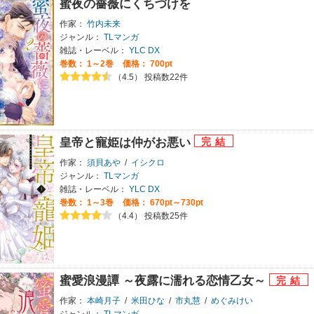
蜜夜の薔薇にくちづけを
作家：
竹内未来
ジャンル：
TLマンガ
雑誌・レーベル：
YLC DX
巻数：
1～2巻
価格： 700pt
（4.5） 投稿数22件
皇帝と寵姫は仲がお悪い
作家：
須貝あや
/
イシクロ
ジャンル：
TLマンガ
雑誌・レーベル：
YLC DX
巻数：
1～3巻
価格： 670pt～730pt
（4.4） 投稿数25件
蜜愛浪漫譚 ～夜露に濡れる恋情乙女～
作家：
本崎月子
/
米田ひな
/
市丸慧
/
めぐみけい