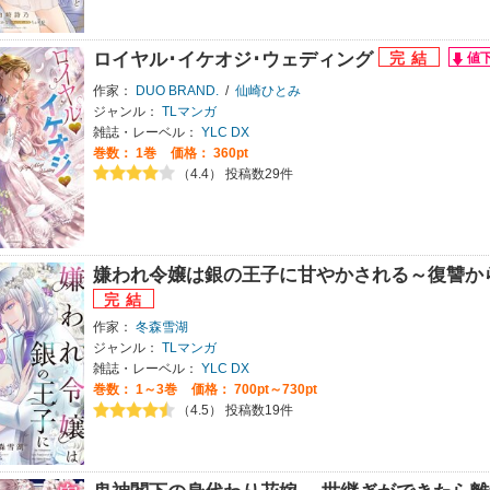
ロイヤル･イケオジ･ウェディング
作家：
DUO BRAND.
/
仙崎ひとみ
ジャンル：
TLマンガ
雑誌・レーベル：
YLC DX
巻数：
1巻
価格： 360pt
（4.4） 投稿数29件
嫌われ令嬢は銀の王子に甘やかされる～復讐か
作家：
冬森雪湖
ジャンル：
TLマンガ
雑誌・レーベル：
YLC DX
巻数：
1～3巻
価格： 700pt～730pt
（4.5） 投稿数19件