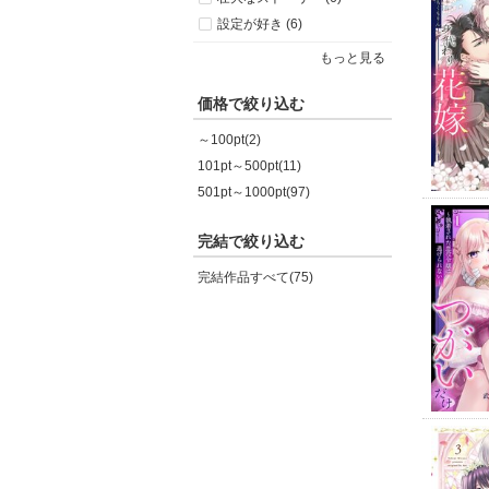
設定が好き (6)
もっと見る
価格で絞り込む
～100pt(2)
101pt～500pt(11)
501pt～1000pt(97)
完結で絞り込む
完結作品すべて(75)