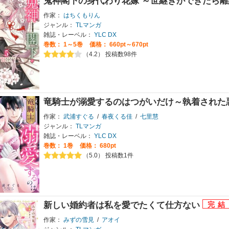
鬼神閣下の身代わり花嫁 ～世継ぎができたら
作家：
はちくもりん
ジャンル：
TLマンガ
雑誌・レーベル：
YLC DX
巻数：
1～5巻
価格： 660pt～670pt
（4.2） 投稿数98件
竜騎士が溺愛するのはつがいだけ～執着された
作家：
武浦すぐる
/
春夜くる佳
/
七里慧
ジャンル：
TLマンガ
雑誌・レーベル：
YLC DX
巻数：
1巻
価格： 680pt
（5.0） 投稿数1件
新しい婚約者は私を愛でたくて仕方ない
作家：
みずの雪見
/
アオイ