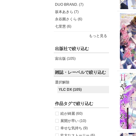
DUO BRAND. (7)
坂本あきら (7)
永谷圓さくら (6)
七里慧 (6)
もっと見る
出版社で絞り込む
宙出版 (105)
雑誌・レーベルで絞り込む
選択解除
YLC DX (105)
作品タグで絞り込む
絵が綺麗 (60)
展開が早い (10)
幸せな気持ち (9)
壮大なストーリー (6)