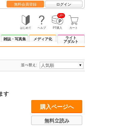
無料会員登録
ログイン
UP!
はじめて
ヘルプ
PT購入
カート
ライト
雑誌・写真集
メディア化
アダルト
並べ替え:
ます
購入ページへ
無料立読み