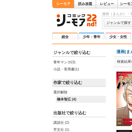
シーモア
読み放題
レビュー
シーモ
漫画（まんが）・
ジャンルで探す
総合
少年・青年
少女・女性
漫画(ま
ジャンルで絞り込む
検索結果
青年マンガ(3)
小説・実用書(1)
作家で絞り込む
選択解除
橋本智広 (4)
出版社で絞り込む
講談社 (2)
芳文社 (1)