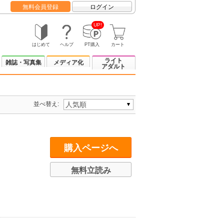
無料会員登録
ログイン
UP!
はじめて
ヘルプ
PT購入
カート
ライト
雑誌・写真集
メディア化
アダルト
並べ替え:
購入ページへ
無料立読み