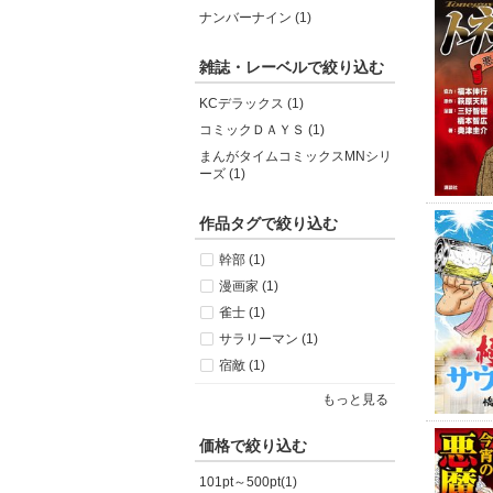
ナンバーナイン (1)
雑誌・レーベルで絞り込む
KCデラックス (1)
コミックＤＡＹＳ (1)
まんがタイムコミックスMNシリ
ーズ (1)
作品タグで絞り込む
幹部 (1)
漫画家 (1)
雀士 (1)
サラリーマン (1)
宿敵 (1)
もっと見る
価格で絞り込む
101pt～500pt(1)