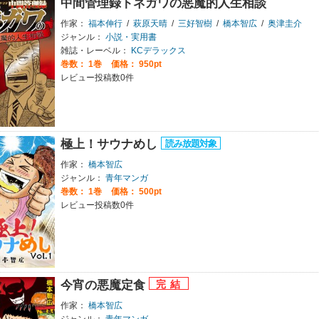
中間管理録トネガワの悪魔的人生相談
作家：
福本伸行
/
萩原天晴
/
三好智樹
/
橋本智広
/
奥津圭介
ジャンル：
小説・実用書
雑誌・レーベル：
KCデラックス
巻数：
1巻
価格： 950pt
レビュー投稿数0件
極上！サウナめし
作家：
橋本智広
ジャンル：
青年マンガ
巻数：
1巻
価格： 500pt
レビュー投稿数0件
今宵の悪魔定食
作家：
橋本智広
ジャンル：
青年マンガ