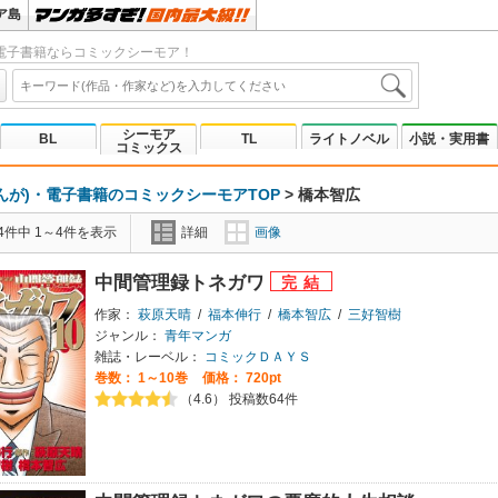
ア島
電子書籍ならコミックシーモア！
シーモア
BL
TL
ライトノベル
小説・実用書
コミックス
んが)・電子書籍のコミックシーモアTOP
>
橋本智広
4件中 1～4件を表示
詳細
画像
中間管理録トネガワ
作家：
萩原天晴
/
福本伸行
/
橋本智広
/
三好智樹
ジャンル：
青年マンガ
雑誌・レーベル：
コミックＤＡＹＳ
巻数：
1～10巻
価格： 720pt
（4.6） 投稿数64件