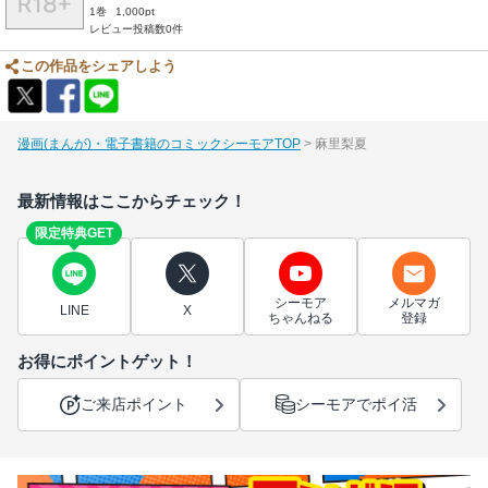
1巻
1,000pt
レビュー投稿数0件
この作品をシェアしよう
漫画(まんが)・電子書籍のコミックシーモアTOP
麻里梨夏
最新情報はここからチェック！
限定特典GET
シーモア
メルマガ
LINE
X
ちゃんねる
登録
お得にポイントゲット！
ご来店ポイント
シーモアでポイ活