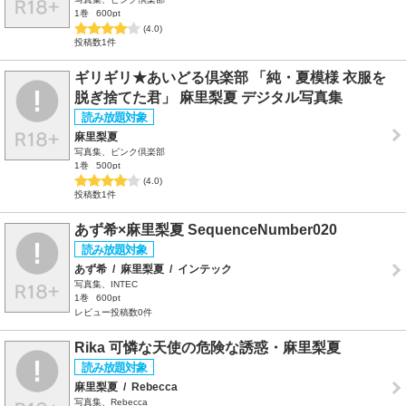
1巻
600pt
(4.0)
投稿数1件
ギリギリ★あいどる倶楽部 「純・夏模様 衣服を
脱ぎ捨てた君」 麻里梨夏 デジタル写真集
麻里梨夏
写真集、ピンク倶楽部
1巻
500pt
(4.0)
投稿数1件
あず希×麻里梨夏 SequenceNumber020
あず希
/
麻里梨夏
/
インテック
写真集、INTEC
1巻
600pt
レビュー投稿数0件
Rika 可憐な天使の危険な誘惑・麻里梨夏
麻里梨夏
/
Rebecca
写真集、Rebecca