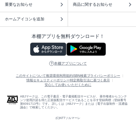
重要なお知らせ
商品に関するお知らせ
ホームアイコンを追加
本棚アプリを無料ダウンロード！
本棚アプリについて
このサイトについて
推奨環境
利用規約
ISBN検索
プライバシーポリシー
情報セキュリティーポリシー
特定商取引法に基づく表示
安心してお使いいただくために
ABJマークは、この電子書店・電子書籍配信サービスが、 著作権者からコンテ
ンツ使用許諾を得た正規版配信サービスであることを示す登録商標（登録番号
第6091713号）です。 詳しくは［ABJマーク］または［電子出版制作・流通協
議会］で検索してください。
(C)NTTソルマーレ