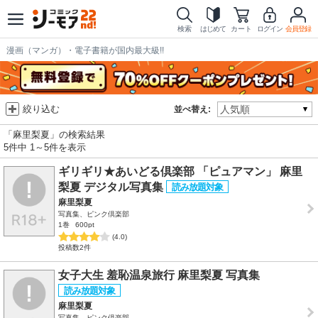
検索
はじめて
カート
ログイン
会員登録
漫画（マンガ）・電子書籍が国内最大級!!
絞り込む
並べ替え:
「麻里梨夏」の検索結果
5件中 1～5件を表示
ギリギリ★あいどる倶楽部 「ピュアマン」 麻里
梨夏 デジタル写真集
麻里梨夏
写真集、ピンク倶楽部
1巻
600pt
(4.0)
投稿数2件
女子大生 羞恥温泉旅行 麻里梨夏 写真集
麻里梨夏
写真集、ピンク倶楽部