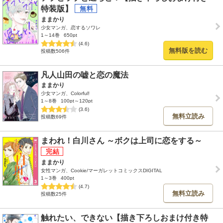
特装版】
ままかり
少女マンガ、恋するソワレ
1～14巻
650pt
(4.6)
無料版を読む
投稿数506件
凡人山田の嘘と恋の魔法
ままかり
少女マンガ、Colorful!
1～8巻
100pt～120pt
(3.6)
無料立読み
投稿数69件
まわれ！白川さん ～ボクは上司に恋をする～
ままかり
女性マンガ、Cookie/マーガレットコミックスDIGITAL
1～3巻
400pt
(4.7)
無料立読み
投稿数25件
触れたい、できない【描き下ろしおまけ付き特