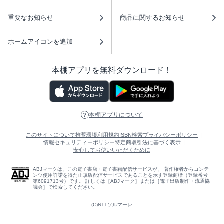
重要なお知らせ
商品に関するお知らせ
ホームアイコンを追加
本棚アプリを無料ダウンロード！
本棚アプリについて
このサイトについて
推奨環境
利用規約
ISBN検索
プライバシーポリシー
情報セキュリティーポリシー
特定商取引法に基づく表示
安心してお使いいただくために
ABJマークは、この電子書店・電子書籍配信サービスが、 著作権者からコンテ
ンツ使用許諾を得た正規版配信サービスであることを示す登録商標（登録番号
第6091713号）です。 詳しくは［ABJマーク］または［電子出版制作・流通協
議会］で検索してください。
(C)NTTソルマーレ