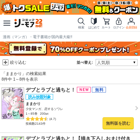
検索
はじめて
カート
ログイン
会員登録
漫画（マンガ）・電子書籍が国内最大級!!
絞り込む
並べ替え:
「ままかり」の検索結果
8件中 1～8件を表示
デブとラブと過ちと！
ままかり
少女マンガ、恋するソワレ
1～85巻
200pt
(4.7)
無料版を読む
投稿数2143件
デブとラブと過ちと！【描き下ろしおまけ付き