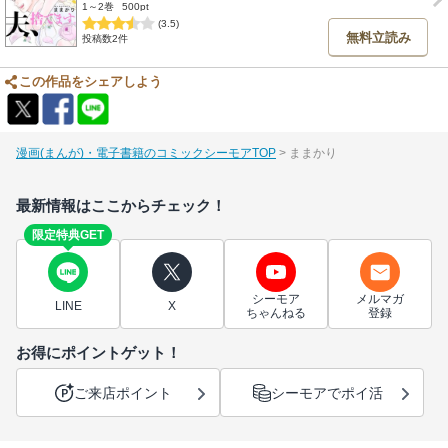
1～2巻
500pt
(3.5)
無料立読み
投稿数2件
この作品をシェアしよう
漫画(まんが)・電子書籍のコミックシーモアTOP
ままかり
最新情報はここからチェック！
限定特典GET
シーモア
メルマガ
LINE
X
ちゃんねる
登録
お得にポイントゲット！
ご来店ポイント
シーモアでポイ活