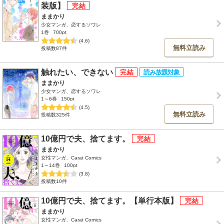
装版】
ままかり
少女マンガ、恋するソワレ
1巻
700pt
(4.6)
無料立読み
投稿数87件
触れたい、できない
ままかり
少女マンガ、恋するソワレ
1～6巻
150pt
(4.5)
無料立読み
投稿数325件
10億円で夫、捨てます。
ままかり
女性マンガ、Carat Comics
1～14巻
100pt
(3.8)
投稿数10件
10億円で夫、捨てます。【単行本版】
ままかり
女性マンガ、Carat Comics