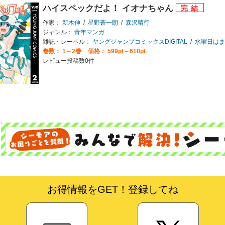
ハイスペックだよ！ イオナちゃん
作家：
新木伸
/
星野蒼一朗
/
森沢晴行
ジャンル：
青年マンガ
雑誌・レーベル：
ヤングジャンプコミックスDIGITAL
/
水曜日はまったりダッ
巻数：
1～2巻
価格： 599pt～618pt
レビュー投稿数0件
お得情報をGET！登録してね