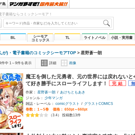
ア島
電子書籍ならコミックシーモア！
シーモア
BL
TL
ライトノベル
小説・実用書
コミックス
んが)・電子書籍のコミックシーモアTOP
>
星野蒼一朗
9件中 1～9件を表示
詳細
画像
魔王を倒した元勇者、元の世界には戻れないと
て好き勝手にスローライフします！
作家：
星野蒼一朗
/
あけちともあき
ジャンル：
少年マンガ
雑誌・レーベル：
comicグラスト
/
グラストCOMICS
巻数：
1～5巻
価格： 650pt～660pt
（3.4） 投稿数13件