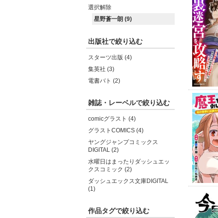
選択解除
星野蒼一朗 (9)
出版社で絞り込む
スターツ出版 (4)
集英社 (3)
電書バト (2)
雑誌・レーベルで絞り込む
comicグラスト (4)
グラストCOMICS (4)
ヤングジャンプコミックス
DIGITAL (2)
水曜日はまったりダッシュエッ
クスコミック (2)
ダッシュエックス文庫DIGITAL
(1)
作品タグで絞り込む