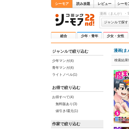
シーモア
読み放題
レビュー
シーモ
漫画（まんが）・
ジャンルで探す
総合
少年・青年
少女・女性
漫画(ま
ジャンルで絞り込む
検索結果
少年マンガ(4)
青年マンガ(4)
ライトノベル(1)
お得で絞り込む
お得すべて(4)
無料版あり(3)
値引き/還元(1)
作家で絞り込む