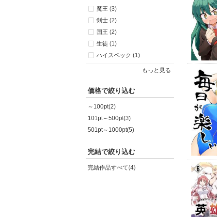
魔王 (3)
剣士 (2)
国王 (2)
生徒 (1)
ハイスペック (1)
もっと見る
価格で絞り込む
～100pt(2)
101pt～500pt(3)
501pt～1000pt(5)
完結で絞り込む
完結作品すべて(4)