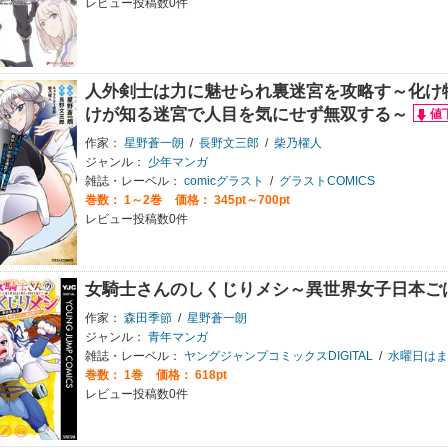
レビュー投稿数0件
人外剣士は力に魅せられ裏迷宮を攻略す～化け
けが知る迷宮で人目を気にせず無双する～
作家：
星野蒼一朗
/
長野文三郎
/
柴乃櫂人
ジャンル：
少年マンガ
雑誌・レーベル：
comicグラスト
/
グラストCOMICS
巻数：
1～2巻
価格： 345pt～700pt
レビュー投稿数0件
女騎士さんのしくじりメシ～異世界女子日本ご
作家：
森田季節
/
星野蒼一朗
ジャンル：
青年マンガ
雑誌・レーベル：
ヤングジャンプコミックスDIGITAL
/
水曜日はまったりダッ
巻数：
1巻
価格： 618pt
レビュー投稿数0件