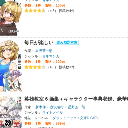
巻数：
1巻
価格： 100pt
（4.5） 投稿数4件
毎日が楽しい
作家：
星野蒼一朗
ジャンル：
青年マンガ
巻数：
1巻
価格： 100pt
（4.3） 投稿数3件
英雄教室 6 画集＋キャラクター事典収録、豪華
作家：
新木伸
/
森沢晴行
/
星野蒼一朗
ジャンル：
ライトノベル
雑誌・レーベル：
ダッシュエックス文庫DIGITAL
巻数：
1巻
価格： 889pt