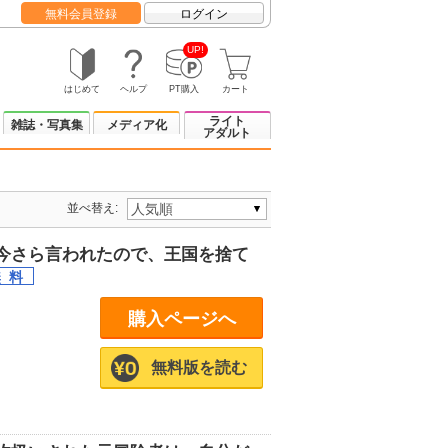
無料会員登録
ログイン
UP!
はじめて
ヘルプ
PT購入
カート
ライト
雑誌・写真集
メディア化
アダルト
並べ替え:
今さら言われたので、王国を捨て
購入ページへ
無料版を読む