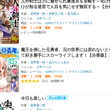
人外剣士は力に魅せられ裏迷宮を攻略す～化け
けが知る迷宮で人目を気にせず無双する～【分
作家：
星野蒼一朗
/
長野文三郎
/
柴乃櫂人
ジャンル：
少年マンガ
雑誌・レーベル：
comicグラスト
/
グラストCOMICS
巻数：
1～10巻
価格： 150pt
レビュー投稿数0件
魔王を倒した元勇者、元の世界には戻れないと
て好き勝手にスローライフします！【分冊版】
作家：
星野蒼一朗
/
あけちともあき
ジャンル：
少年マンガ
雑誌・レーベル：
comicグラスト
/
グラストCOMICS
巻数：
1～25巻
価格： 150pt
（5.0） 投稿数1件
今日も楽しい
作家：
星野蒼一朗
ジャンル：
青年マンガ