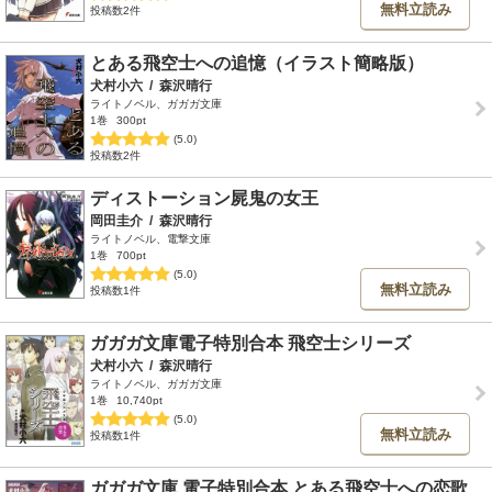
無料立読み
投稿数2件
とある飛空士への追憶（イラスト簡略版）
犬村小六
/
森沢晴行
ライトノベル、ガガガ文庫
1巻
300pt
(5.0)
投稿数2件
ディストーション屍鬼の女王
岡田圭介
/
森沢晴行
ライトノベル、電撃文庫
1巻
700pt
(5.0)
無料立読み
投稿数1件
ガガガ文庫電子特別合本 飛空士シリーズ
犬村小六
/
森沢晴行
ライトノベル、ガガガ文庫
1巻
10,740pt
(5.0)
無料立読み
投稿数1件
ガガガ文庫 電子特別合本 とある飛空士への恋歌