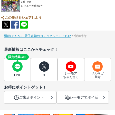
1巻
0pt
レビュー投稿数0件
この作品をシェアしよう
漫画(まんが)・電子書籍のコミックシーモアTOP
森沢晴行
最新情報はここからチェック！
限定特典GET
シーモア
メルマガ
LINE
X
ちゃんねる
登録
お得にポイントゲット！
ご来店ポイント
シーモアでポイ活