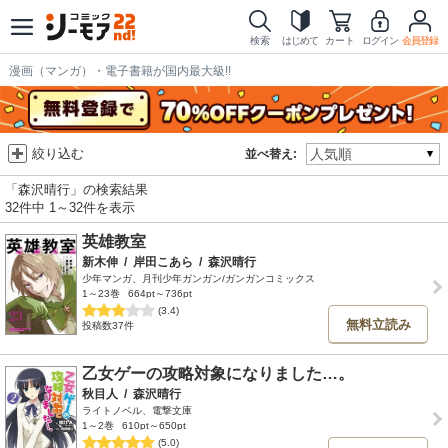
検索
はじめて
カート
ログイン
会員登録
漫画（マンガ）・電子書籍が国内最大級!!
絞り込む
並べ替え:
「森沢晴行」の検索結果
32件中 1～32件を表示
英雄教室
新木伸
/
岸田こあら
/
森沢晴行
少年マンガ、月刊少年ガンガン/ガンガンコミックス
1～23巻
664pt～736pt
(3.4)
無料立読み
投稿数37件
乙女ゲーの攻略対象になりました…。
秋目人
/
森沢晴行
ライトノベル、電撃文庫
1～2巻
610pt～650pt
(5.0)