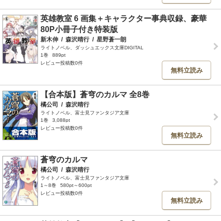
英雄教室 6 画集＋キャラクター事典収録、豪華
80P小冊子付き特装版
新木伸
/
森沢晴行
/
星野蒼一朗
ライトノベル、ダッシュエックス文庫DIGITAL
1巻
889pt
レビュー投稿数0件
無料立読み
【合本版】蒼穹のカルマ 全8巻
橘公司
/
森沢晴行
ライトノベル、富士見ファンタジア文庫
1巻
3,088pt
レビュー投稿数0件
無料立読み
蒼穹のカルマ
橘公司
/
森沢晴行
ライトノベル、富士見ファンタジア文庫
1～8巻
580pt～600pt
レビュー投稿数0件
無料立読み