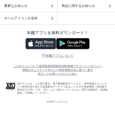
重要なお知らせ
商品に関するお知らせ
ホームアイコンを追加
本棚アプリを無料ダウンロード！
本棚アプリについて
このサイトについて
推奨環境
利用規約
ISBN検索
プライバシーポリシー
情報セキュリティーポリシー
特定商取引法に基づく表示
安心してお使いいただくために
ABJマークは、この電子書店・電子書籍配信サービスが、 著作権者からコンテ
ンツ使用許諾を得た正規版配信サービスであることを示す登録商標（登録番号
第6091713号）です。 詳しくは［ABJマーク］または［電子出版制作・流通協
議会］で検索してください。
(C)NTTソルマーレ