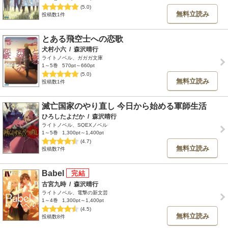
(5.0)
無料立読み
投稿数1件
とある飛空士への恋歌
犬村小六
/
森沢晴行
ライトノベル、ガガガ文庫
1～5巻
570pt～660pt
(5.0)
無料立読み
投稿数1件
滅亡国家のやり直し 今日から始める軍師生活
ひろしたよだか
/
森沢晴行
ライトノベル、SQEXノベル
1～5巻
1,300pt～1,400pt
(4.7)
無料立読み
投稿数7件
Babel
古宮九時
/
森沢晴行
ライトノベル、電撃の新文芸
1～4巻
1,300pt～1,400pt
(4.5)
無料立読み
投稿数8件