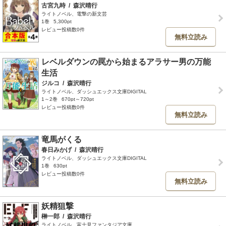
古宮九時
/
森沢晴行
ライトノベル、電撃の新文芸
1巻
5,300pt
レビュー投稿数0件
無料立読み
レベルダウンの罠から始まるアラサー男の万能
生活
ジルコ
/
森沢晴行
ライトノベル、ダッシュエックス文庫DIGITAL
1～2巻
670pt～720pt
レビュー投稿数0件
無料立読み
竜馬がくる
春日みかげ
/
森沢晴行
ライトノベル、ダッシュエックス文庫DIGITAL
1巻
630pt
レビュー投稿数0件
無料立読み
妖精狙撃
榊一郎
/
森沢晴行
ライトノベル、富士見ファンタジア文庫