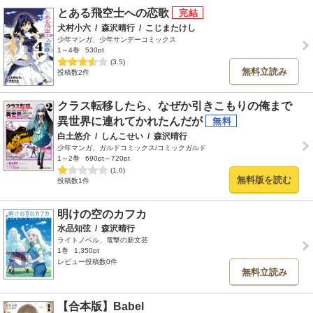
とある飛空士への恋歌
犬村小六
/
森沢晴行
/
こじまたけし
少年マンガ、少年サンデーコミックス
1～4巻
530pt
(3.5)
無料立読み
投稿数2件
クラス転移したら、なぜか引きこもりの俺まで
異世界に連れてかれたんだが
白土悠介
/
しんこせい
/
森沢晴行
少年マンガ、ガルドコミックス/コミックガルド
1～2巻
690pt～720pt
(1.0)
無料版を読む
投稿数1件
明けの空のカフカ
水品知弦
/
森沢晴行
ライトノベル、電撃の新文芸
1巻
1,350pt
レビュー投稿数0件
無料立読み
【合本版】Babel