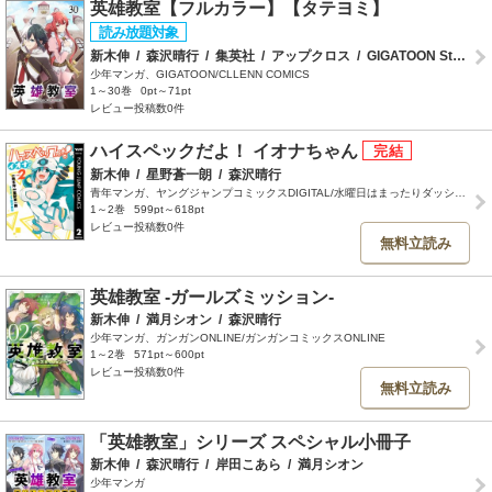
英雄教室【フルカラー】【タテヨミ】
新木伸
/
森沢晴行
/
集英社
/
アップクロス
/
GIGATOON Studio
少年マンガ、GIGATOON/CLLENN COMICS
1～30巻
0pt～71pt
レビュー投稿数0件
ハイスペックだよ！ イオナちゃん
新木伸
/
星野蒼一朗
/
森沢晴行
青年マンガ、ヤングジャンプコミックスDIGITAL/水曜日はまったりダッシュエックスコミック
1～2巻
599pt～618pt
レビュー投稿数0件
無料立読み
英雄教室 -ガールズミッション-
新木伸
/
満月シオン
/
森沢晴行
少年マンガ、ガンガンONLINE/ガンガンコミックスONLINE
1～2巻
571pt～600pt
レビュー投稿数0件
無料立読み
「英雄教室」シリーズ スペシャル小冊子
新木伸
/
森沢晴行
/
岸田こあら
/
満月シオン
少年マンガ