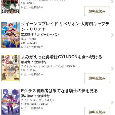
1巻
630pt
レビュー投稿数0件
無料立読み
クイーンズブレイド リベリオン 大海賊キャプテ
ン・リリアナ
森沢晴行
/
ホビージャパン
小説・実用書
1巻
1,429pt
レビュー投稿数0件
よみがえった勇者はGYU-DONを食べ続ける
稲荷竜
/
森沢晴行
ライトノベル、ジャンプジェイブックスDIGITAL
1巻
1,111pt
レビュー投稿数0件
無料立読み
Eクラス冒険者は果てなき騎士の夢を見る
夏柘楽緒
/
森沢晴行
ライトノベル、ファミ通文庫
1～2巻
620pt～700pt
レビュー投稿数0件
無料立読み