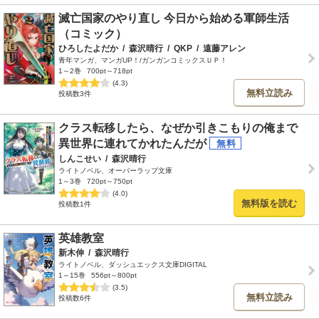
滅亡国家のやり直し 今日から始める軍師生活
（コミック）
ひろしたよだか
/
森沢晴行
/
QKP
/
遠藤アレン
青年マンガ、マンガUP！/ガンガンコミックスＵＰ！
1～2巻
700pt～718pt
(4.3)
無料立読み
投稿数3件
クラス転移したら、なぜか引きこもりの俺まで
異世界に連れてかれたんだが
しんこせい
/
森沢晴行
ライトノベル、オーバーラップ文庫
1～3巻
720pt～750pt
(4.0)
無料版を読む
投稿数1件
英雄教室
新木伸
/
森沢晴行
ライトノベル、ダッシュエックス文庫DIGITAL
1～15巻
556pt～800pt
(3.5)
無料立読み
投稿数6件