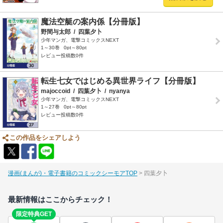
魔法空艇の案内係【分冊版】
野間与太郎
/
四葉夕卜
少年マンガ、電撃コミックスNEXT
1～30巻
0pt～80pt
レビュー投稿数0件
転生七女ではじめる異世界ライフ【分冊版】
majoccoid
/
四葉夕卜
/
nyanya
少年マンガ、電撃コミックスNEXT
1～27巻
0pt～80pt
レビュー投稿数0件
この作品をシェアしよう
漫画(まんが)・電子書籍のコミックシーモアTOP
四葉夕卜
最新情報はここからチェック！
限定特典GET