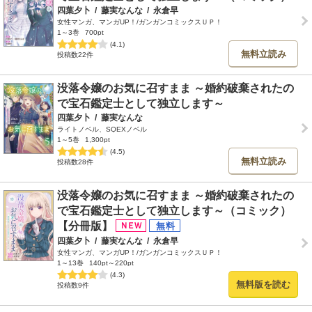
四葉夕卜
/
藤実なんな
/
永倉早
女性マンガ、マンガUP！/ガンガンコミックスＵＰ！
1～3巻
700pt
(4.1)
無料立読み
投稿数22件
没落令嬢のお気に召すまま ～婚約破棄されたの
で宝石鑑定士として独立します～
四葉夕卜
/
藤実なんな
ライトノベル、SQEXノベル
1～5巻
1,300pt
(4.5)
無料立読み
投稿数28件
没落令嬢のお気に召すまま ～婚約破棄されたの
で宝石鑑定士として独立します～（コミック）
【分冊版】
四葉夕卜
/
藤実なんな
/
永倉早
女性マンガ、マンガUP！/ガンガンコミックスＵＰ！
1～13巻
140pt～220pt
(4.3)
無料版を読む
投稿数9件