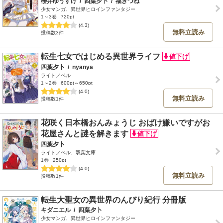
櫻井ゆうすけ
/
四葉夕卜
/
福きつね
少女マンガ、異世界ヒロインファンタジー
1～3巻
720pt
(4.3)
無料立読み
投稿数3件
転生七女ではじめる異世界ライフ
四葉夕卜
/
nyanya
ライトノベル
1～2巻
600pt～650pt
(4.0)
無料立読み
投稿数1件
花咲く日本橋おんみょうじ おばけ嫌いですがお
花屋さんと謎を解きます
四葉夕卜
ライトノベル、双葉文庫
1巻
250pt
(4.0)
無料立読み
投稿数1件
転生大聖女の異世界のんびり紀行 分冊版
キダニエル
/
四葉夕卜
少女マンガ、異世界ヒロインファンタジー