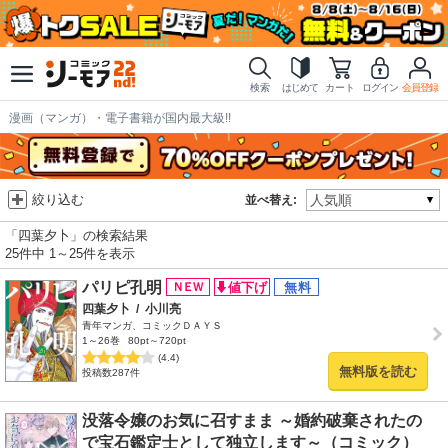
検索
はじめて
カート
ログイン
会員登録
漫画（マンガ）・電子書籍が国内最大級!!
絞り込む
並べ替え:
「四葉夕卜」の検索結果
25件中 1～25件を表示
パリピ孔明
四葉夕卜
/
小川亮
青年マンガ、コミックＤＡＹＳ
1～26巻
80pt～720pt
(4.4)
無料版を読む
投稿数287件
没落令嬢のお気に召すまま ～婚約破棄されたの
で宝石鑑定士として独立します～（コミック）