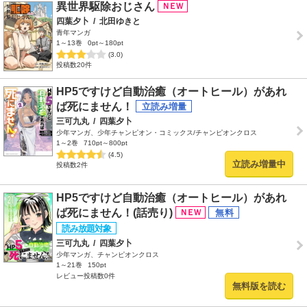
異世界駆除おじさん
四葉夕卜
/
北田ゆきと
青年マンガ
1～13巻
0pt～180pt
(3.0)
投稿数20件
HP5ですけど自動治癒（オートヒール）があれ
ば死にません！
三可九丸
/
四葉夕卜
少年マンガ、少年チャンピオン・コミックス/チャンピオンクロス
1～2巻
710pt～800pt
(4.5)
立読み増量中
投稿数2件
HP5ですけど自動治癒（オートヒール）があれ
ば死にません！(話売り)
三可九丸
/
四葉夕卜
少年マンガ、チャンピオンクロス
1～21巻
150pt
レビュー投稿数0件
無料版を読む