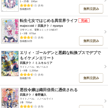
1～25巻
190pt
(3.9)
無料立読み
投稿数9件
転生七女ではじめる異世界ライフ
majoccoid
/
四葉夕卜
/
nyanya
少年マンガ、電撃コミックスNEXT
1～3巻
670pt
(3.8)
無料立読み
投稿数32件
エリィ・ゴールデンと悪戯な転換ブスでデブで
もイケメンエリート
四葉夕卜
/
ミユキルリア
ライトノベル、Mノベルス
1～8巻
1,200pt
(3.6)
無料立読み
投稿数7件
悪役令嬢は織田信長に憑依される
四葉夕卜
/
春野薫久
ライトノベル、Ｊノベルライト
1巻
700pt
(3.5)