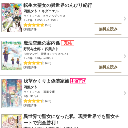
転生大聖女の異世界のんびり紀行
四葉夕卜
/
キダニエル
ライトノベル、Kラノベブックス
1～2巻
1,050pt～1,150pt
(5.0)
無料立読み
投稿数2件
魔法空艇の案内係
野間与太郎
/
四葉夕卜
少年マンガ、電撃コミックスNEXT
1～3巻
670pt～690pt
(4.8)
無料立読み
投稿数6件
浅草かくりよ偽装家族
四葉夕卜
ライトノベル、双葉文庫
1巻
310pt
(4.5)
投稿数2件
異世界で聖女になった私、現実世界でも聖女チ
ートで完全勝利！