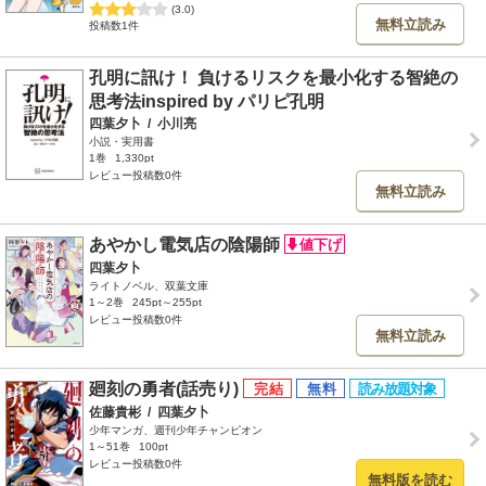
(3.0)
無料立読み
投稿数1件
孔明に訊け！ 負けるリスクを最小化する智絶の
思考法inspired by パリピ孔明
四葉夕卜
/
小川亮
小説・実用書
1巻
1,330pt
レビュー投稿数0件
無料立読み
あやかし電気店の陰陽師
四葉夕卜
ライトノベル、双葉文庫
1～2巻
245pt～255pt
レビュー投稿数0件
無料立読み
廻刻の勇者(話売り)
佐藤貴彬
/
四葉夕卜
少年マンガ、週刊少年チャンピオン
1～51巻
100pt
レビュー投稿数0件
無料版を読む