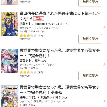
無料立読み
投稿数2件
織田信長に憑依された悪役令嬢は天下統一した
くない!
四葉夕卜
/
popopo
/
ちょじょすてろ
青年マンガ、ジャルダンコミックス
1～3巻
700pt～720pt
(3.2)
無料立読み
投稿数9件
異世界で聖女になった私、現実世界でも聖女チ
ートで完全勝利！
四葉夕卜
/
福きつね
ライトノベル、Kラノベブックス
1～2巻
1,050pt
(3.0)
無料立読み
投稿数2件
異世界で聖女になった私、現実世界でも聖女チ
ートで完全勝利！ 分冊版
櫻井ゆうすけ
/
四葉夕卜
/
福きつね
少女マンガ、異世界ヒロインファンタジー
1～8巻
190pt