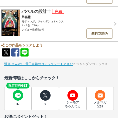
バベルの設計士
芦藻彬
青年マンガ、ジャルダンコミックス
1～2巻
720pt
レビュー投稿数0件
無料立読み
この作品をシェアしよう
漫画(まんが)・電子書籍のコミックシーモアTOP
ジャルダンコミックス
最新情報はここからチェック！
限定特典GET
シーモア
メルマガ
LINE
X
ちゃんねる
登録
お得にポイントゲット！