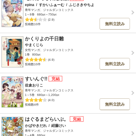
epina
/
すかいふぁーむ
/
ふじさきやちよ
青年マンガ、ジャルダンコミックス
1～8巻
680pt～750pt
(2.9)
無料立読み
投稿数10件
かくりよの千日雛
やまくじら
女性マンガ、ジャルダンコミックス
1巻
800pt
(4.9)
無料立読み
投稿数10件
すいんぐ!!
佐倉おりこ
青年マンガ、ジャルダンコミックス
1～5巻
680pt～1,200pt
(4.0)
無料立読み
投稿数4件
はぐるまどらいぶ。
かばやきだれ
/
紺藤けい
青年マンガ、ジャルダンコミックス
1～4巻
680pt