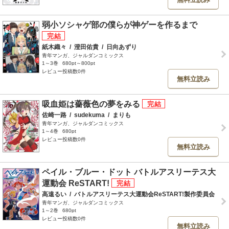
弱小ソシャゲ部の僕らが神ゲーを作るまで
紙木織々
/
澄田佑貴
/
日向あずり
青年マンガ、ジャルダンコミックス
1～3巻
680pt～800pt
レビュー投稿数0件
無料立読み
吸血姫は薔薇色の夢をみる
佐崎一路
/
sudekuma
/
まりも
青年マンガ、ジャルダンコミックス
1～4巻
680pt
レビュー投稿数0件
無料立読み
ペイル・ブルー・ドット バトルアスリーテス大
運動会 ReSTART!
高遠るい
/
バトルアスリーテス大運動会ReSTART!製作委員会
青年マンガ、ジャルダンコミックス
1～2巻
680pt
レビュー投稿数0件
無料立読み