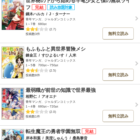
世界樹の下から始める半竜少女と僕の無双ライ
フ
鏑木ハルカ
/
J・ターナー
青年マンガ、ジャルダンコミックス
1～7巻
680pt
(2.7)
無料立読み
投稿数3件
もふもふと異世界冒険メシ
錬金王
/
すひよるいす
/
人米
青年マンガ、ジャルダンコミックス
1～5巻
700pt～750pt
(2.5)
無料立読み
投稿数8件
最弱職が前世の知識で世界最強
相野仁
/
アオエナ
青年マンガ、ジャルダンコミックス
1～4巻
680pt～720pt
(2.0)
無料立読み
投稿数1件
転生魔王の勇者学園無双
岸本和葉
/
美澄しゅんう
/
桑島黎音