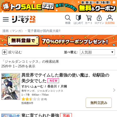
検索
はじめて
カート
ログイン
会員登録
漫画（マンガ）・電子書籍が国内最大級!!
絞り込む
並べ替え:
「ジャルダンコミックス」の検索結果
25件中 1～25件を表示
異世界でテイムした最強の使い魔は、幼馴染の
美少女でした
すかいふぁーむ
/
長谷川
/
片桐
青年マンガ、ジャルダンコミックス
1～7巻
680pt～750pt
(2.8)
無料立読み
投稿数6件
竜に育てられた最強