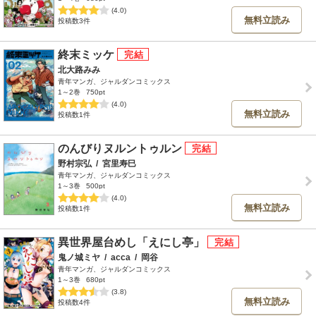
(4.0)
無料立読み
投稿数3件
終末ミッケ
北大路みみ
青年マンガ、ジャルダンコミックス
1～2巻
750pt
(4.0)
無料立読み
投稿数1件
のんびりヌルントゥルン
野村宗弘
/
宮里寿巳
青年マンガ、ジャルダンコミックス
1～3巻
500pt
(4.0)
無料立読み
投稿数1件
異世界屋台めし「えにし亭」
鬼ノ城ミヤ
/
acca
/
岡谷
青年マンガ、ジャルダンコミックス
1～3巻
680pt
(3.8)
無料立読み
投稿数4件