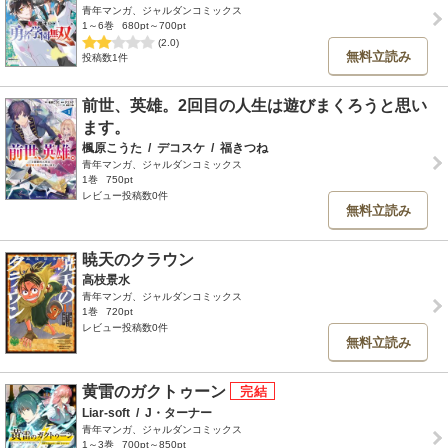
青年マンガ、ジャルダンコミックス
1～6巻
680pt～700pt
(2.0)
無料立読み
投稿数1件
前世、英雄。2回目の人生は遊びまくろうと思い
ます。
楓原こうた
/
デコスケ
/
福きつね
青年マンガ、ジャルダンコミックス
1巻
750pt
レビュー投稿数0件
無料立読み
暁天のクラウン
高枝景水
青年マンガ、ジャルダンコミックス
1巻
720pt
レビュー投稿数0件
無料立読み
黄雷のガクトゥーン
Liar-soft
/
J・ターナー
青年マンガ、ジャルダンコミックス
1～3巻
700pt～850pt