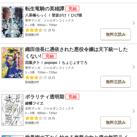
転生竜騎の英雄譚
八茶橋らっく
/
登坂がけ
/
ひげ猫
青年マンガ、ジャルダンコミックス
1～3巻
680pt～700pt
(3.5)
無料立読み
投稿数2件
織田信長に憑依された悪役令嬢は天下統一した
くない!
四葉夕卜
/
popopo
/
ちょじょすてろ
青年マンガ、ジャルダンコミックス
1～3巻
700pt～720pt
(3.2)
無料立読み
投稿数9件
ポラリティ透明期
綾幡フイヱ
女性マンガ、ジャルダンコミックス
1～3巻
680pt～720pt
(3.0)
無料立読み
投稿数1件