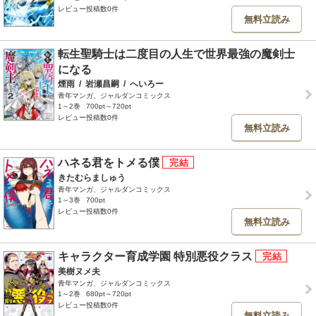
レビュー投稿数0件
無料立読み
転生聖騎士は二度目の人生で世界最強の魔剣士
になる
煙雨
/
岩瀬昌嗣
/
へいろー
青年マンガ、ジャルダンコミックス
1～2巻
700pt～720pt
レビュー投稿数0件
無料立読み
ハネる君をトメる僕
きたむらましゅう
青年マンガ、ジャルダンコミックス
1～3巻
700pt
レビュー投稿数0件
無料立読み
キャラクター育成学園 特別悪役クラス
美樹ヌメ夫
青年マンガ、ジャルダンコミックス
1～2巻
680pt～720pt
レビュー投稿数0件
無料立読み