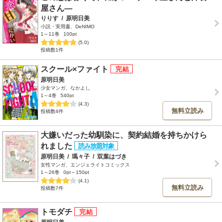
屋さん―
りりす
/
原明日美
小説・実用書、DeNIMO
1～11巻
100pt
(5.0)
投稿数1件
スクール×ファイト
原明日美
少女マンガ、なかよし
1～4巻
540pt
(4.3)
無料立読み
投稿数4件
大嫌いだった幼馴染に、契約結婚を持ちかけら
れました
原明日美
/
瑪々子
/
双葉はづき
女性マンガ、エンジェライトコミックス
1～26巻
0pt～150pt
(4.1)
無料立読み
投稿数7件
トモダチ