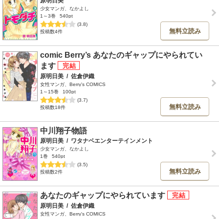
原明日美
少女マンガ、なかよし
1～3巻
540pt
(3.8)
無料立読み
投稿数4件
comic Berry’s あなたのギャップにやられてい
ます
原明日美
/
佐倉伊織
女性マンガ、Berry's COMICS
1～15巻
100pt
(3.7)
無料立読み
投稿数18件
中川翔子物語
原明日美
/
ワタナベエンターテインメント
少女マンガ、なかよし
1巻
540pt
(3.5)
無料立読み
投稿数2件
あなたのギャップにやられています
原明日美
/
佐倉伊織
女性マンガ、Berry's COMICS