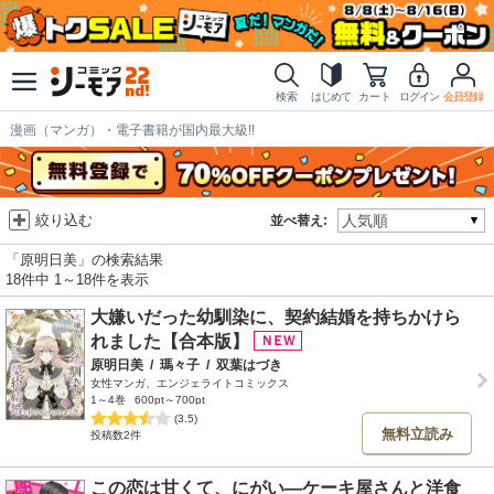
検索
はじめて
カート
ログイン
会員登録
漫画（マンガ）・電子書籍が国内最大級!!
絞り込む
並べ替え:
「原明日美」の検索結果
18件中 1～18件を表示
大嫌いだった幼馴染に、契約結婚を持ちかけら
れました【合本版】
原明日美
/
瑪々子
/
双葉はづき
女性マンガ、エンジェライトコミックス
1～4巻
600pt～700pt
(3.5)
無料立読み
投稿数2件
この恋は甘くて、にがい―ケーキ屋さんと洋食