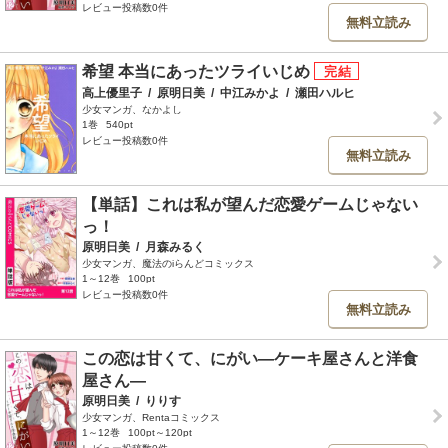
レビュー投稿数0件
無料立読み
希望 本当にあったツライいじめ
高上優里子
/
原明日美
/
中江みかよ
/
瀬田ハルヒ
少女マンガ、なかよし
1巻
540pt
レビュー投稿数0件
無料立読み
【単話】これは私が望んだ恋愛ゲームじゃない
っ！
原明日美
/
月森みるく
少女マンガ、魔法のiらんどコミックス
1～12巻
100pt
レビュー投稿数0件
無料立読み
この恋は甘くて、にがい―ケーキ屋さんと洋食
屋さん―
原明日美
/
りりす
少女マンガ、Rentaコミックス
1～12巻
100pt～120pt