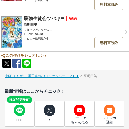
レビュー投稿数0件
無料立読み
最強生徒会ツバキヨ
原明日美
少女マンガ、なかよし
1～2巻
540pt
レビュー投稿数0件
無料立読み
この作品をシェアしよう
漫画(まんが)・電子書籍のコミックシーモアTOP
原明日美
最新情報はここからチェック！
限定特典GET
シーモア
メルマガ
LINE
X
ちゃんねる
登録