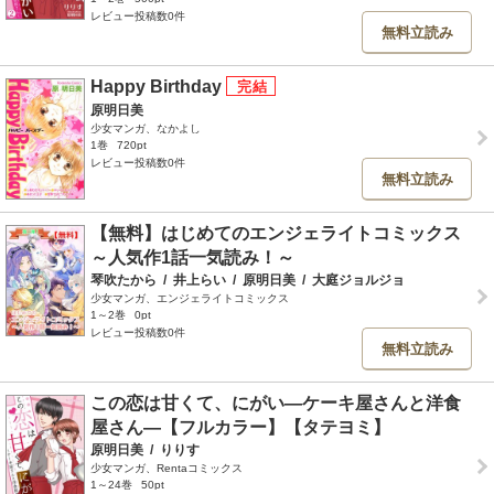
レビュー投稿数0件
無料立読み
Happy Birthday
原明日美
少女マンガ、なかよし
1巻
720pt
レビュー投稿数0件
無料立読み
【無料】はじめてのエンジェライトコミックス
～人気作1話一気読み！～
琴吹たから
/
井上らい
/
原明日美
/
大庭ジョルジョ
少女マンガ、エンジェライトコミックス
1～2巻
0pt
レビュー投稿数0件
無料立読み
この恋は甘くて、にがい―ケーキ屋さんと洋食
屋さん―【フルカラー】【タテヨミ】
原明日美
/
りりす
少女マンガ、Rentaコミックス
1～24巻
50pt