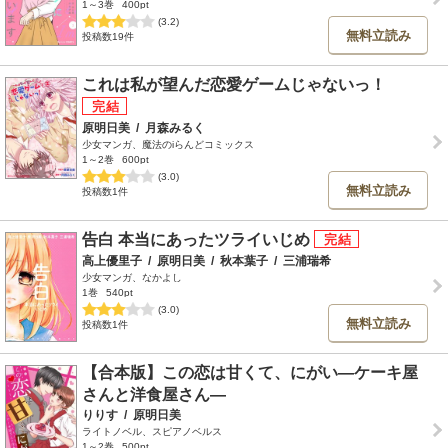
1～3巻
400pt
(3.2)
無料立読み
投稿数19件
これは私が望んだ恋愛ゲームじゃないっ！
原明日美
/
月森みるく
少女マンガ、魔法のiらんどコミックス
1～2巻
600pt
(3.0)
無料立読み
投稿数1件
告白 本当にあったツライいじめ
高上優里子
/
原明日美
/
秋本葉子
/
三浦瑞希
少女マンガ、なかよし
1巻
540pt
(3.0)
無料立読み
投稿数1件
【合本版】この恋は甘くて、にがい―ケーキ屋
さんと洋食屋さん―
りりす
/
原明日美
ライトノベル、スピアノベルス
1～2巻
500pt