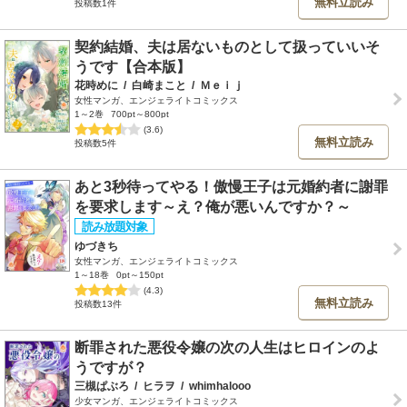
無料立読み
投稿数1件
契約結婚、夫は居ないものとして扱っていいそ
うです【合本版】
花時めに
/
白崎まこと
/
Ｍｅｉｊ
女性マンガ、エンジェライトコミックス
1～2巻
700pt～800pt
(3.6)
無料立読み
投稿数5件
あと3秒待ってやる！傲慢王子は元婚約者に謝罪
を要求します～え？俺が悪いんですか？～
ゆづきち
女性マンガ、エンジェライトコミックス
1～18巻
0pt～150pt
(4.3)
無料立読み
投稿数13件
断罪された悪役令嬢の次の人生はヒロインのよ
うですが？
三槻ぱぶろ
/
ヒラヲ
/
whimhalooo
少女マンガ、エンジェライトコミックス