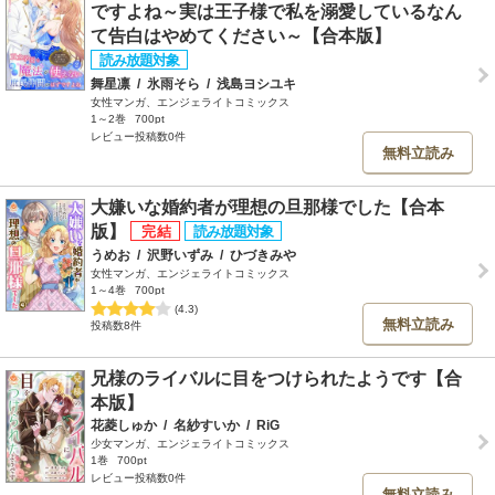
ですよね～実は王子様で私を溺愛しているなん
て告白はやめてください～【合本版】
舞星凛
/
氷雨そら
/
浅島ヨシユキ
女性マンガ、エンジェライトコミックス
1～2巻
700pt
レビュー投稿数0件
無料立読み
大嫌いな婚約者が理想の旦那様でした【合本
版】
うめお
/
沢野いずみ
/
ひづきみや
女性マンガ、エンジェライトコミックス
1～4巻
700pt
(4.3)
無料立読み
投稿数8件
兄様のライバルに目をつけられたようです【合
本版】
花菱しゅか
/
名紗すいか
/
RiG
少女マンガ、エンジェライトコミックス
1巻
700pt
レビュー投稿数0件
無料立読み