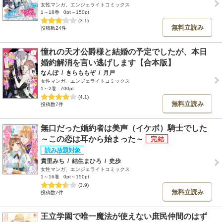
女性マンガ、エンジェライトコミックス
1～18巻
0pt～150pt
(3.1)
無料立読み
投稿数24件
憧れの天才公爵様と結婚の予定でしたが、本日
婚約解消を言い逃げします【合本版】
なんぽ
/
きらももぞ
/
月戸
女性マンガ、エンジェライトコミックス
1～2巻
700pt
(4.1)
無料立読み
投稿数7件
無口だった婚約者は美声（イケボ）騎士でした
～この恋は耳から始まった～
貴里みち
/
結生まひろ
/
史歩
女性マンガ、エンジェライトコミックス
1～16巻
0pt～150pt
(3.9)
無料立読み
投稿数7件
王立学園で唯一魔法が使えない庶民仲間のはず