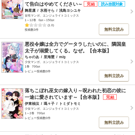
て告白はやめてください～
舞星凛
/
氷雨そら
/
浅島ヨシユキ
女性マンガ、エンジェライトコミックス
1～12巻
0pt～150pt
(1.0)
無料立読み
投稿数3件
悪役令嬢は全力でグータラしたいのに、隣国皇
太子が溺愛してくる。なぜ。【合本版】
ちゃのあ
/
里海慧
/
m/g
少女マンガ、エンジェライトコミックス
1巻
700pt
レビュー投稿数0件
無料立読み
落ちこぼれ巫女の嫁入り～呪われた初恋の彼に
一途に愛されています～【合本版】
伊東柚汰
/
瑪々子
/
トミダトモミ
少女マンガ、エンジェライトコミックス
1～2巻
700pt
レビュー投稿数0件
無料立読み