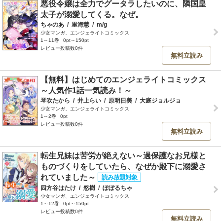
悪役令嬢は全力でグータラしたいのに、隣国皇
太子が溺愛してくる。なぜ。
ちゃのあ
/
里海慧
/
m/g
少女マンガ、エンジェライトコミックス
1～11巻
0pt～150pt
レビュー投稿数0件
無料立読み
【無料】はじめてのエンジェライトコミックス
～人気作1話一気読み！～
琴吹たから
/
井上らい
/
原明日美
/
大庭ジョルジョ
少女マンガ、エンジェライトコミックス
1～2巻
0pt
レビュー投稿数0件
無料立読み
転生兄妹は苦労が絶えない～過保護なお兄様と
ものづくりをしていたら、なぜか殿下に溺愛さ
れていました～
四方谷はたけ
/
悠樹
/
ぽぽるちゃ
少女マンガ、エンジェライトコミックス
1～12巻
0pt～150pt
レビュー投稿数0件
無料立読み