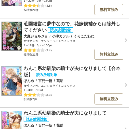
1～22巻
0pt～150pt
(3.8)
無料立読み
投稿数20件
荘園経営に夢中なので、花嫁候補からは除外し
てください
大庭ジョルジョ
/
小津カヲル
/
くろこだわに
女性マンガ、エンジェライトコミックス
1～18巻
0pt～150pt
(3.4)
無料立読み
投稿数21件
わんこ系幼馴染の騎士が夫になりまして【合本
版】
ぽんぬ
/
百門一新
/
茲助
女性マンガ、エンジェライトコミックス
1～3巻
700pt
(3.3)
無料立読み
投稿数7件
わんこ系幼馴染の騎士が夫になりまして
ぽんぬ
/
百門一新
/
茲助