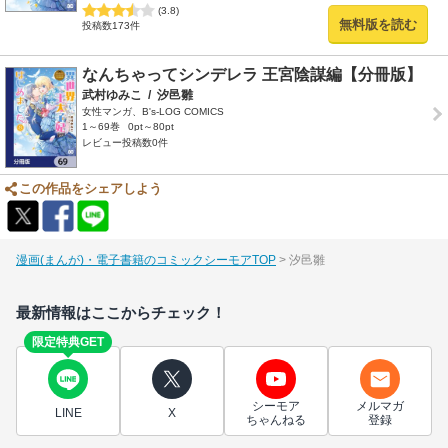
(3.8)
無料版を読む
投稿数173件
なんちゃってシンデレラ 王宮陰謀編【分冊版】
武村ゆみこ
/
汐邑雛
女性マンガ、B's-LOG COMICS
1～69巻
0pt～80pt
レビュー投稿数0件
この作品をシェアしよう
漫画(まんが)・電子書籍のコミックシーモアTOP
汐邑雛
最新情報はここからチェック！
限定特典GET
シーモア
メルマガ
LINE
X
ちゃんねる
登録