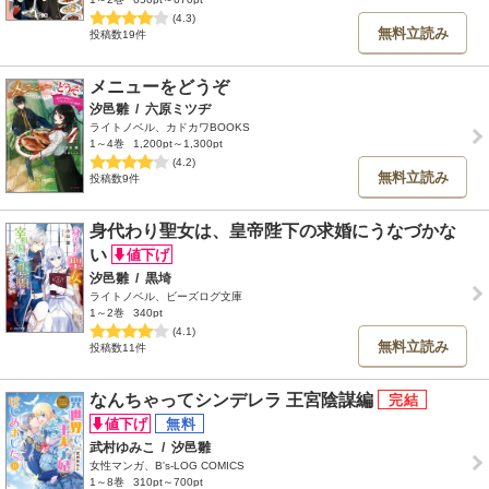
(4.3)
無料立読み
投稿数19件
メニューをどうぞ
汐邑雛
/
六原ミツヂ
ライトノベル、カドカワBOOKS
1～4巻
1,200pt～1,300pt
(4.2)
無料立読み
投稿数9件
身代わり聖女は、皇帝陛下の求婚にうなづかな
い
汐邑雛
/
黒埼
ライトノベル、ビーズログ文庫
1～2巻
340pt
(4.1)
無料立読み
投稿数11件
なんちゃってシンデレラ 王宮陰謀編
武村ゆみこ
/
汐邑雛
女性マンガ、B's-LOG COMICS
1～8巻
310pt～700pt