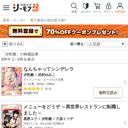
検索
はじめて
カート
ログイン
会員登録
漫画（マンガ）・電子書籍が国内最大級!!
絞り込む
並べ替え:
「汐邑雛」の検索結果
6件中 1～6件を表示
なんちゃってシンデレラ
汐邑雛
/
武村ゆみこ
ライトノベル、ビーズログ文庫
1～12巻
600pt～680pt
(4.3)
無料立読み
投稿数74件
メニューをどうぞ ～異世界レストランに転職し
ました～
黒野ユウ
/
汐邑雛
/
六原ミツヂ
少女マンガ、B's-LOG COMICS
1～2巻
650pt～670pt