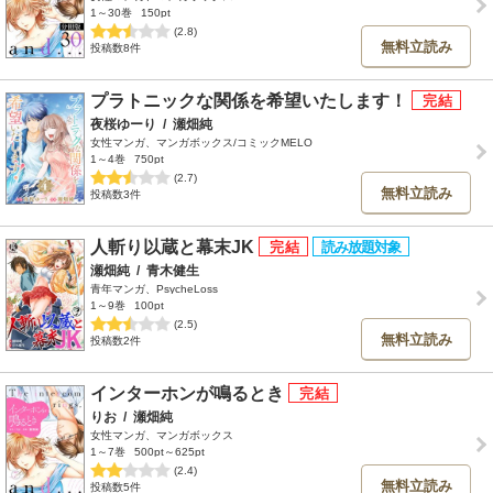
1～30巻
150pt
(2.8)
無料立読み
投稿数8件
プラトニックな関係を希望いたします！
夜桜ゆーり
/
瀬畑純
女性マンガ、マンガボックス/コミックMELO
1～4巻
750pt
(2.7)
無料立読み
投稿数3件
人斬り以蔵と幕末JK
瀬畑純
/
青木健生
青年マンガ、PsycheLoss
1～9巻
100pt
(2.5)
無料立読み
投稿数2件
インターホンが鳴るとき
りお
/
瀬畑純
女性マンガ、マンガボックス
1～7巻
500pt～625pt
(2.4)
無料立読み
投稿数5件