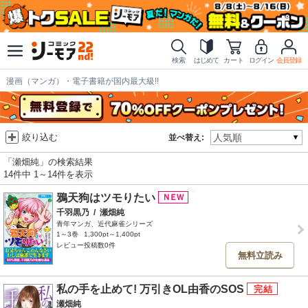
検索
はじめて
カート
ログイン
会員登録
漫画（マンガ）・電子書籍が国内最大級!!
絞り込む
並べ替え:
「瀬畑純」の検索結果
14件中 1～14件を表示
鴉天狗はツモりたい
千羽黒乃
/
瀬畑純
青年マンガ、近代麻雀シリーズ
1～3巻
1,300pt～1,400pt
レビュー投稿数0件
無料立読み
私の手を止めて! 万引きOL由香のSOS
瀬畑純