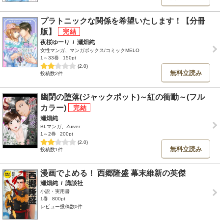
プラトニックな関係を希望いたします！【分冊
版】
夜桜ゆーり
/
瀬畑純
女性マンガ、マンガボックス/コミックMELO
1～33巻
150pt
(2.0)
無料立読み
投稿数2件
幽閉の堕落(ジャックポット)～紅の衝動～(フル
カラー)
瀬畑純
BLマンガ、Zuiver
1～2巻
200pt
(2.0)
無料立読み
投稿数1件
漫画でよめる！ 西郷隆盛 幕末維新の英傑
瀬畑純
/
講談社
小説・実用書
1巻
800pt
レビュー投稿数0件