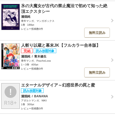
氷の大魔女が古代の禁止魔法で初めて知った絶
頂エクスタシー
瀬畑純
青年マンガ、マンガボックス
1巻
188pt
レビュー投稿数0件
無料立読み
人斬り以蔵と幕末JK【フルカラー合本版】
瀬畑純
/
青木健生
青年マンガ、PsycheLoss
1～3巻
400pt
レビュー投稿数0件
無料立読み
エターナルデザイア～幻惑世界の罠と蜜
瀬畑純
/
BANANA
アダルトマンガ、NIKI
1巻
300pt
レビュー投稿数0件