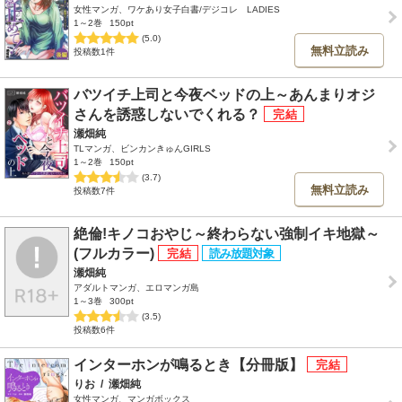
女性マンガ、ワケあり女子白書/デジコレ LADIES
1～2巻
150pt
(5.0)
無料立読み
投稿数1件
バツイチ上司と今夜ベッドの上～あんまりオジ
さんを誘惑しないでくれる？
瀬畑純
TLマンガ、ビンカンきゅんGIRLS
1～2巻
150pt
(3.7)
無料立読み
投稿数7件
絶倫!キノコおやじ～終わらない強制イキ地獄～
(フルカラー)
瀬畑純
アダルトマンガ、エロマンガ島
1～3巻
300pt
(3.5)
投稿数6件
インターホンが鳴るとき【分冊版】
りお
/
瀬畑純
女性マンガ、マンガボックス