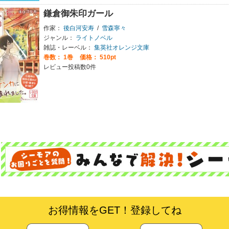
鎌倉御朱印ガール
作家：
後白河安寿
/
雪森寧々
ジャンル：
ライトノベル
雑誌・レーベル：
集英社オレンジ文庫
巻数：
1巻
価格： 510pt
レビュー投稿数0件
お得情報をGET！登録してね