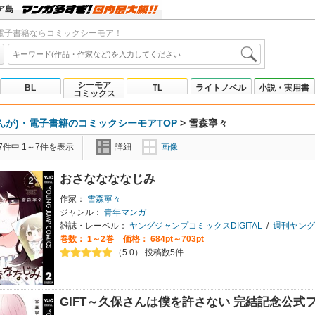
ア島
電子書籍ならコミックシーモア！
シーモア
BL
TL
ライトノベル
小説・実用書
コミックス
んが)・電子書籍のコミックシーモアTOP
>
雪森寧々
7件中 1～7件を表示
詳細
画像
おさななななじみ
作家：
雪森寧々
ジャンル：
青年マンガ
雑誌・レーベル：
ヤングジャンプコミックスDIGITAL
/
週刊ヤング
巻数：
1～2巻
価格： 684pt～703pt
（5.0） 投稿数5件
GIFT～久保さんは僕を許さない 完結記念公式