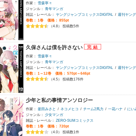
作家：
雪森寧々
ジャンル：
青年マンガ
雑誌・レーベル：
ヤングジャンプコミックスDIGITAL
/
週刊ヤング
巻数：
1巻
価格： 855pt
（4.8） 投稿数5件
久保さんは僕を許さない
作家：
雪森寧々
ジャンル：
青年マンガ
雑誌・レーベル：
ヤングジャンプコミックスDIGITAL
/
週刊ヤング
巻数：
1～12巻
価格： 570pt～646pt
（4.5） 投稿数176件
少年と私の事情アンソロジー
作家：
釜田みさと
/
ネコメヒコ
/
チーム2馬力
/
一花ハナ
/
にい
ジャンル：
少女マンガ
雑誌・レーベル：
ZERO-SUMコミックス
巻数：
1巻
価格： 720pt
（4.0） 投稿数1件