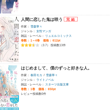
人間に恋した鬼は咲う
作家：
雪森寧々
ジャンル：
女性マンガ
雑誌・レーベル：
リュエルコミックス
巻数：
1～4巻
価格： 612pt
（3.7） 投稿数13件
はじめまして、僕のずっと好きな人。
作家：
春田モカ
/
雪森寧々
ジャンル：
ライトノベル
雑誌・レーベル：
スターツ出版文庫
巻数：
1巻
価格： 650pt
レビュー投稿数0件