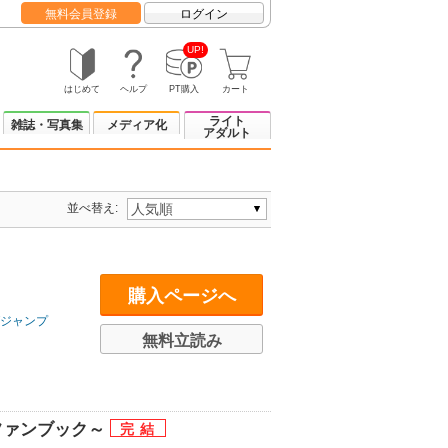
無料会員登録
ログイン
UP!
はじめて
ヘルプ
PT購入
カート
ライト
雑誌・写真集
メディア化
アダルト
並べ替え:
購入ページへ
ジャンプ
無料立読み
ファンブック～