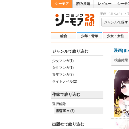
シーモア
読み放題
レビュー
シーモ
漫画（まんが）・
ジャンルで探す
総合
少年・青年
少女・女性
漫画(ま
ジャンルで絞り込む
検索結果
少女マンガ(1)
女性マンガ(1)
青年マンガ(3)
ライトノベル(2)
作家で絞り込む
選択解除
雪森寧々 (7)
出版社で絞り込む