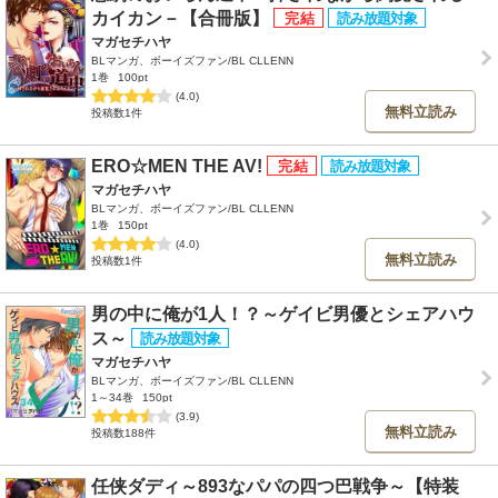
カイカン－【合冊版】
マガセチハヤ
BLマンガ、ボーイズファン/BL CLLENN
1巻
100pt
(4.0)
無料立読み
投稿数1件
ERO☆MEN THE AV!
マガセチハヤ
BLマンガ、ボーイズファン/BL CLLENN
1巻
150pt
(4.0)
無料立読み
投稿数1件
男の中に俺が1人！？～ゲイビ男優とシェアハウ
ス～
マガセチハヤ
BLマンガ、ボーイズファン/BL CLLENN
1～34巻
150pt
(3.9)
無料立読み
投稿数188件
任侠ダディ～893なパパの四つ巴戦争～【特装