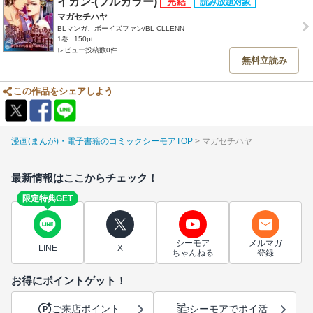
イカン-(フルカラー)
マガセチハヤ
BLマンガ、ボーイズファン/BL CLLENN
1巻
150pt
レビュー投稿数0件
無料立読み
この作品をシェアしよう
漫画(まんが)・電子書籍のコミックシーモアTOP
マガセチハヤ
最新情報はここからチェック！
限定特典GET
シーモア
メルマガ
LINE
X
ちゃんねる
登録
お得にポイントゲット！
ご来店ポイント
シーモアでポイ活