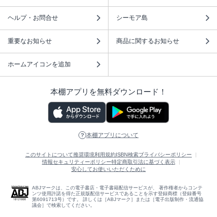
ヘルプ・お問合せ
シーモア島
重要なお知らせ
商品に関するお知らせ
ホームアイコンを追加
本棚アプリを無料ダウンロード！
本棚アプリについて
このサイトについて
推奨環境
利用規約
ISBN検索
プライバシーポリシー
情報セキュリティーポリシー
特定商取引法に基づく表示
安心してお使いいただくために
ABJマークは、この電子書店・電子書籍配信サービスが、 著作権者からコンテ
ンツ使用許諾を得た正規版配信サービスであることを示す登録商標（登録番号
第6091713号）です。 詳しくは［ABJマーク］または［電子出版制作・流通協
議会］で検索してください。