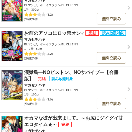
マガセチハヤ
BLマンガ、ボーイズファン/BL CLLENN
1巻
300pt
(3.2)
無料立読み
投稿数6件
お前のアソコにロッ禁オン♂
マガセチハヤ
BLマンガ、ボーイズファン/BL CLLENN
1～3巻
50pt
(3.2)
無料立読み
投稿数5件
漢獄島―NOピストン、NOサバイブ―【合冊
版】
マガセチハヤ
BLマンガ、ボーイズファン/BL CLLENN
1巻
100pt
(3.0)
無料立読み
投稿数1件
オカマな彼が出来まして。～お尻にグイグイ甘
エロタイム★～
マガセチハヤ