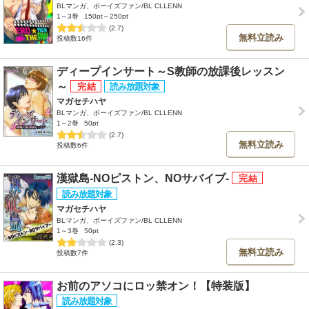
BLマンガ、ボーイズファン/BL CLLENN
1～3巻
150pt～250pt
(2.7)
無料立読み
投稿数16件
ディープインサート～S教師の放課後レッスン
～
マガセチハヤ
BLマンガ、ボーイズファン/BL CLLENN
1～2巻
50pt
(2.7)
無料立読み
投稿数6件
漢獄島-NOピストン、NOサバイブ-
マガセチハヤ
BLマンガ、ボーイズファン/BL CLLENN
1～3巻
50pt
(2.3)
無料立読み
投稿数7件
お前のアソコにロッ禁オン！【特装版】