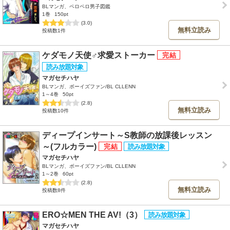
BLマンガ、ペロペロ男子図鑑
1巻
150pt
(3.0)
無料立読み
投稿数1件
ケダモノ天使♂求愛ストーカー
マガセチハヤ
BLマンガ、ボーイズファン/BL CLLENN
1～4巻
50pt
(2.8)
無料立読み
投稿数10件
ディープインサート～S教師の放課後レッスン
～(フルカラー)
マガセチハヤ
BLマンガ、ボーイズファン/BL CLLENN
1～2巻
60pt
(2.8)
無料立読み
投稿数8件
ERO☆MEN THE AV!（3）
マガセチハヤ