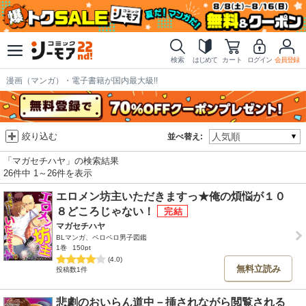
検索
はじめて
カート
ログイン
会員登録
漫画（マンガ）・電子書籍が国内最大級!!
絞り込む
並べ替え:
「マガセチハヤ」の検索結果
26件中 1～26件を表示
エロメン坊主いただきますっ★俺の煩悩が１０
８どころじゃない！
マガセチハヤ
BLマンガ、ペロペロ男子図鑑
1巻
150pt
(4.0)
無料立読み
投稿数1件
悲劇のおいらん道中－挿されながら閲覧される