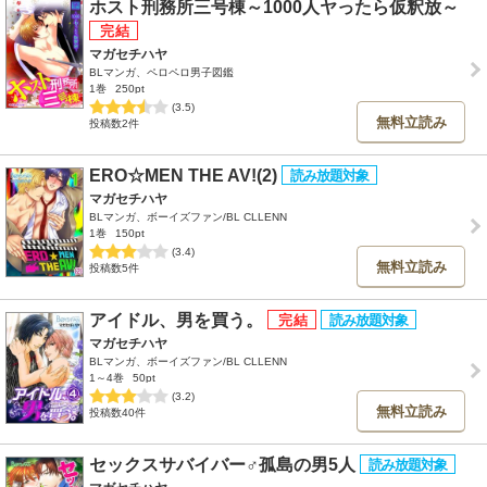
ホスト刑務所三号棟～1000人ヤったら仮釈放～
マガセチハヤ
BLマンガ、ペロペロ男子図鑑
1巻
250pt
(3.5)
無料立読み
投稿数2件
ERO☆MEN THE AV!(2)
マガセチハヤ
BLマンガ、ボーイズファン/BL CLLENN
1巻
150pt
(3.4)
無料立読み
投稿数5件
アイドル、男を買う。
マガセチハヤ
BLマンガ、ボーイズファン/BL CLLENN
1～4巻
50pt
(3.2)
無料立読み
投稿数40件
セックスサバイバー♂孤島の男5人