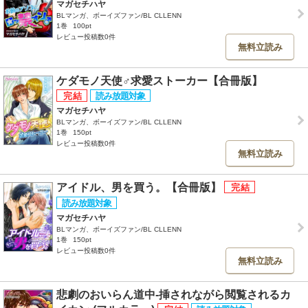
マガセチハヤ
BLマンガ、ボーイズファン/BL CLLENN
1巻
100pt
レビュー投稿数0件
無料立読み
ケダモノ天使♂求愛ストーカー【合冊版】
マガセチハヤ
BLマンガ、ボーイズファン/BL CLLENN
1巻
150pt
レビュー投稿数0件
無料立読み
アイドル、男を買う。【合冊版】
マガセチハヤ
BLマンガ、ボーイズファン/BL CLLENN
1巻
150pt
レビュー投稿数0件
無料立読み
悲劇のおいらん道中-挿されながら閲覧されるカ