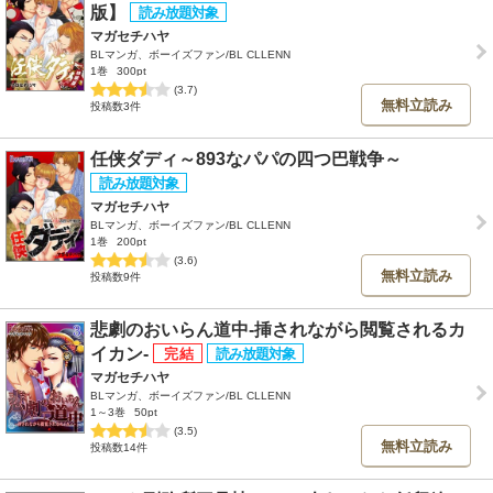
版】
マガセチハヤ
BLマンガ、ボーイズファン/BL CLLENN
1巻
300pt
(3.7)
無料立読み
投稿数3件
任侠ダディ～893なパパの四つ巴戦争～
マガセチハヤ
BLマンガ、ボーイズファン/BL CLLENN
1巻
200pt
(3.6)
無料立読み
投稿数9件
悲劇のおいらん道中-挿されながら閲覧されるカ
イカン-
マガセチハヤ
BLマンガ、ボーイズファン/BL CLLENN
1～3巻
50pt
(3.5)
無料立読み
投稿数14件