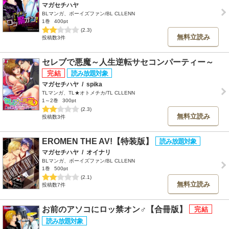
マガセチハヤ
BLマンガ、ボーイズファン/BL CLLENN
1巻
400pt
(2.3)
無料立読み
投稿数3件
セレブで悪魔～人生逆転サセコンパーティー～
マガセチハヤ
/
spika
TLマンガ、TL★オトメチカ/TL CLLENN
1～2巻
300pt
(2.3)
無料立読み
投稿数3件
EROMEN THE AV!【特装版】
マガセチハヤ
/
オイナリ
BLマンガ、ボーイズファン/BL CLLENN
1巻
500pt
(2.1)
無料立読み
投稿数7件
お前のアソコにロッ禁オン♂【合冊版】