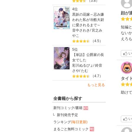
（3.8）
4位
顔が
黒妖の花嫁～忌み嫌
われた私が冷酷大尉
に愛されるまで～
短編
音中さわき
/
宮之み
ない
やこ
えろ
（4.5）
5位
い
【単話】公爵家の長
女でした
彩川ぬるぴょ
/
鈴音
さや
/
たむ
（4.7）
タイ
もっと見る
助け
全書籍から探す
新刊コミック/書籍
新刊発売予定
い
ランキング
(毎日更新)
まるごと無料コミック