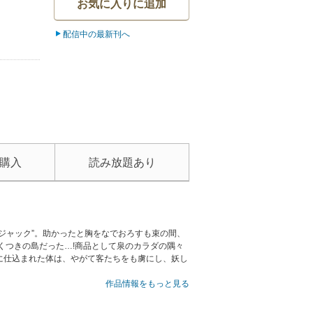
お気に入りに追加
配信中の最新刊へ
購入
読み放題あり
ジャック”。助かったと胸をなでおろすも束の間、
くつきの島だった…!商品として泉のカラダの隅々
に仕込まれた体は、やがて客たちをも虜にし、妖し
作品情報をもっと見る