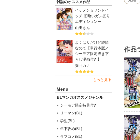
雑誌のオススメ作品
イケメン☆サンドイ
ッチ-初喰いガン掘り
エディションー
山田さん
よくばりだけど純情
作品
なので【単行本版／
シーモア限定描き下
ろし漫画付き】
奏井カナ
もっと見る
Menu
BLマンガオススメジャンル
シーモア限定特典付き
リーマン(BL)
学生(BL)
年下攻め(BL)
ラブコメ(BL)