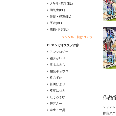
大学生･院生(BL)
同級生(BL)
任侠・極道(BL)
医者(BL)
俺様･ドS(BL)
ジャンル一覧はコチラ
BLマンガオススメ作家
アンソロジー
霜月かいり
坂本あきら
相葉キョウコ
柊みずか
新川ひより
双葉はづき
作品
たうみまゆ
芒其之一
ジャンル
麻生ミツ晃
作品タグ