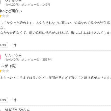
(女性/30代)
総レビュー数：145件
濃いけど面白い
としてサクッと読めます。ネタもそれなりに面白い、短編なので多少の強引感
かな。
もなかなか面白くて、顔の絵柄に抵抗がなければ、暇つぶしにはオススメしま
いね
0件
りんご
さん
(女性/40代)
総レビュー数：3537件
トルが（笑）
てもらったところまでは良いけど…展開が早すぎて置いてけぼり感があります
いね
0件
ALICEMISA
さん