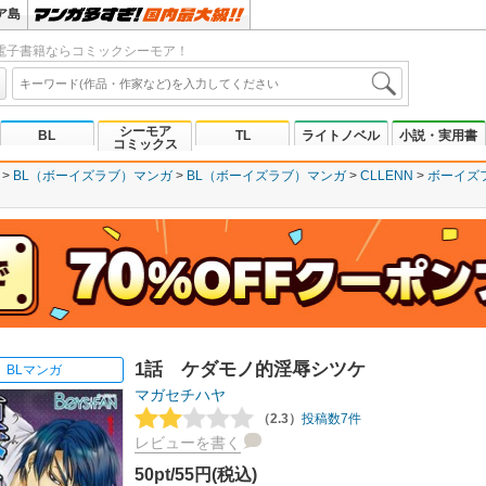
ア島
電子書籍ならコミックシーモア！
シーモア
BL
TL
ライトノベル
小説・実用書
コミックス
BL（ボーイズラブ）マンガ
BL（ボーイズラブ）マンガ
CLLENN
ボーイズ
1話 ケダモノ的淫辱シツケ
BLマンガ
マガセチハヤ
（2.3）
投稿数7件
レビューを書く
50pt/55円(税込)