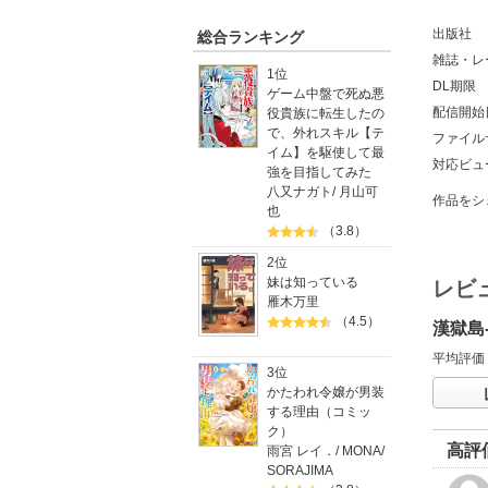
出版社
総合ランキング
雑誌・レ
1位
DL期限
ゲーム中盤で死ぬ悪
配信開始
役貴族に転生したの
で、外れスキル【テ
ファイル
イム】を駆使して最
対応ビュ
強を目指してみた
八又ナガト
/
月山可
作品をシ
也
（3.8）
2位
妹は知っている
レビ
雁木万里
（4.5）
漢獄島
平均評価
3位
かたわれ令嬢が男装
する理由（コミッ
ク）
高評
雨宮 レイ．
/
MONA
/
SORAJIMA