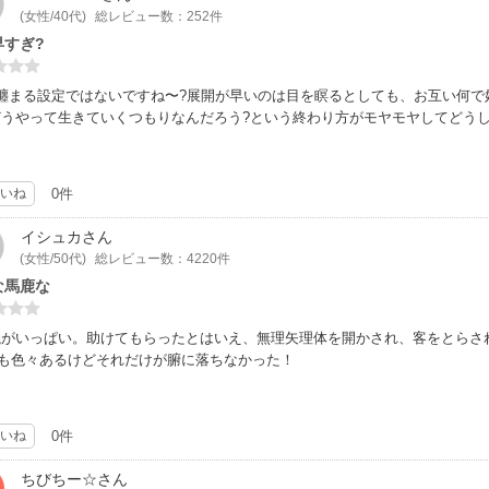
(女性/40代)
総レビュー数：252件
早すぎ?
で纏まる設定ではないですね〜?展開が早いのは目を瞑るとしても、お互い何
どうやって生きていくつもりなんだろう?という終わり方がモヤモヤしてどう
いね
0件
イシュカ
さん
(女性/50代)
総レビュー数：4220件
な馬鹿な
議がいっぱい。助けてもらったとはいえ、無理矢理体を開かされ、客をとらさ
にも色々あるけどそれだけが腑に落ちなかった！
いね
0件
ちびちー☆
さん