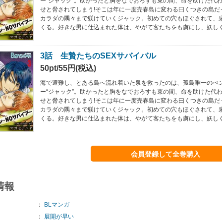
ー“ジャック”。助かったと胸をなでおろすも束の間、命を助けた代
せと脅されてしまう!そこは年に一度売春島に変わる曰くつきの島だ
カラダの隅々まで躾けていくジャック。初めての穴もほぐされて、
くる。好きな男に仕込まれた体は、やがて客たちをも虜にし、妖しく
3話 生贄たちのSEXサバイバル
50pt/55円(税込)
海で遭難し、とある島へ流れ着いた泉を救ったのは、孤島唯一のぺ
ー“ジャック”。助かったと胸をなでおろすも束の間、命を助けた代
せと脅されてしまう!そこは年に一度売春島に変わる曰くつきの島だ
カラダの隅々まで躾けていくジャック。初めての穴もほぐされて、
くる。好きな男に仕込まれた体は、やがて客たちをも虜にし、妖しく
会員登録して全巻購入
情報
：
BLマンガ
：
展開が早い