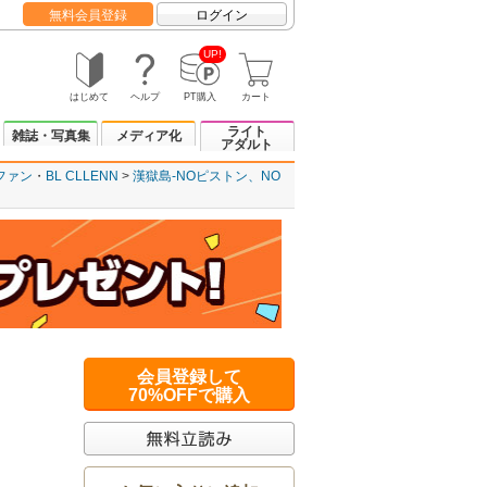
無料会員登録
ログイン
UP!
はじめて
ヘルプ
PT購入
カート
ライト
雑誌・写真集
メディア化
アダルト
ファン
BL CLLENN
漢獄島-NOピストン、NO
会員登録して
70%OFFで購入