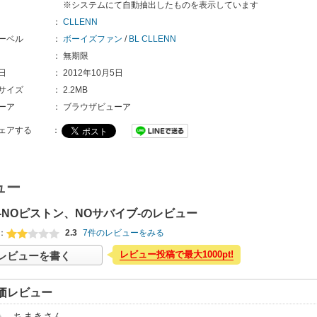
※システムにて自動抽出したものを表示しています
：
CLLENN
ーベル
：
ボーイズファン
/
BL CLLENN
：
無期限
日
：
2012年10月5日
サイズ
：
2.2MB
ーア
：
ブラウザビューア
ェアする
：
ュー
-NOピストン、NOサバイブ-のレビュー
：
2.3
7件のレビューをみる
レビュー投稿で最大1000pt!
レビューを書く
価レビュー
ちまき
さん