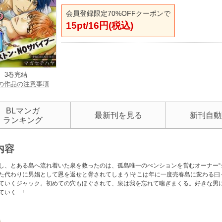
会員登録限定70%OFFクーポンで
15pt/16円(税込)
3巻完結
の作品の注意事項
BLマンガ
最新刊を見る
新刊自動
ランキング
内容
し、とある島へ流れ着いた泉を救ったのは、孤島唯一のぺンションを営むオーナー“
た代わりに男娼として恩を返せと脅されてしまう!そこは年に一度売春島に変わる曰
ていくジャック。初めての穴もほぐされて、泉は我を忘れて喘ぎまくる。好きな男
ていく…!