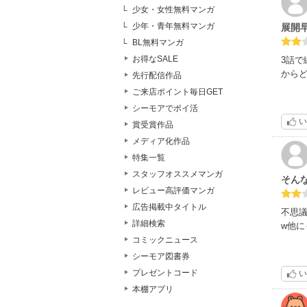
少女・女性無料マンガ
少年・青年無料マンガ
展開
BL無料マンガ
お得なSALE
3話
から
先行配信作品
ご来店ポイント毎日GET
シーモアでポイ活
い
賞受賞作品
メディア化作品
特集一覧
スタッフオススメマンガ
そん
レビュー高評価マンガ
広告掲載中タイトル
不思
詳細検索
w他
コミックニュース
シーモア図書券
プレゼントコード
い
本棚アプリ