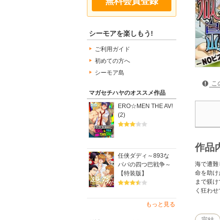
無料会員登録
シーモアを楽しもう!
ご利用ガイド
初めての方へ
シーモア島
こ
マガセチハヤのオススメ作品
ERO☆MEN THE AV!
(2)
作品
任侠ダディ～893な
海で遭難
パパの四つ巴戦争～
命を助け
【特装版】
まで躾け
く狂わせ
もっと見る
完結