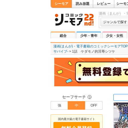
シーモア
読み放題
レビュー
シーモ
漫画（まんが）・
ジャンルで探す
総合
少年・青年
少女・女性
漫画(まんが)・電子書籍のコミックシーモアTOP
サバイブ-
1話 ケダモノ的淫辱シツケ
セーフサーチ
？
強
中
OFF
国内最大級の電子書籍サイト