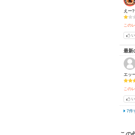
えー
この
い
最新
エッ
この
い
7件
この