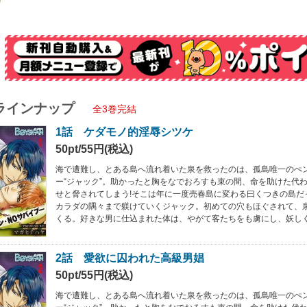
ラインナップ
全3巻完結
1話 ケダモノ的淫辱シツケ
50pt/55円(税込)
海で遭難し、とある島へ流れ着いた泉を救ったのは、孤島唯一のぺ
ー“ジャック”。助かったと胸をなでおろすも束の間、命を助けた代
せと脅されてしまう!そこは年に一度売春島に変わる曰くつきの島だ
カラダの隅々まで躾けていくジャック。初めての穴もほぐされて、
くる。好きな男に仕込まれた体は、やがて客たちをも虜にし、妖しく
2話 愛欲に囚われた高級男娼
50pt/55円(税込)
海で遭難し、とある島へ流れ着いた泉を救ったのは、孤島唯一のぺ