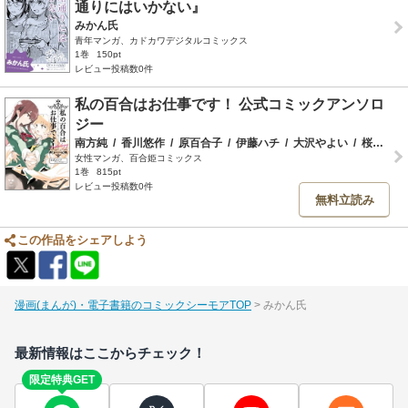
通りにはいかない』
みかん氏
青年マンガ、カドカワデジタルコミックス
1巻
150pt
レビュー投稿数0件
私の百合はお仕事です！ 公式コミックアンソロ
ジー
南方純
/
香川悠作
/
原百合子
/
伊藤ハチ
/
大沢やよい
/
桜木蓮
/
女性マンガ、百合姫コミックス
1巻
815pt
レビュー投稿数0件
無料立読み
この作品をシェアしよう
漫画(まんが)・電子書籍のコミックシーモアTOP
みかん氏
最新情報はここからチェック！
限定特典GET