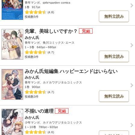
青年マンガ、girls×garden comics
1巻
917pt
(4.8)
無料立読み
投稿数5件
先輩、美味しいですか？
みかん氏
青年マンガ、角川コミックス･エース
1～3巻
640pt～680pt
(4.7)
無料立読み
投稿数3件
みかん氏短編集 ハッピーエンドはいらない
みかん氏
青年マンガ、カドカワデジタルコミックス
1巻
900pt
(4.7)
無料立読み
投稿数3件
不揃いの連理
みかん氏
少年マンガ、カドカワデジタルコミックス
1～10巻
780pt～920pt
(4.6)