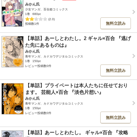
みかん氏
少女マンガ、百合姫コミックス
1巻
680pt
(2.0)
無料立読み
投稿数1件
【単話】あーしとわたし。2 ギャル×百合 『逃げ
た先にあるものは』
みかん氏
青年マンガ、カドカワデジタルコミックス
1巻
150pt
レビュー投稿数0件
無料立読み
【単話】プライベートは本人たちに任せており
ます。 芸能人×百合 『淡色片想い』
みかん氏
青年マンガ、カドカワデジタルコミックス
1巻
150pt
レビュー投稿数0件
無料立読み
【単話】あーしとわたし。 ギャル×百合 『攻略