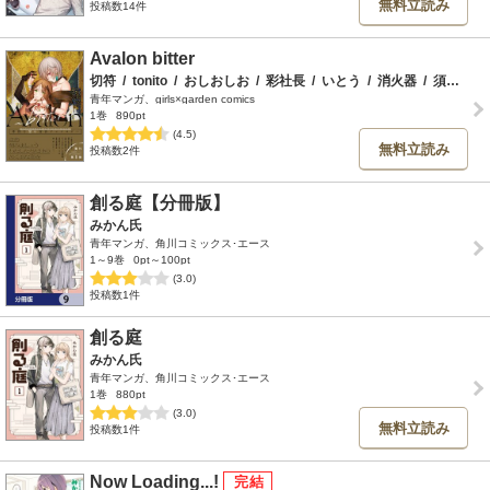
無料立読み
投稿数14件
Avalon bitter
切符
/
tonito
/
おしおしお
/
彩社長
/
いとう
/
消火器
/
須藤佑実
青年マンガ、girls×garden comics
1巻
890pt
(4.5)
無料立読み
投稿数2件
創る庭【分冊版】
みかん氏
青年マンガ、角川コミックス･エース
1～9巻
0pt～100pt
(3.0)
投稿数1件
創る庭
みかん氏
青年マンガ、角川コミックス･エース
1巻
880pt
(3.0)
無料立読み
投稿数1件
Now Loading...!