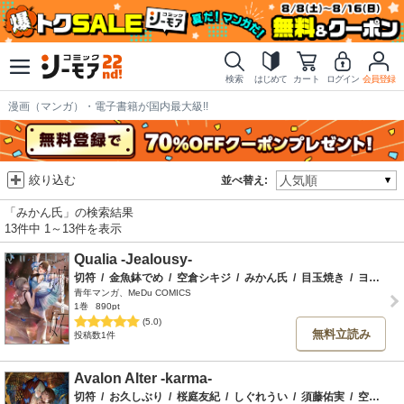
検索
はじめて
カート
ログイン
会員登録
漫画（マンガ）・電子書籍が国内最大級!!
絞り込む
並べ替え:
「みかん氏」の検索結果
13件中 1～13件を表示
Qualia -Jealousy-
切符
/
金魚鉢でめ
/
空倉シキジ
/
みかん氏
/
目玉焼き
/
ヨルモ
青年マンガ、MeDu COMICS
1巻
890pt
(5.0)
無料立読み
投稿数1件
Avalon Alter -karma-
切符
/
お久しぶり
/
桜庭友紀
/
しぐれうい
/
須藤佑実
/
空倉シキジ