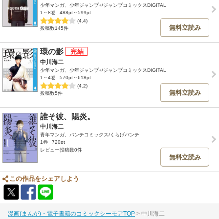
少年マンガ、少年ジャンプ+/ジャンプコミックスDIGITAL
1～8巻
488pt～599pt
(4.4)
無料立読み
投稿数145件
環の影
中川海二
少年マンガ、少年ジャンプ+/ジャンプコミックスDIGITAL
1～4巻
570pt～618pt
(4.2)
無料立読み
投稿数5件
誰そ彼、陽炎。
中川海二
青年マンガ、バンチコミックス/くらげバンチ
1巻
720pt
レビュー投稿数0件
無料立読み
この作品をシェアしよう
漫画(まんが)・電子書籍のコミックシーモアTOP
中川海二