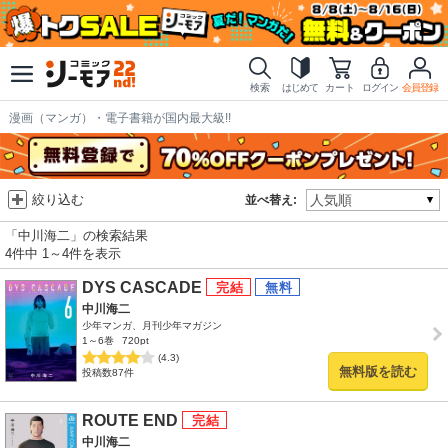
検索
はじめて
カート
ログイン
会員登録
漫画（マンガ）・電子書籍が国内最大級!!
絞り込む
並べ替え:
「中川海二」の検索結果
4件中 1～4件を表示
DYS CASCADE
中川海二
少年マンガ、月刊少年マガジン
1～6巻
720pt
(4.3)
無料版を読む
投稿数87件
ROUTE END
中川海二