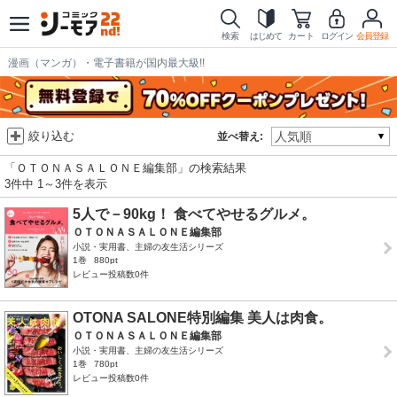
検索
はじめて
カート
ログイン
会員登録
漫画（マンガ）・電子書籍が国内最大級!!
絞り込む
並べ替え:
「ＯＴＯＮＡＳＡＬＯＮＥ編集部」の検索結果
3件中 1～3件を表示
5人で－90kg！ 食べてやせるグルメ。
ＯＴＯＮＡＳＡＬＯＮＥ編集部
小説・実用書、主婦の友生活シリーズ
1巻
880pt
レビュー投稿数0件
OTONA SALONE特別編集 美人は肉食。
ＯＴＯＮＡＳＡＬＯＮＥ編集部
小説・実用書、主婦の友生活シリーズ
1巻
780pt
レビュー投稿数0件