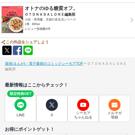
オトナのゆる糖質オフ。
ＯＴＯＮＡＳＡＬＯＮＥ編集部
小説・実用書、主婦の友生活シリーズ
1巻
880pt
レビュー投稿数0件
この作品をシェアしよう
漫画(まんが)・電子書籍のコミックシーモアTOP
ＯＴＯＮＡＳＡＬＯＮＥ
編集部
最新情報はここからチェック！
限定特典GET
シーモア
メルマガ
LINE
X
ちゃんねる
登録
お得にポイントゲット！